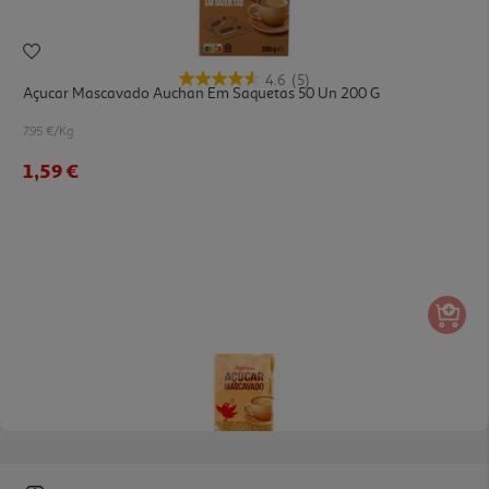
4.6
(5)
Açucar Mascavado Auchan Em Saquetas 50 Un 200 G
7.95 €/Kg
1,59 €
4.5
(33)