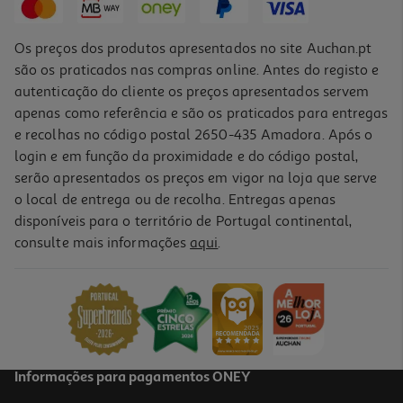
Os preços dos produtos apresentados no site Auchan.pt
são os praticados nas compras online. Antes do registo e
autenticação do cliente os preços apresentados servem
apenas como referência e são os praticados para entregas
e recolhas no código postal 2650-435 Amadora. Após o
login e em função da proximidade e do código postal,
serão apresentados os preços em vigor na loja que serve
o local de entrega ou de recolha. Entregas apenas
disponíveis para o território de Portugal continental,
4.5
(4)
consulte mais informações
aqui
.
Açúcar Sidul Mascavado Integral 1kg
3.15 €/Kg
3,15 €
Informações para pagamentos ONEY