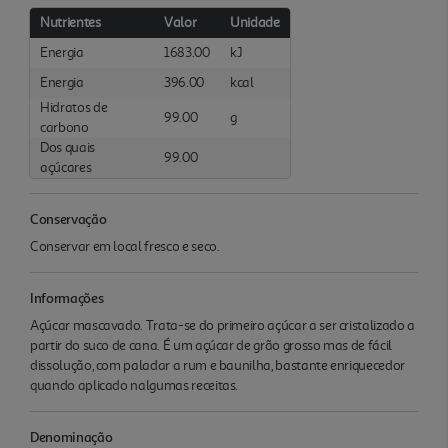
Nutrientes
Valor
Unidade
Energia
1683.00
kJ
Energia
396.00
kcal
Hidratos de
99.00
g
carbono
Dos quais
99.00
açúcares
Conservação
Conservar em local fresco e seco.
Informações
Açúcar mascavado. Trata-se do primeiro açúcar a ser cristalizado a
partir do suco de cana. É um açúcar de grão grosso mas de fácil
dissolução, com paladar a rum e baunilha, bastante enriquecedor
quando aplicado nalgumas receitas.
Denominação