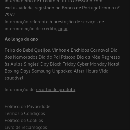
Intermediário de Crédito a título acessório com
exclusividade, registado no Banco de Portugal com o nº
7952.
Informação referente à prestação de serviços de
1.0
(1)
intermediação de crédito,
aqui
.
Açucar Sidul Para Compotas 500g
Ao longo do ano
3.98 €/Kg
Feira do Bebé
Queijos, Vinhos e Enchidos
Carnaval
Dia
1,99 €
dos Namorados
Dia do Pai
Páscoa
Dia da Mãe
Regresso
às Aulas
Singles' Day
Black Friday
Cyber Monday
Natal
Boxing Days
Samsung Unpacked
After Hours
Vida
saudável
Informação de
recolha de produto
.
Política de Privacidade
Termos e Condições
Política de Cookies
Livro de reclamações