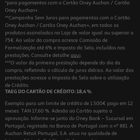
*para pagamentos com o Cartão Oney Auchan / Cartão
Oney Auchan+.
**Campanha Sem Juros para pagamentos com o Cartão
Oney Auchan / Cartão Oney Auchan+, em todos os
produtos assinalados na Loja de valor igual ou superior a
75€. Ao valor da compra acresce Comissão de
Formalização até 6% e Imposto do Selo, incluídos nas
prestações. Consulte detalhe
aqui
.
4.7
(6)
Açúcar Sidul Mascavado Sticks 50un
***O valor da primeira prestação depende do dia da
compra, refletindo o cálculo de juros diários. Ao valor das
0.04 €/un
prestações acresce o Imposto do Selo sobre a utilização
1,95 €
de Crédito.
TAEG DO CARTÃO DE CRÉDITO: 18,4 %
Exemplo para um limite de crédito de 1.500€ pago em 12
meses. TAN 17,60 %. Adesão ao Cartão sujeita a
aprovação. Informe-se junto do Oney Bank – Sucursal em
Portugal, registado no Banco de Portugal com o nº 881. A
Auchan Retail Portugal, S.A. atua na qualidade de