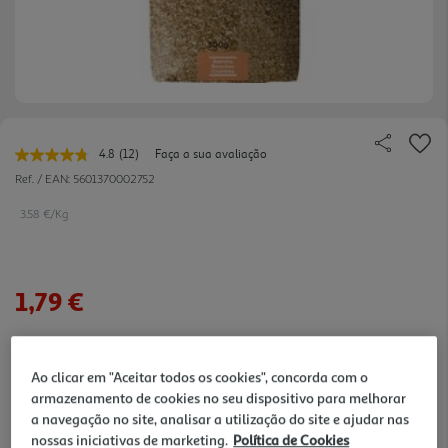
4.8
(12)
Faça a sua avaliação
Leu
12
Ref. / EAN:
5601370002752
avaliações.
Link
3.58 €/Kg
para
a
mesma
página.
1,79 €
Notas de preparação
Ao clicar em "Aceitar todos os cookies", concorda com o
armazenamento de cookies no seu dispositivo para melhorar
a navegação no site, analisar a utilização do site e ajudar nas
nossas iniciativas de marketing.
Política de Cookies