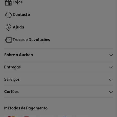
Açúcar Auchan Mascavado 500g
Lojas
2.58 €/Kg
Contacto
1,29 €
Ajuda
Trocas e Devoluções
Sobre a Auchan
Entregas
Serviços
4.6
(54)
Cartões
Açúcar Sidul Amarelo 1kg
1.59 €/Kg
Métodos de Pagamento
1,59 €