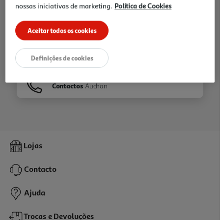
nossas iniciativas de marketing.
Política de Cookies
Ir para
Homepage
Aceitar todos os cookies
Veja os nossos
Folhetos
Definições de cookies
Contactos
Auchan
Lojas
Contacto
Ajuda
Trocas e Devoluções