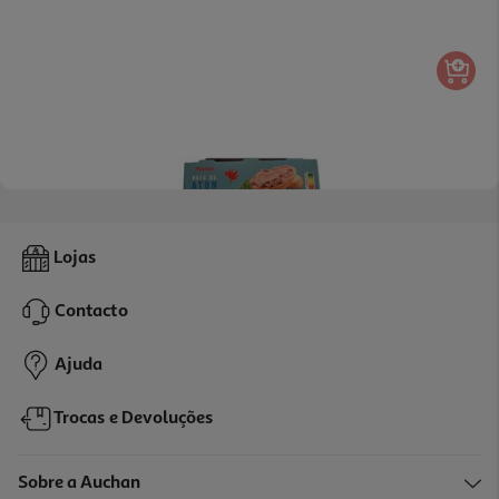
4.5
(2)
Paté De Atum Auchan 3x80g
Lojas
9.96 €/Kg
Contacto
2,39 €
Ajuda
Trocas e Devoluções
Sobre a Auchan