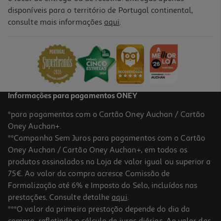
disponíveis para o território de Portugal continental,
1.0
(1)
consulte mais informações
aqui
.
Patê Atum La Piara Escabeche 75g
22.4 €/Kg
1,68 €
Informações para pagamentos ONEY
*para pagamentos com o Cartão Oney Auchan / Cartão
Oney Auchan+.
**Campanha Sem Juros para pagamentos com o Cartão
Oney Auchan / Cartão Oney Auchan+, em todos os
produtos assinalados na Loja de valor igual ou superior a
75€. Ao valor da compra acresce Comissão de
Formalização até 6% e Imposto do Selo, incluídos nas
prestações. Consulte detalhe
aqui
.
4.5
(2)
Patê Atum Fides 4 X 22 G
***O valor da primeira prestação depende do dia da