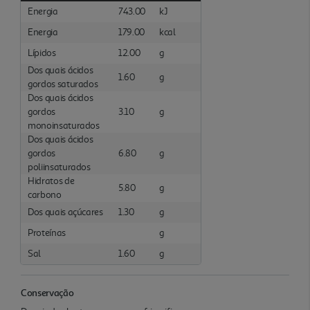
Energia
743.00
kJ
Energia
179.00
kcal
Lípidos
12.00
g
Dos quais ácidos
1.60
g
gordos saturados
Dos quais ácidos
gordos
3.10
g
monoinsaturados
Dos quais ácidos
gordos
6.80
g
poliinsaturados
Hidratos de
5.80
g
carbono
Dos quais açúcares
1.30
g
Proteínas
g
Sal
1.60
g
Conservação