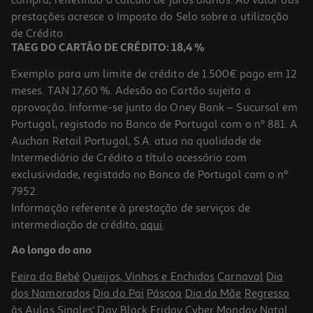
compra, refletindo o cálculo de juros diários. Ao valor das
17.61 €/Kg
prestações acresce o Imposto do Selo sobre a utilização
1,55 €
de Crédito.
TAEG DO CARTÃO DE CRÉDITO: 18,4 %
Exemplo para um limite de crédito de 1.500€ pago em 12
meses. TAN 17,60 %. Adesão ao Cartão sujeita a
aprovação. Informe-se junto do Oney Bank – Sucursal em
Portugal, registado no Banco de Portugal com o nº 881. A
Auchan Retail Portugal, S.A. atua na qualidade de
Intermediário de Crédito a título acessório com
-12%
exclusividade, registado no Banco de Portugal com o nº
7952.
Informação referente à prestação de serviços de
5.0
(2)
intermediação de crédito,
aqui
.
Paté Cpa De Atum 4x22g
Ao longo do ano
12.5 €/un
Price reduced from
to
1,25 €
Feira do Bebé
Queijos, Vinhos e Enchidos
Carnaval
Dia
1,10 €
dos Namorados
Dia do Pai
Páscoa
Dia da Mãe
Regresso
Promoção
às Aulas
Singles' Day
Black Friday
Cyber Monday
Natal