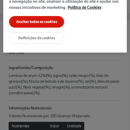
a navegação no site, analisar a utilização do site e ajudar nas
nossas iniciativas de marketing.
Política de Cookies
Aceitar todos os cookies
Características
Definições de cookies
Quantidade Liquida
0.075 KG
Ingredientes/Composição
Lombos de atum 42%(%), água(%), Leite magro(%), óleo de
girassol(%), fécula de batata e de tapioca(%), sal(%), óleo de peixe
azul(%), fibra vegetal(%), vinagre(%), aromatizante natural
(contém peixe)(%).
Informações Nutricionais
Valores Nutricionais por: 100 Gramas :Preparado
Nutrientes
Valor
Unidade