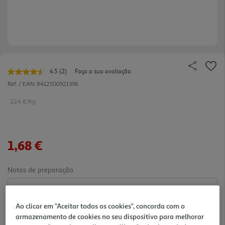
4.5
(2)
Faça a sua avaliação
Leu
2
Ref. / EAN:
8412500921396
avaliações.
Link
22.4 €/Kg
para
a
mesma
página.
1,68 €
Notas de preparação
Ao clicar em "Aceitar todos os cookies", concorda com o
armazenamento de cookies no seu dispositivo para melhorar