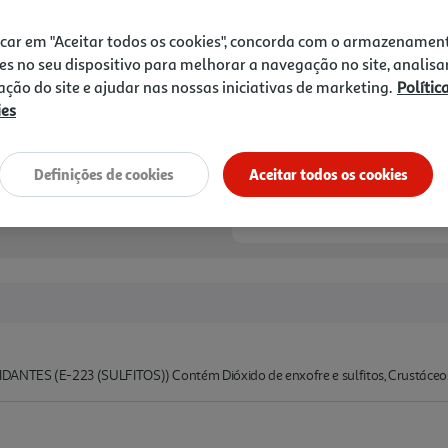
icar em "Aceitar todos os cookies", concorda com o armazenamen
es no seu dispositivo para melhorar a navegação no site, analisa
zação do site e ajudar nas nossas iniciativas de marketing.
Polític
ies
Definições de cookies
Aceitar todos os cookies
IDANTES (E-223 (SULFITOS)) Contém Dióxido de enxofre e sulfitos, Crustáceo