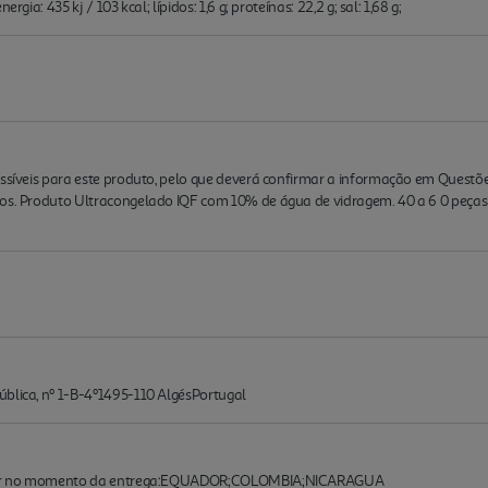
gia: 435 kj / 103 kcal; lípidos: 1,6 g; proteínas: 22,2 g; sal: 1,68 g;
ossíveis para este produto, pelo que deverá confirmar a informação em Questõ
os. Produto Ultracongelado IQF com 10% de água de vidragem. 40 a 6 0 peças
ública, nº 1-B-4º1495-110 AlgésPortugal
firmar no momento da entrega:EQUADOR;COLOMBIA;NICARAGUA