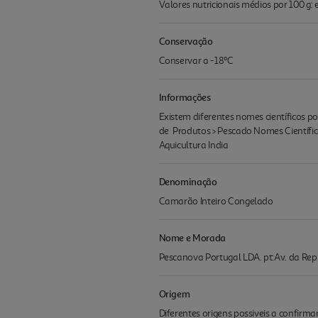
Valores nutricionais médios por 100 g: ener
Conservação
Conservar a -18ºC
Informações
Existem diferentes nomes científicos p
de Produtos > Pescado Nomes Científic
Aquicultura India
Denominação
Camarão Inteiro Congelado
Nome e Morada
Pescanova Portugal LDA. pt:Av. da Rep
Origem
Diferentes origens possiveis a con