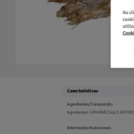
Ao cl
cooki
utili
Cook
Características
Ingredientes/Composição
Ingredientes: CAMARÃO, Sal, E ANTIOX
Informações Nutricionais