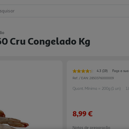
squisar
rão
0 Cru Congelado Kg
4.3
(19)
Faça a sua
Leu
19
Ref. / EAN:
2850376000009
avaliações.
Link
Quant. Mínima = 200g (1 un)
1
para
a
mesma
página.
8,99 €
Notas de preparação