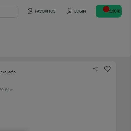
FAVORITOS
LOGIN
0,00 €
 avaliação
.80 €/un