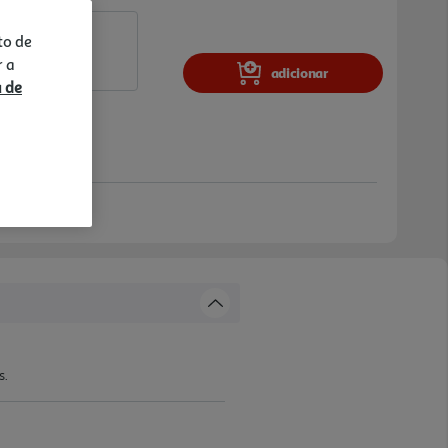
to de
r a
adicionar
a de
s.