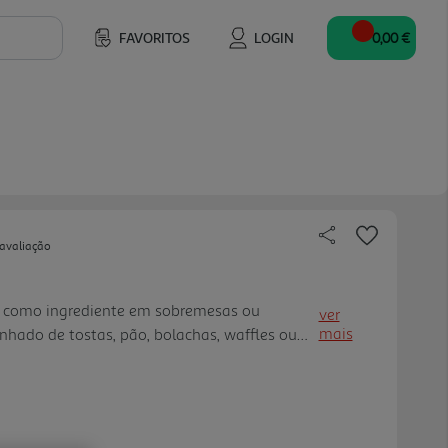
FAVORITOS
LOGIN
0,00 €
 avaliação
do como ingrediente em sobremesas ou
ver
mais
ado de tostas, pão, bolachas, waffles ou