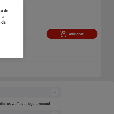
to de
r a
a de
adicionar
achas, waffles ou iogurte natural