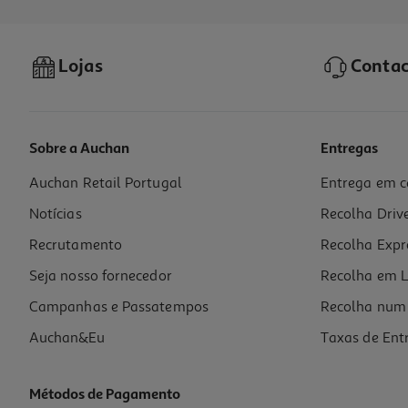
Lojas
Contac
Sobre a Auchan
Entregas
Auchan Retail Portugal
Entrega em c
Geleia Auchan Extra 50%frutos Groselha-Vermelha 360g
Notícias
Recolha Driv
7.92 €/Kg
Recrutamento
Recolha Expr
2,85 €
Seja nosso fornecedor
Recolha em L
Campanhas e Passatempos
Recolha num 
Auchan&Eu
Taxas de Ent
Métodos de Pagamento