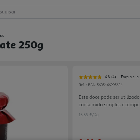
squisar
as
mate 250g
4.8
(4)
Faça a sua
Leu
4
Ref. / EAN:
5605466905644
avaliações.
Link
Este doce pode ser utiliza
para
consumido simples acompanh
a
mesma
iogurte natural
página.
15.56 €/Kg