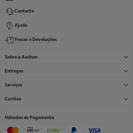
64.99 €/un
Contacto
64,99 €
Ajuda
Trocas e Devoluções
Sobre a Auchan
Entregas
Serviços
3.7
(3)
Cartões
Desinstalação De Equipamento
14.99 €/un
Métodos de Pagamento
14,99 €