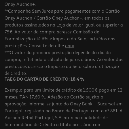
Oney Auchan+.
**Campanha Sem Juros para pagamentos com o Cartão
Oney Auchan / Cartão Oney Auchan+, em todos os
produtos assinalados na Loja de valor igual ou superior a
75€. Ao valor da compra acresce Comissão de
Formalização até 6% e Imposto do Selo, incluídos nas
prestações. Consulte detalhe
aqui
.
Instalação Placa De Gás
***O valor da primeira prestação depende do dia da
compra, refletindo o cálculo de juros diários. Ao valor das
64.99 €/un
prestações acresce o Imposto do Selo sobre a utilização
64,99 €
de Crédito.
TAEG DO CARTÃO DE CRÉDITO: 18,4 %
Exemplo para um limite de crédito de 1.500€ pago em 12
meses. TAN 17,60 %. Adesão ao Cartão sujeita a
aprovação. Informe-se junto do Oney Bank – Sucursal em
Portugal, registado no Banco de Portugal com o nº 881. A
Auchan Retail Portugal, S.A. atua na qualidade de
Intermediário de Crédito a título acessório com