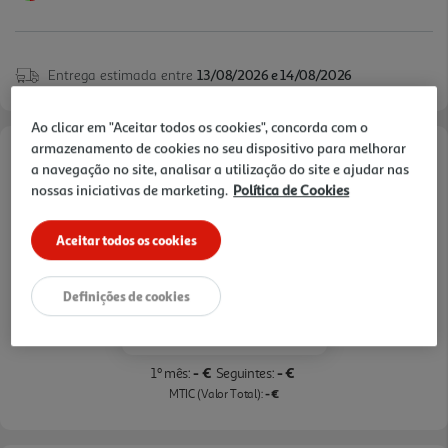
Entrega estimada entre
13/08/2026 e 14/08/2026
Ao clicar em "Aceitar todos os cookies", concorda com o
armazenamento de cookies no seu dispositivo para melhorar
Opções de Financiamento
a navegação no site, analisar a utilização do site e ajudar nas
nossas iniciativas de marketing.
Política de Cookies
Pague com o seu
Cartão Oney Auchan
Aceitar todos os cookies
saiba mais >
TAEG: 18,4%
Definições de cookies
3 meses sem juros
- €
- €
1º mês:
Seguintes:
- €
MTIC (Valor Total):