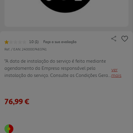
1.0
(1)
Faça a sua avaliação
Leu
uma
Ref. / EAN:
2400007483741
avaliação.
Link
"A data de instalação do serviço é feita mediante
para
agendamento da Empresa responsável pela
a
ver
mesma
instalação do serviço. Consulte as Condições Gerais
mais
página.
do Serviço na Documentação
76,99 €