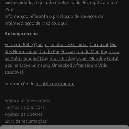
exclusividade, registado no Banco de Portugal com o nº
7952.
Informação referente à prestação de serviços de
intermediação de crédito,
aqui
.
Instalação Placa Electrica + Forno A Gás
Ao longo do ano
76.99 €/un
Feira do Bebé
Queijos, Vinhos e Enchidos
Carnaval
Dia
76,99 €
dos Namorados
Dia do Pai
Páscoa
Dia da Mãe
Regresso
às Aulas
Singles' Day
Black Friday
Cyber Monday
Natal
Boxing Days
Samsung Unpacked
After Hours
Vida
saudável
Informação de
recolha de produto
.
Política de Privacidade
Termos e Condições
Política de Cookies
Livro de reclamações