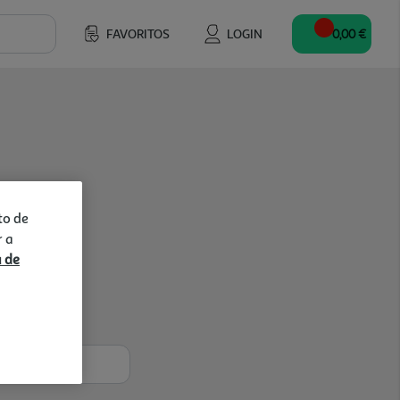
FAVORITOS
LOGIN
0,00 €
to de
r a
a de