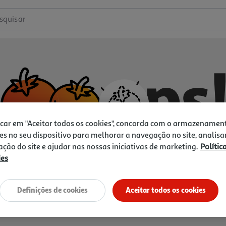
squisar
icar em "Aceitar todos os cookies", concorda com o armazenamen
es no seu dispositivo para melhorar a navegação no site, analisa
zação do site e ajudar nas nossas iniciativas de marketing.
Polític
ies
Não temos o que procura.
Vamos tentar de novo?
Definições de cookies
Aceitar todos os cookies