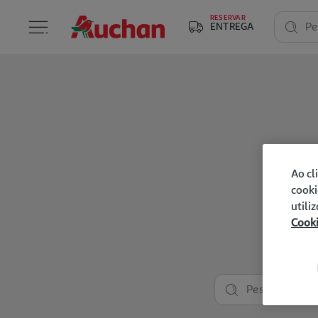
RESERVAR
ENTREGA
Pe
Ao cl
cooki
utili
Cook