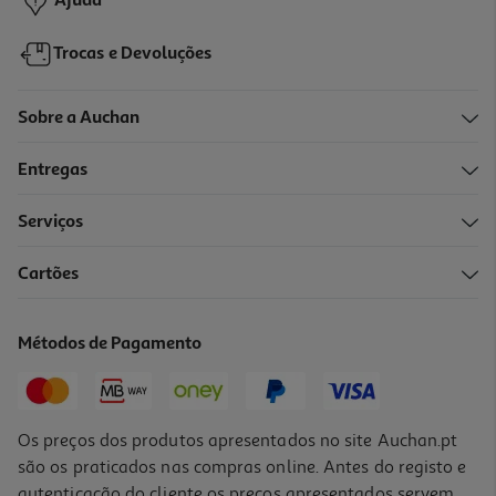
Ajuda
Trocas e Devoluções
Sobre a Auchan
Entregas
Serviços
3.5
(2)
Cartões
Creme Corega Fixador Super 40g
269.75 €/Kg
Métodos de Pagamento
10,79 €
Os preços dos produtos apresentados no site Auchan.pt
são os praticados nas compras online. Antes do registo e
autenticação do cliente os preços apresentados servem