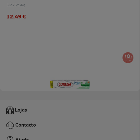
312.25 €/Kg
12,49 €
4.8
(5)
Creme Corega Fixador Sem Sabor 70g
Lojas
214.29 €/Kg
Contacto
15,00 €