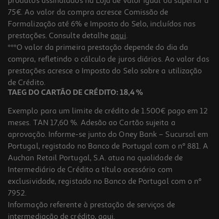
produtos assinalados na Loja de valor igual ou superior a
75€. Ao valor da compra acresce Comissão de
Formalização até 6% e Imposto do Selo, incluídos nas
prestações. Consulte detalhe
aqui
.
4.7
(3)
Creme Fixador Corega + Conforto 40g Dm
***O valor da primeira prestação depende do dia da
compra, refletindo o cálculo de juros diários. Ao valor das
312.25 €/Kg
prestações acresce o Imposto do Selo sobre a utilização
12,49 €
de Crédito.
TAEG DO CARTÃO DE CRÉDITO: 18,4 %
Exemplo para um limite de crédito de 1.500€ pago em 12
meses. TAN 17,60 %. Adesão ao Cartão sujeita a
aprovação. Informe-se junto do Oney Bank – Sucursal em
Portugal, registado no Banco de Portugal com o nº 881. A
Auchan Retail Portugal, S.A. atua na qualidade de
Intermediário de Crédito a título acessório com
exclusividade, registado no Banco de Portugal com o nº
7952.
Informação referente à prestação de serviços de
5.0
(1)
intermediação de crédito,
aqui
.