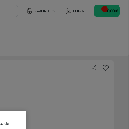
FAVORITOS
LOGIN
0,00 €
to de