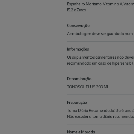
Espinheiro Marítimo, Vitamina A, Vitam
B12 e Zinco
Conservação
A embalagem deve ser guardada num loca
Informações
Os suplementos alimentares não devem 
recomendado em caso de hipersensibili
Denominação
TONOSOL PLUS 200 ML
Preparação
Toma Diária Recomendada: 3 a 6 anos: 5
Não exceder a toma diária recomendada.
Nome e Morada