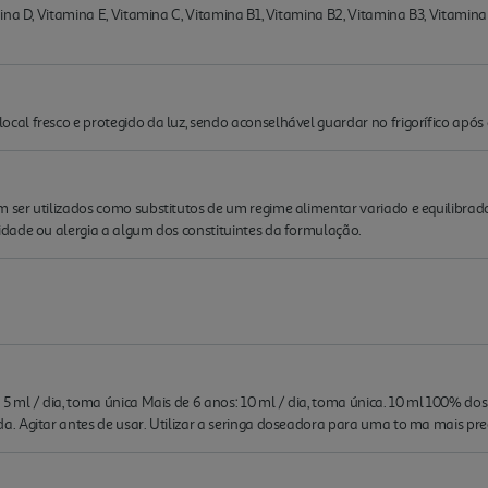
ina D, Vitamina E, Vitamina C, Vitamina B1, Vitamina B2, Vitamina B3, Vitamina
l fresco e protegido da luz, sendo aconselhável guardar no frigorífico após 
ser utilizados como substitutos de um regime alimentar variado e equilibra
dade ou alergia a algum dos constituintes da formulação.
 ml / dia, toma única Mais de 6 anos: 10 ml / dia, toma única. 10 ml 100% dos
 Agitar antes de usar. Utilizar a seringa doseadora para uma to ma mais prec