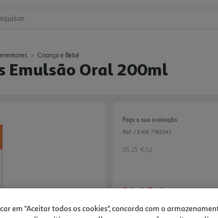
squisar
imentares
Criança e Bebé
s Emulsão Oral 200ml
Faça a sua avaliação
Ref. / EAN:
7361543
95.25 €/Lt
19,05 €
icar em "Aceitar todos os cookies", concorda com o armazenamen
Notas de preparação