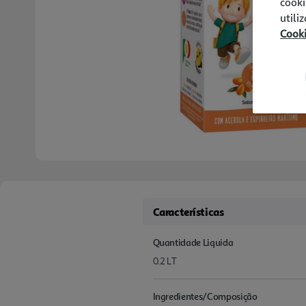
cooki
utili
Cook
Características
Quantidade Liquida
0.2 LT
Ingredientes/Composição