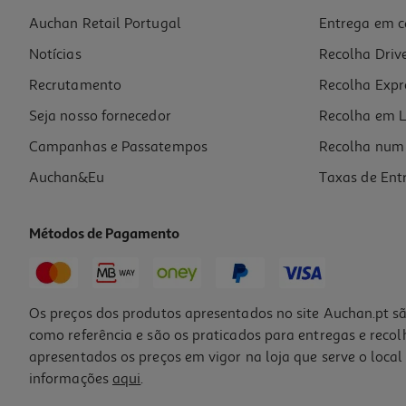
Auchan Retail Portugal
Entrega em c
Suplemento Nancare Vitamina D 10ml
Notícias
Recolha Driv
990 €/Lt
Recrutamento
Recolha Expr
9,90 €
Seja nosso fornecedor
Recolha em L
Campanhas e Passatempos
Recolha num 
Auchan&Eu
Taxas de Ent
Métodos de Pagamento
Os preços dos produtos apresentados no site Auchan.pt sã
como referência e são os praticados para entregas e reco
apresentados os preços em vigor na loja que serve o local 
informações
aqui
.