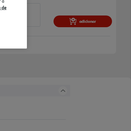
r a
a de
adicionar