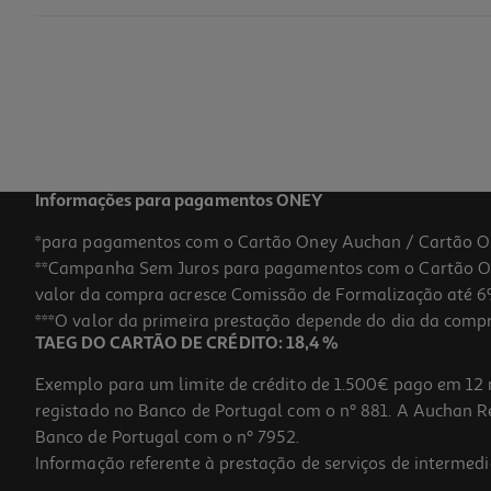
Suplemento Nancare Dha Vitamina D 10 Ml
1550 €/Lt
15,50 €
Informações para pagamentos ONEY
*para pagamentos com o Cartão Oney Auchan / Cartão O
**Campanha Sem Juros para pagamentos com o Cartão Oney
valor da compra acresce Comissão de Formalização até 6%
***O valor da primeira prestação depende do dia da compra,
TAEG DO CARTÃO DE CRÉDITO: 18,4 %
Exemplo para um limite de crédito de 1.500€ pago em 12 
registado no Banco de Portugal com o nº 881. A Auchan Ret
Banco de Portugal com o nº 7952.
Informação referente à prestação de serviços de intermedi