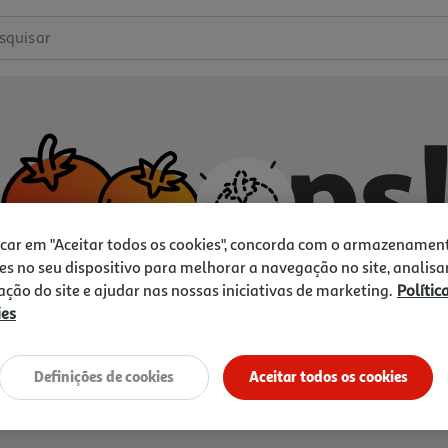
squisar
icar em "Aceitar todos os cookies", concorda com o armazenamen
es no seu dispositivo para melhorar a navegação no site, analisa
zação do site e ajudar nas nossas iniciativas de marketing.
Polític
ies
Não temos o que procura.
Vamos tentar de novo?
Definições de cookies
Aceitar todos os cookies