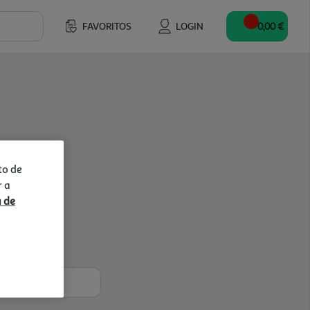
FAVORITOS
LOGIN
0,00 €
to de
r a
a de