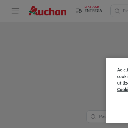
RESERVAR
ENTREGA
Pe
Ao cl
cooki
utili
Cook