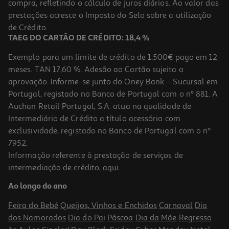
compra, refletindo o cálculo de juros diários. Ao valor das
1.99 €/un
Price reduced from
to
prestações acresce o Imposto do Selo sobre a utilização
2,99 €
1,99 €
de Crédito.
Promoção
TAEG DO CARTÃO DE CRÉDITO: 18,4 %
Exemplo para um limite de crédito de 1.500€ pago em 12
meses. TAN 17,60 %. Adesão ao Cartão sujeita a
aprovação. Informe-se junto do Oney Bank – Sucursal em
Portugal, registado no Banco de Portugal com o nº 881. A
Auchan Retail Portugal, S.A. atua na qualidade de
Intermediário de Crédito a título acessório com
-13%
exclusividade, registado no Banco de Portugal com o nº
7952.
Informação referente à prestação de serviços de
intermediação de crédito,
aqui
.
Caderno Agrafado Pautado A4 Auchan 80 Folhas Cores Sortidas
Ao longo do ano
3.49 €/un
Price reduced from
to
3,99 €
Feira do Bebé
Queijos, Vinhos e Enchidos
Carnaval
Dia
3,49 €
dos Namorados
Dia do Pai
Páscoa
Dia da Mãe
Regresso
Promoção