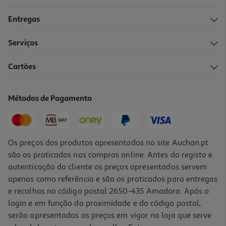
Entregas
-33%
Serviços
5.0
(2)
Cartões
Caderno Agrafado Quadriculado A4 Auchan 48 Folhas Cores
Sortidas
1.99 €/un
Métodos de Pagamento
Price reduced from
to
2,99 €
1,99 €
Promoção
Os preços dos produtos apresentados no site Auchan.pt
são os praticados nas compras online. Antes do registo e
autenticação do cliente os preços apresentados servem
apenas como referência e são os praticados para entregas
e recolhas no código postal 2650-435 Amadora. Após o
login e em função da proximidade e do código postal,
-33%
serão apresentados os preços em vigor na loja que serve