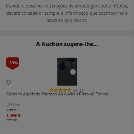
Devido a possíveis alterações de embalagens e/ou rótulos,
deverá considerar sempre a informação que acompanha o
produto que recebe.
A Auchan sugere-lhe...
-33%
5.0
(1)
Caderno Agrafado Pautado A4 Auchan Preto 48 Folhas
1.99 €/un
Price reduced from
to
2,99 €
1,99 €
Promoção