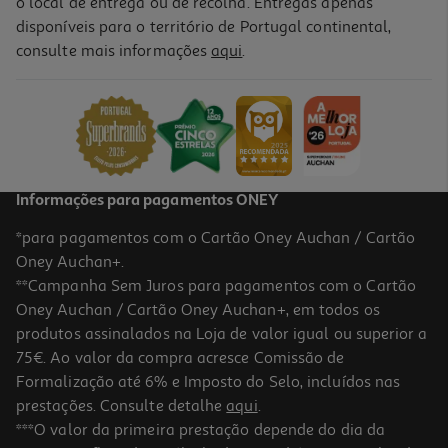
o local de entrega ou de recolha. Entregas apenas
disponíveis para o território de Portugal continental,
5.0
(1)
consulte mais informações
aqui
.
Caderno Agrafado Liso A4 Auchan 48 Folhas Cores Sortidas
1.99 €/un
Price reduced from
to
2,99 €
1,99 €
Promoção
Informações para pagamentos ONEY
*para pagamentos com o Cartão Oney Auchan / Cartão
Oney Auchan+.
**Campanha Sem Juros para pagamentos com o Cartão
Oney Auchan / Cartão Oney Auchan+, em todos os
-33%
produtos assinalados na Loja de valor igual ou superior a
75€. Ao valor da compra acresce Comissão de
Formalização até 6% e Imposto do Selo, incluídos nas
prestações. Consulte detalhe
aqui
.
5.0
(2)
Caderno Agrafado A4 Auchan Capa Polipropileno Pastel Pautado
***O valor da primeira prestação depende do dia da
48 Folhas Cores Sortidas