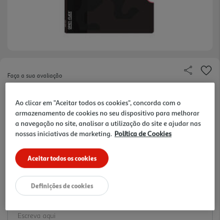
Faça a sua avaliação
Ref. / EAN:
3020122878209
Ao clicar em "Aceitar todos os cookies", concorda com o
3.59 €/un
armazenamento de cookies no seu dispositivo para melhorar
a navegação no site, analisar a utilização do site e ajudar nas
-29%
nossas iniciativas de marketing.
Política de Cookies
Price reduced from
to
5,09 €
3,59 €
Aceitar todos os cookies
Promoção:
de 31/7/2026 a 11/10/2026
Definições de cookies
Notas de preparação