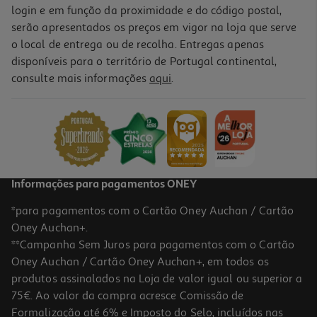
login e em função da proximidade e do código postal,
serão apresentados os preços em vigor na loja que serve
o local de entrega ou de recolha. Entregas apenas
disponíveis para o território de Portugal continental,
consulte mais informações
aqui
.
Informações para pagamentos ONEY
*para pagamentos com o Cartão Oney Auchan / Cartão
Oney Auchan+.
**Campanha Sem Juros para pagamentos com o Cartão
Oney Auchan / Cartão Oney Auchan+, em todos os
produtos assinalados na Loja de valor igual ou superior a
75€. Ao valor da compra acresce Comissão de
Formalização até 6% e Imposto do Selo, incluídos nas