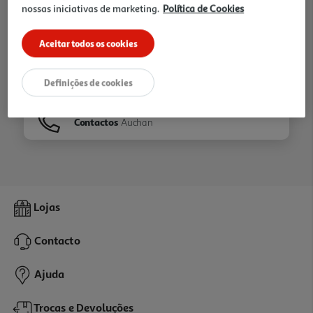
nossas iniciativas de marketing.
Política de Cookies
Ir para
Homepage
Aceitar todos os cookies
Veja os nossos
Folhetos
Definições de cookies
Contactos
Auchan
Lojas
Contacto
Ajuda
Trocas e Devoluções