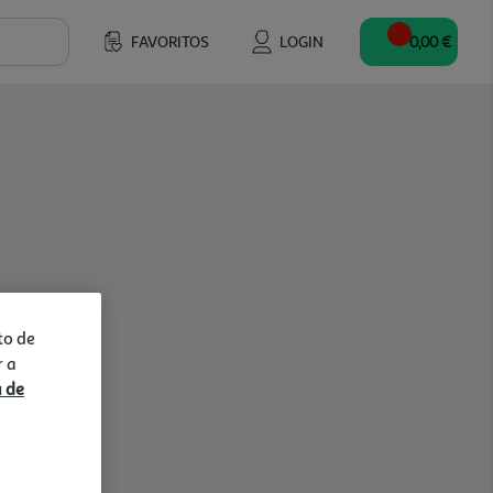
FAVORITOS
LOGIN
0,00 €
to de
r a
a de