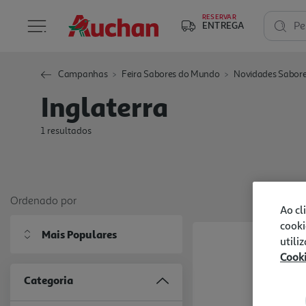
RESERVAR
ENTREGA
Pe
Campanhas
Feira Sabores do Mundo
Novidades Sabor
Inglaterra
1 resultados
Ordenado por
Ao cl
cooki
Mais Populares
utili
Cook
Categoria