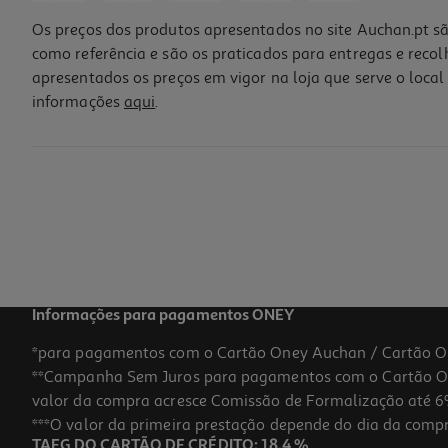
Os preços dos produtos apresentados no site Auchan.pt sã
como referência e são os praticados para entregas e reco
apresentados os preços em vigor na loja que serve o local 
informações
aqui
.
Informações para pagamentos ONEY
*para pagamentos com o Cartão Oney Auchan / Cartão O
**Campanha Sem Juros para pagamentos com o Cartão Oney
valor da compra acresce Comissão de Formalização até 6%
***O valor da primeira prestação depende do dia da compra,
TAEG DO CARTÃO DE CRÉDITO: 18,4 %