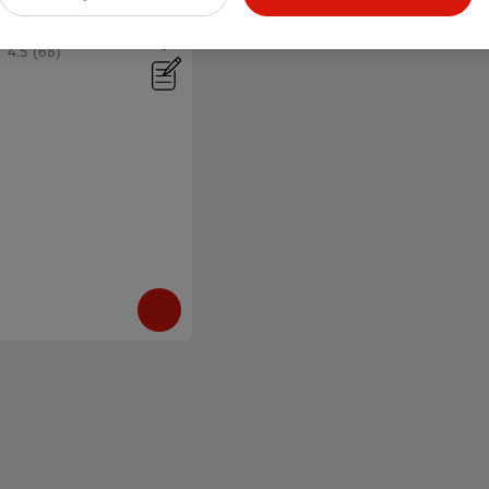
4.5
(68)