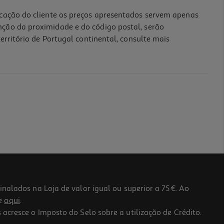
icação do cliente os preços apresentados servem apenas
nção da proximidade e do código postal, serão
erritório de Portugal continental, consulte mais
lados na Loja de valor igual ou superior a 75€. Ao
he
aqui
.
 acresce o Imposto do Selo sobre a utilização de Crédito.