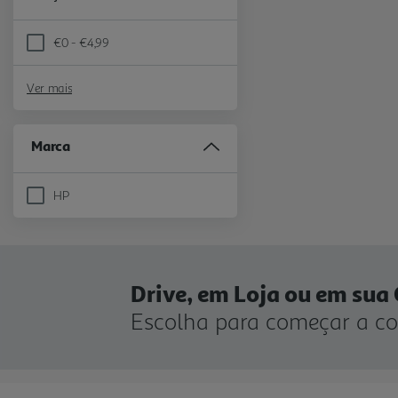
€0 - €4,99
Refine by Preço: €0 - €4,99
Ver mais
Marca
HP
Refine by Marca: HP
Drive, em Loja ou em sua
Escolha para começar a c