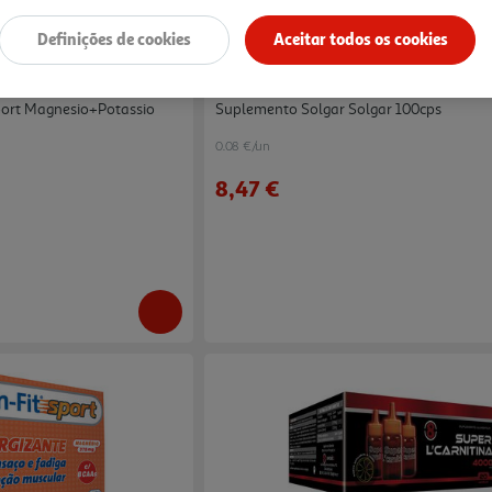
Definições de cookies
Aceitar todos os cookies
4.2
(12)
ort Magnesio+potassio
Suplemento Solgar Solgar 100cps
0.08 €/un
8,47 €