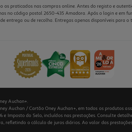
o os praticados nas compras online. Antes do registo e autent
lhas no código postal 2650-435 Amadora. Após o login e em fu
de entrega ou de recolha. Entregas apenas disponíveis para o t
ney Auchan+.
 Auchan / Cartão Oney Auchan+, em todos os produtos assina
 e Imposto do Selo, incluídos nas prestações. Consulte detal
 refletindo o cálculo de juros diários. Ao valor das prestações