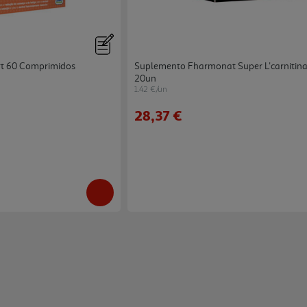
rt 60 Comprimidos
Suplemento Fharmonat Super L'carnitin
20un
1.42 €/un
28,37 €