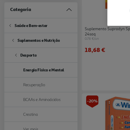
Categoria
Saúde e Bem-estar
Refine by Categoria: Saúde e Bem-estar
Suplemento Supradyn Sp
24saq
0.78 €/un
Suplementos e Nutrição
Refine by Categoria: Suplementos e Nutrição
18,68 €
Desporto
Refine by Categoria: Desporto
Energia Física e Mental
selected Currently Refined by Categoria: Energia Física e Mental
Recuperação
Refine by Categoria: Recuperação
BCAAs e Aminoácidos
-20%
Refine by Categoria: BCAAs e Aminoácidos
Creatina
Refine by Categoria: Creatina
Ver mais