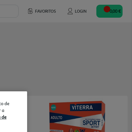
FAVORITOS
LOGIN
0,00 €
to de
r a
a de