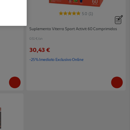
5.0
(1)
Suplemento Viterra Sport Activit 60 Comprimidos
0.51 €/un
30,43 €
-25% Imediato Exclusivo Online