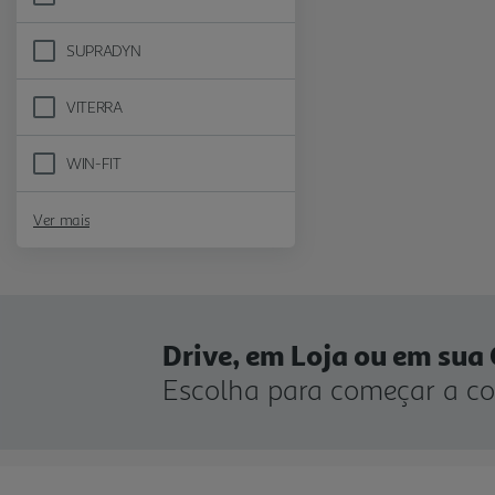
Refine by Marca: SOLGAR
SUPRADYN
Refine by Marca: SUPRADYN
VITERRA
Refine by Marca: VITERRA
WIN-FIT
Refine by Marca: WIN-FIT
Ver mais
Drive, em Loja ou em sua
Escolha para começar a c