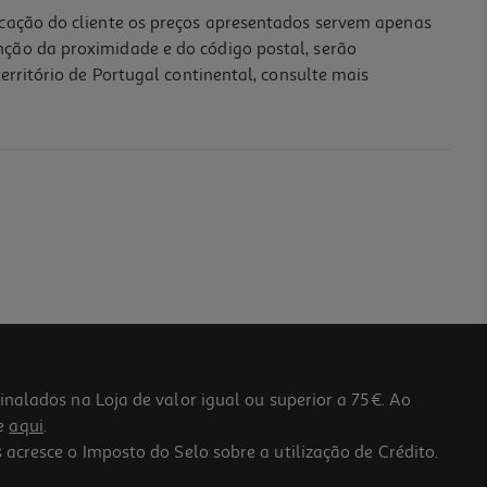
icação do cliente os preços apresentados servem apenas
nção da proximidade e do código postal, serão
erritório de Portugal continental, consulte mais
lados na Loja de valor igual ou superior a 75€. Ao
he
aqui
.
 acresce o Imposto do Selo sobre a utilização de Crédito.