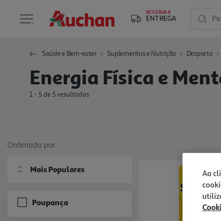
RESERVAR
ENTREGA
Pe
Saúde e Bem-estar
Suplementos e Nutrição
Desporto
Energia Física e Ment
1 - 5 de 5 resultados
Ordenado por
Mais Populares
Ao cl
cooki
utili
Poupança
Cook