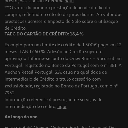
prestações. Consulte detalhe
aqui
.
***O valor da primeira prestação depende do dia da
compra, refletindo o cálculo de juros diários. Ao valor das
prestações acresce o Imposto do Selo sobre a utilização
de Crédito.
TAEG DO CARTÃO DE CRÉDITO: 18,4 %
Exemplo para um limite de crédito de 1.500€ pago em 12
meses. TAN 17,60 %. Adesão ao Cartão sujeita a
aprovação. Informe-se junto do Oney Bank – Sucursal em
Portugal, registado no Banco de Portugal com o nº 881. A
Auchan Retail Portugal, S.A. atua na qualidade de
Intermediário de Crédito a título acessório com
exclusividade, registado no Banco de Portugal com o nº
7952.
Informação referente à prestação de serviços de
intermediação de crédito,
aqui
.
Ao longo do ano
Feira do Bebé
Queijos, Vinhos e Enchidos
Carnaval
Dia