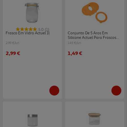
5.0
(1)
Frasco Em Vidro Actuel 1l
Conjunto De 5 Aros Em
Silicone Actuel Para Frascos
9.3cm
2.99 €/un
1.49 €/un
2,99 €
1,49 €