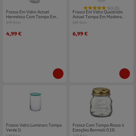
5.0
(1)
Frasco Em Vidro Actuel
Frasco Em Vidro Quadrado
Hermético Com Tampa Em
Actuel Tampa Em Madeira
Inox 2l
1.95l
4.99 €/un
6.99 €/un
4,99 €
6,99 €
Frasco Vidro Luminarc Tampa
Frasco Com Tampa Rosca 4
Verde 1l
Estações Bormioli 0.15l
5.99 €/un
2.25 €/un