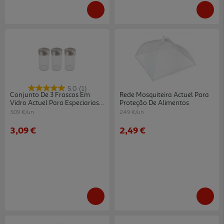
5.0
(1)
Conjunto De 3 Frascos Em
Rede Mosquiteira Actuel Para
Vidro Actuel Para Especiarias
Proteção De Alimentos
0.15l
3.09 €/un
2.49 €/un
3,09 €
2,49 €