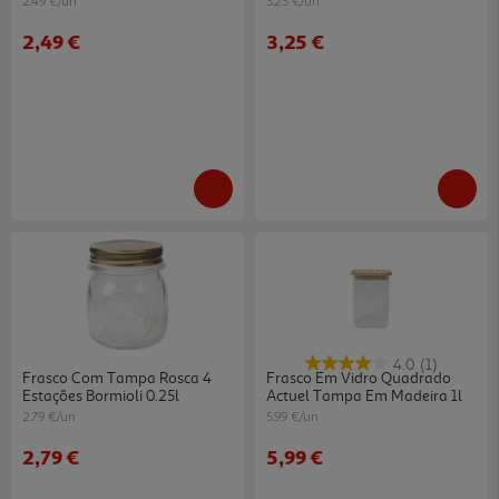
2.49 €/un
3.25 €/un
2,49 €
3,25 €
4.0
(1)
Frasco Com Tampa Rosca 4
Frasco Em Vidro Quadrado
Estações Bormioli 0.25l
Actuel Tampa Em Madeira 1l
2.79 €/un
5.99 €/un
2,79 €
5,99 €