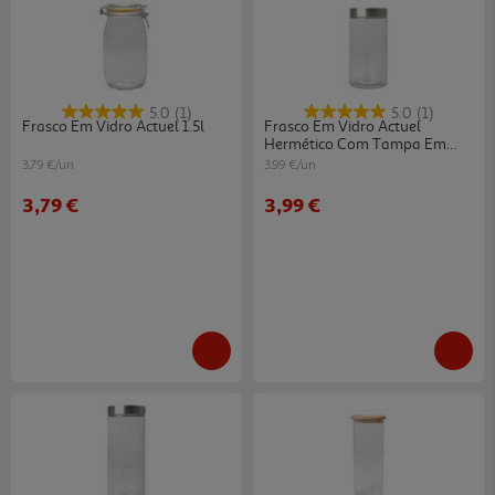
5.0
(1)
5.0
(1)
Frasco Em Vidro Actuel 1.5l
Frasco Em Vidro Actuel
Hermético Com Tampa Em
Inox 1.7l
3.79 €/un
3.99 €/un
3,79 €
3,99 €