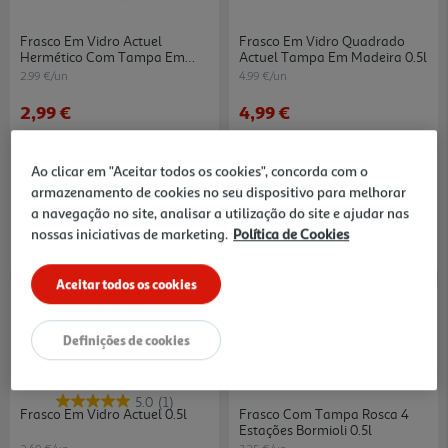
Frasco Em Vidro Actuel
Frasco Em Vidro Quadrado
Hermético Com Tampa Em
Actuel Tampa Em Madeira 0.5l
Inox 0.8l
2.99 €/un
4.99 €/un
2,99 €
4,99 €
Ao clicar em "Aceitar todos os cookies", concorda com o
armazenamento de cookies no seu dispositivo para melhorar
a navegação no site, analisar a utilização do site e ajudar nas
nossas iniciativas de marketing.
Política de Cookies
Aceitar todos os cookies
Definições de cookies
5.0
(1)
Frasco Em Vidro Actuel 0.5l
Frasco Com Tampa Rosca 4
Estações Bormioli 0.5l