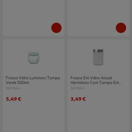
Frasco Vidro Luminarc Tampa
Frasco Em Vidro Actuel
Verde 500ml
Hermético Com Tampa Em
Inox 1.2l
5.49 €/un
3.49 €/un
5,49 €
3,49 €