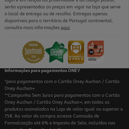
login e em função da proximidade e do código postal,
serão apresentados os preços em vigor na loja que serve
o local de entrega ou de recolha. Entregas apenas
disponíveis para o território de Portugal continental,
consulte mais informações
aqui
.
Informações para pagamentos ONEY
*para pagamentos com o Cartão Oney Auchan / Cartão
Oney Auchan+.
**Campanha Sem Juros para pagamentos com o Cartão
Oney Auchan / Cartão Oney Auchan+, em todos os
produtos assinalados na Loja de valor igual ou superior a
75€. Ao valor da compra acresce Comissão de
Formalização até 6% e Imposto do Selo, incluídos nas