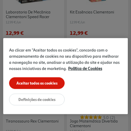
Laboratorio De Mecânica
Kit Essências Clementoni
Clementoni Speed Racer
12.99 €/un
12.99 €/un
12,99 €
12,99 €
Ao clicar em "Aceitar todos os cookies", concorda com o
armazenamento de cookies no seu dispositivo para melhorar
a navegação no site, analisar a utilização do site e ajudar nas
nossas iniciativas de marketing.
Política de Cookies
Aceitar todos os cookies
Definições de cookies
5.0
(2)
Tiranossauro Rex Clementoni
Jogo Matemática Divertida
Clementoni