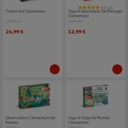
5.0
(2)
Tattoo Art Clementoni
Jogo À Descoberta De Portugal
Clementoni
24.99 €/un
12.99 €/un
24,99 €
12,99 €
Observatório Clementoni De
Jogo A Volta Ao Mundo
Insetos
Clementoni
25.99 €/un
14.99 €/un