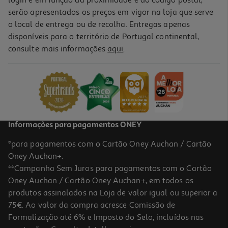
login e em função da proximidade e do código postal,
serão apresentados os preços em vigor na loja que serve
o local de entrega ou de recolha. Entregas apenas
disponíveis para o território de Portugal continental,
consulte mais informações
aqui
.
Informações para pagamentos ONEY
*para pagamentos com o Cartão Oney Auchan / Cartão
Oney Auchan+.
**Campanha Sem Juros para pagamentos com o Cartão
Oney Auchan / Cartão Oney Auchan+, em todos os
produtos assinalados na Loja de valor igual ou superior a
75€. Ao valor da compra acresce Comissão de
Formalização até 6% e Imposto do Selo, incluídos nas