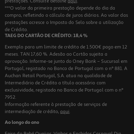
prestações. Consulte detalhe
aqui
.
***O valor da primeira prestação depende do dia da
compra, refletindo o cálculo de juros diários. Ao valor das
prestações acresce o Imposto do Selo sobre a utilização
de Crédito.
TAEG DO CARTÃO DE CRÉDITO: 18,4 %
Exemplo para um limite de crédito de 1.500€ pago em 12
meses. TAN 17,60 %. Adesão ao Cartão sujeita a
aprovação. Informe-se junto do Oney Bank – Sucursal em
Portugal, registado no Banco de Portugal com o nº 881. A
Auchan Retail Portugal, S.A. atua na qualidade de
Intermediário de Crédito a título acessório com
exclusividade, registado no Banco de Portugal com o nº
7952.
Informação referente à prestação de serviços de
intermediação de crédito,
aqui
.
Ao longo do ano
Feira do Bebé
Queijos, Vinhos e Enchidos
Carnaval
Dia