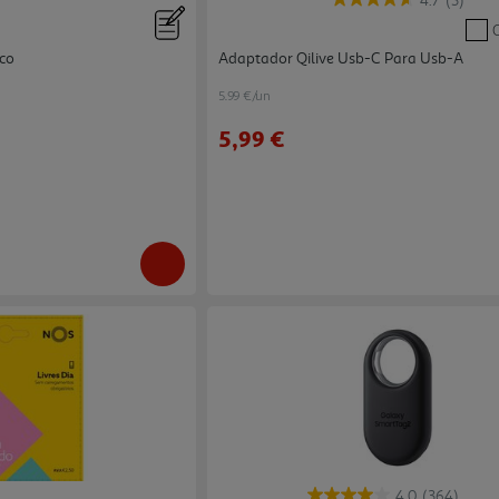
4.7
(3)
co
Adaptador Qilive Usb-C Para Usb-A
5.99 €/un
5,99 €
4.0
(364)