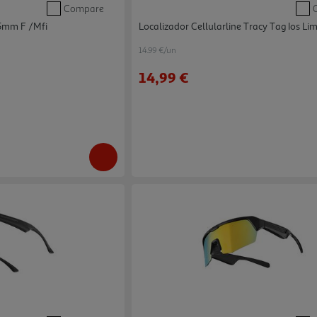
Compare
35mm F /mfi
Localizador Cellularline Tracy Tag Ios Li
14.99 €/un
14,99 €