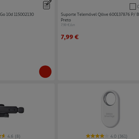
 Go 10d 115002130
Suporte Telemóvel Qilive 600137876 P/ Bi
Preto
7.99 €/un
7,99 €
4.6
(8)
4.0
(361)