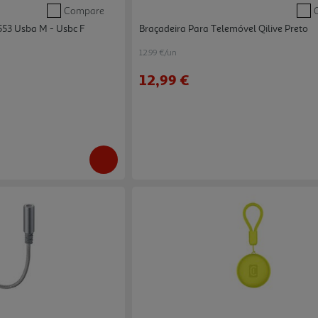
Compare
553 Usba M - Usbc F
Braçadeira Para Telemóvel Qilive Preto
12.99 €/un
12,99 €