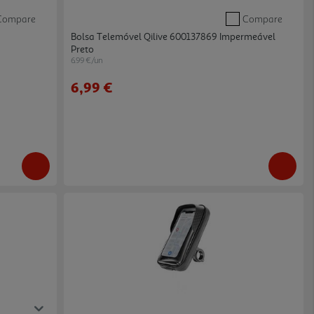
Compare
Compare
Bolsa Telemóvel Qilive 600137869 Impermeável
Preto
6.99 €/un
6,99 €