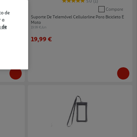
5.0
(1)
Compare
Compare
to de
Suporte De Telemóvel Cellularline Para Bicicleta E
r a
Moto
a de
19.99 €/un
19,99 €