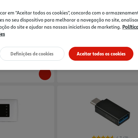
Compare
icar em "Aceitar todos os cookies", concorda com o armazenamen
 Bluetooth
Cartão Yorn 2023 77 115002151
es no seu dispositivo para melhorar a navegação no site, analisa
zação do site e ajudar nas nossas iniciativas de marketing.
Polític
9.9 €/un
ies
9,90 €
Definições de cookies
Aceitar todos os cookies
l