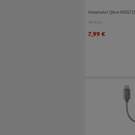
Adaptador Qilive 600172
7.99 €/un
7,99 €