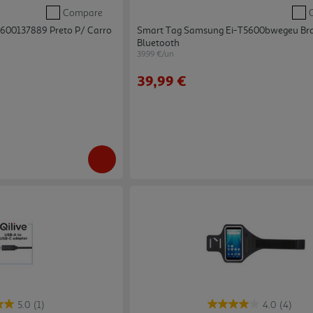
Compare
 600137889 Preto P/ Carro
Smart Tag Samsung Ei-T5600bwegeu Br
Bluetooth
39.99 €/un
39,99 €
5.0
(1)
4.0
(4)