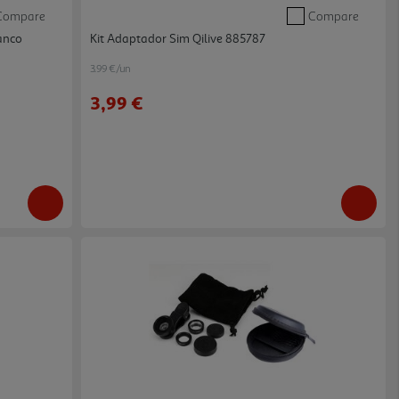
Compare
Compare
anco
Kit Adaptador Sim Qilive 885787
3.99 €/un
3,99 €