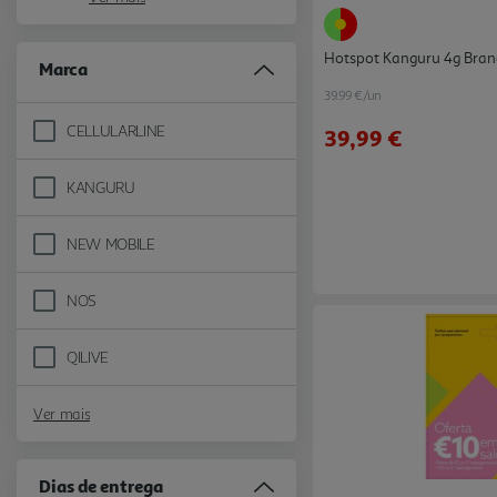
Hotspot Kanguru 4g Bran
Marca
39.99 €/un
CELLULARLINE
39,99 €
Refine by Marca: CELLULARLINE
KANGURU
Refine by Marca: KANGURU
NEW MOBILE
Refine by Marca: NEW MOBILE
NOS
Refine by Marca: NOS
QILIVE
Refine by Marca: QILIVE
Ver mais
Dias de entrega