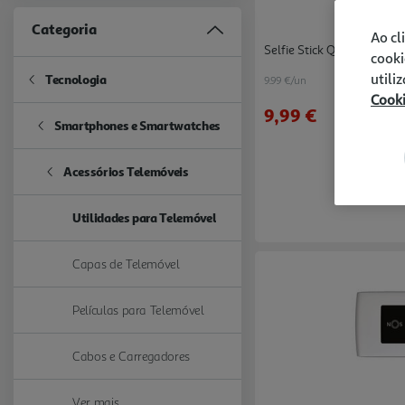
Categoria
Ao cl
Selfie Stick Qilive Q.8875
cooki
utili
Tecnologia
9.99 €/un
Refine by Categoria: Tecnologia
Cook
9,99 €
Smartphones e Smartwatches
Refine by Categoria: Smartphones e Smartwatches
Acessórios Telemóveis
Refine by Categoria: Acessórios Telemóveis
Utilidades para Telemóvel
selected Currently Refined by Categoria: Utilidades para Telemóve
Capas de Telemóvel
Refine by Categoria: Capas de Telemóvel
Películas para Telemóvel
Refine by Categoria: Películas para Telemóvel
Cabos e Carregadores
Refine by Categoria: Cabos e Carregadores
Ver mais