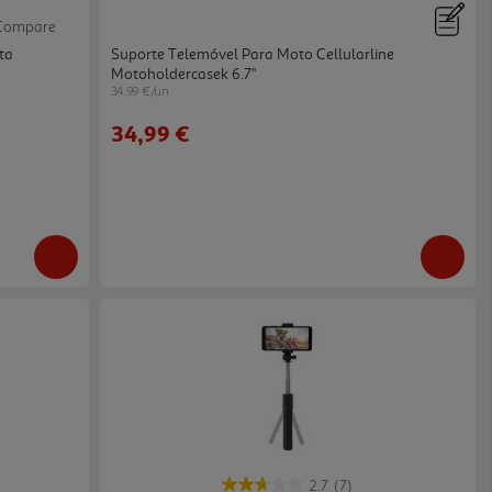
Compare
ta
Suporte Telemóvel Para Moto Cellularline
Motoholdercasek 6.7"
34.99 €/un
34,99 €
2.7
(7)