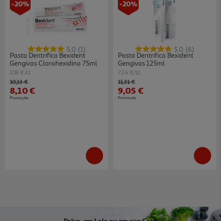
-20%
-20%
5.0
(1)
5.0
(6)
Pasta Dentrifica Bexident
Pasta Dentrifica Bexident
Gengivas Clorohexidina 75ml
Gengivas 125ml
108 €/Lt
72.4 €/Lt
Price reduced from
to
Price reduced from
to
10,13 €
11,31 €
8,10 €
9,05 €
Promoção
Promoção
Drive, em Loja ou em sua Casa