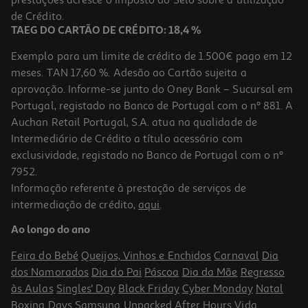
prestações acresce o Imposto do Selo sobre a utilização
de Crédito.
TAEG DO CARTÃO DE CRÉDITO: 18,4 %
Exemplo para um limite de crédito de 1.500€ pago em 12
meses. TAN 17,60 %. Adesão ao Cartão sujeita a
aprovação. Informe-se junto do Oney Bank – Sucursal em
Portugal, registado no Banco de Portugal com o nº 881. A
Auchan Retail Portugal, S.A. atua na qualidade de
Intermediário de Crédito a título acessório com
exclusividade, registado no Banco de Portugal com o nº
7952.
Informação referente à prestação de serviços de
intermediação de crédito,
aqui
.
Ao longo do ano
Feira do Bebé
Queijos, Vinhos e Enchidos
Carnaval
Dia
dos Namorados
Dia do Pai
Páscoa
Dia da Mãe
Regresso
às Aulas
Singles' Day
Black Friday
Cyber Monday
Natal
Boxing Days
Samsung Unpacked
After Hours
Vida