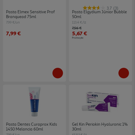
3.7
(3)
Pasta Elmex Sensitive Prof
Pasta Elgydium Júnior Bubble
Branquead 75ml
50ml
7.99 €/un
113.4 €/Lt
Price reduced from
to
7,56 €
7,99 €
5,67 €
Promoção
Pasta Dentes Curaprox Kids
Gel Kin Periokin Hyaluronic 1%
1450 Melancia 60ml
30ml
7.99 €/un
65.83 €/Lt