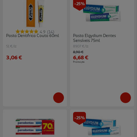
-25%
4.9
(14)
Pasta Dentifrica Couto 60ml
Pasta Elgydium Dentes
Sensíveis 75ml
51 €/Lt
89.07 €/Lt
Price reduced from
to
8,90 €
3,06 €
6,68 €
Promoção
-25%