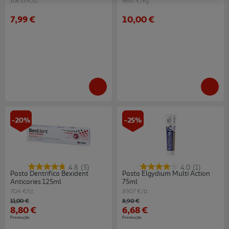
106.53 €/Lt
66.67 €/Kg
7,99 €
10,00 €
-20%
-25%
4.8
(5)
4.0
(1)
Pasta Dentrifica Bexident
Pasta Elgydium Multi Action
Anticaries 125ml
75ml
70.4 €/Lt
89.07 €/Lt
Price reduced from
to
Price reduced from
to
11,00 €
8,90 €
8,80 €
6,68 €
Promoção
Promoção