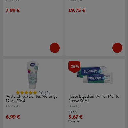
7,99 €
19,75 €
-25%
5.0
(2)
Pasta Chicco Dentes Morango
Pasta Elgydium Júnior Menta
12m+ 50ml
Suave 50ml
139.8 €/Lt
113.4 €/Lt
Price reduced from
to
7,56 €
6,99 €
5,67 €
Promoção