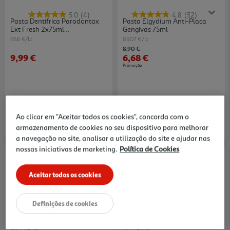
5.0
(4)
4.8
(52)
Pasta Dentifrica Parodontax
Pasta Elgydium Anti-Placa
Ext Fresh 2x75ml
Gengivas 75ml
70%desc2ªundm
66.6 €/Lt
89.07 €/Lt
Price reduced from
to
8,90 €
9,99 €
6,68 €
Promoção
Ao clicar em "Aceitar todos os cookies", concorda com o
armazenamento de cookies no seu dispositivo para melhorar
a navegação no site, analisar a utilização do site e ajudar nas
nossas iniciativas de marketing.
Política de Cookies
Aceitar todos os cookies
Definições de cookies
5.0
(2)
4.5
(4)
Pasta Elmex Sensitive 75ml
Pasta Dentifrica Parodontax
Origi 2x75ml -70% Na 2ªun Dm