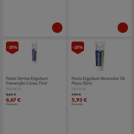
-25%
-25%
Pasta Dentes Elgydium
Pasta Elgydium Revelador De
Prevenção Cáries 75ml
Placa 50ml
88.93 €/Lt
118.6 €/Lt
Price reduced from
to
Price reduced from
to
8,89 €
7,90 €
6,67 €
5,93 €
Promoção
Promoção