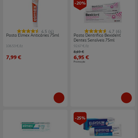
-20%
4.5
(4)
4.7
(6)
Pasta Elmex Anticáries 75ml
Pasta Dentrifica Bexident
Dentes Sensíveis 75ml
106.53 €/Lt
92.67 €/Lt
Price reduced from
to
8,69 €
7,99 €
6,95 €
Promoção
-25%