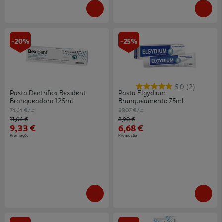
-20%
-25%
5.0
(2)
Pasta Dentrifica Bexident
Pasta Elgydium
Branqueadora 125ml
Branqueamento 75ml
74.64 €/Lt
89.07 €/Lt
Price reduced from
to
Price reduced from
to
11,66 €
8,90 €
9,33 €
6,68 €
Promoção
Promoção