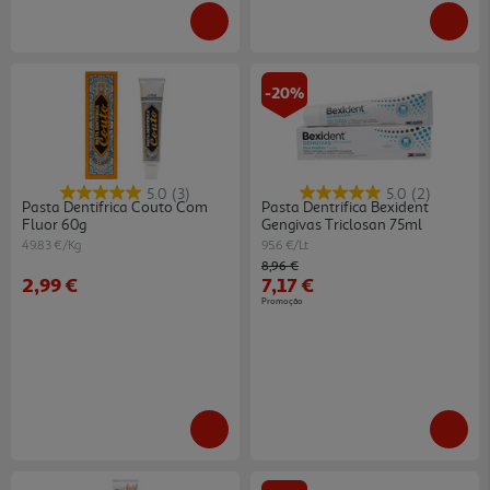
-20%
5.0
(3)
5.0
(2)
Pasta Dentifrica Couto Com
Pasta Dentrifica Bexident
Fluor 60g
Gengivas Triclosan 75ml
49.83 €/Kg
95.6 €/Lt
Price reduced from
to
8,96 €
2,99 €
7,17 €
Promoção