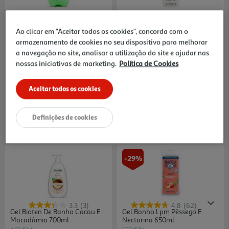
4.0
(3)
5.0
(4)
Gel Bioten Banho Detox
Gel Banho Sanex Zero% Pele
Micelar 750ml
Seca 600ml
Ao clicar em "Aceitar todos os cookies", concorda com o
4.65 €/Lt
9.98 €/Lt
armazenamento de cookies no seu dispositivo para melhorar
a navegação no site, analisar a utilização do site e ajudar nas
3,49 €
5,99 €
nossas iniciativas de marketing.
Política de Cookies
Aceitar todos os cookies
Definições de cookies
-29%
3.3
(3)
4.8
(62)
Gel Bioten De Banho Cacau E
Gel Banho Lpm Pêssego E
Macadâmia 700ml
Nectarina 650ml