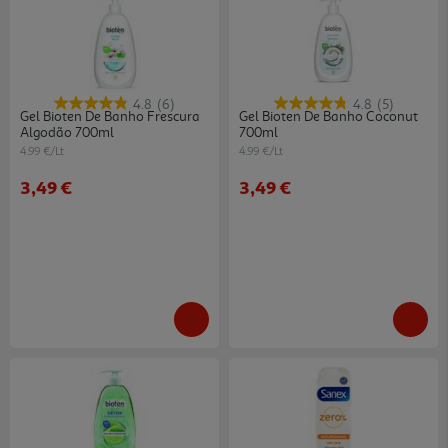
4.8
(6)
4.8
(5)
Gel Bioten De Banho Frescura
Gel Bioten De Banho Coconut
Algodão 700ml
700ml
4.99 €/Lt
4.99 €/Lt
3,49 €
3,49 €