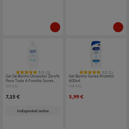
5.0
(3)
5.0
(1)
Gel De Banho Doseador Zero%
Gel Banho Sanex Protetor
Para Toda A Família Sanex
600ml
750ml
9.53 €/Lt
9.98 €/Lt
7,15 €
5,99 €
Indisponível online