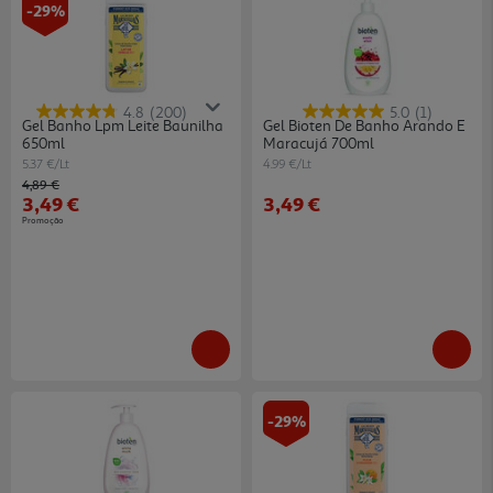
-29%
4.8
(200)
5.0
(1)
Gel Banho Lpm Leite Baunilha
Gel Bioten De Banho Arando E
650ml
Maracujá 700ml
5.37 €/Lt
4.99 €/Lt
Price reduced from
to
4,89 €
3,49 €
3,49 €
Promoção
-29%