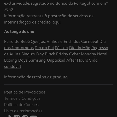
exclusividade, registado no Banco de Portugal com o nº
7952.
Informação referente à prestação de serviços de
intermediação de crédito,
aqui
.
Ao longo do ano
Feira do Bebé
Queijos, Vinhos e Enchidos
Carnaval
Dia
dos Namorados
Dia do Pai
Páscoa
Dia da Mãe
Regresso
às Aulas
Singles' Day
Black Friday
Cyber Monday
Natal
Boxing Days
Samsung Unpacked
After Hours
Vida
saudável
Informação de
recolha de produto
.
Política de Privacidade
Termos e Condições
Política de Cookies
Livro de reclamações