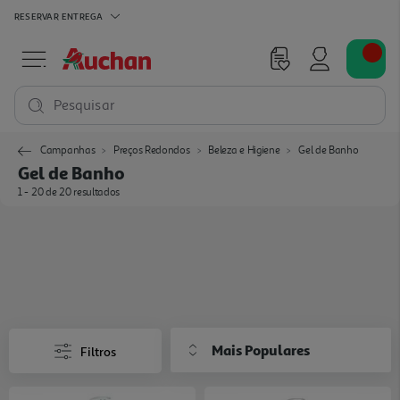
RESERVAR
ENTREGA
Pesquisar
Campanhas
Preços Redondos
Beleza e Higiene
Gel de Banho
Gel de Banho
1 - 20 de 20 resultados
Mais Populares
Filtros