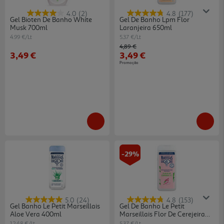
4.0
(2)
4.8
(177)
Gel Bioten De Banho White
Gel De Banho Lpm Flor
Musk 700ml
Laranjeira 650ml
4.99 €/Lt
5.37 €/Lt
Price reduced from
to
4,89 €
3,49 €
3,49 €
Promoção
-29%
5.0
(24)
4.8
(153)
Gel Banho Le Petit Marseillais
Gel De Banho Le Petit
Aloe Vera 400ml
Marseillais Flor De Cerejeira
650ml
12.48 €/Lt
5.37 €/Lt