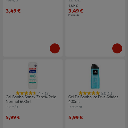
4.99 €/Lt
5.37 €/Lt
Price reduced from
to
4,89 €
3,49 €
3,49 €
Promoção
4.7
(3)
5.0
(1)
Gel Banho Sanex Zero% Pele
Gel De Banho Ice Dive Adidas
Normal 600ml
400ml
9.98 €/Lt
14.98 €/Lt
5,99 €
5,99 €