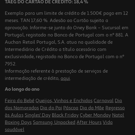
TAEG DO CARTÃO DE CRÉDITO: 18,4 %
Exemplo para um limite de crédito de 1.500€ pago em 12
meses. TAN 17,60 %. Adesão ao Cartão sujeita a
aprovação. Informe-se junto do Oney Bank – Sucursal em
Portugal, registado no Banco de Portugal com o nº 881. A
Auchan Retail Portugal, S.A. atua na qualidade de
Intermediário de Crédito a título acessório com
exclusividade, registado no Banco de Portugal com o nº
7952.
Informação referente à prestação de serviços de
4.6
(54)
intermediação de crédito,
aqui
.
Açúcar Sidul Amarelo 1kg
Ao longo do ano
1.59 €/Kg
Feira do Bebé
Queijos, Vinhos e Enchidos
Carnaval
Dia
1,59 €
dos Namorados
Dia do Pai
Páscoa
Dia da Mãe
Regresso
às Aulas
Singles' Day
Black Friday
Cyber Monday
Natal
Boxing Days
Samsung Unpacked
After Hours
Vida
saudável