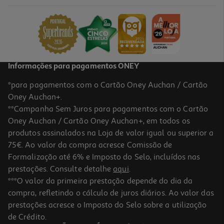
3.98 €/Kg
1,99 €
Informações para pagamentos ONEY
*para pagamentos com o Cartão Oney Auchan / Cartão
Oney Auchan+.
**Campanha Sem Juros para pagamentos com o Cartão
Oney Auchan / Cartão Oney Auchan+, em todos os
produtos assinalados na Loja de valor igual ou superior a
75€. Ao valor da compra acresce Comissão de
Formalização até 6% e Imposto do Selo, incluídos nas
prestações. Consulte detalhe
aqui
.
4.8
(12)
Açúcar Sidul Mascavado 500g
***O valor da primeira prestação depende do dia da
compra, refletindo o cálculo de juros diários. Ao valor das
3.58 €/Kg
prestações acresce o Imposto do Selo sobre a utilização
1,79 €
de Crédito.