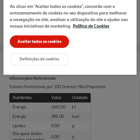
Ao clicar em "Aceitar todos os cookies", concorda com o
armazenamento de cookies no seu dispositivo para melhorar
a navegação no site, analisar a utilização do site e ajudar nas
nossas iniciativas de marketing.
Política de Cookies
Aceitar todos os cookies
Definições de cookies
Características
Informações Nutricionais
Valores Nutricionais por: 100 Gramas :Não Preparado
Nutrientes
Valor
Unidade
Energia
1683.00
kJ
Energia
396.00
kcal
Lípidos
0.00
g
Dos quais ácidos
0.00
g
gordos saturados