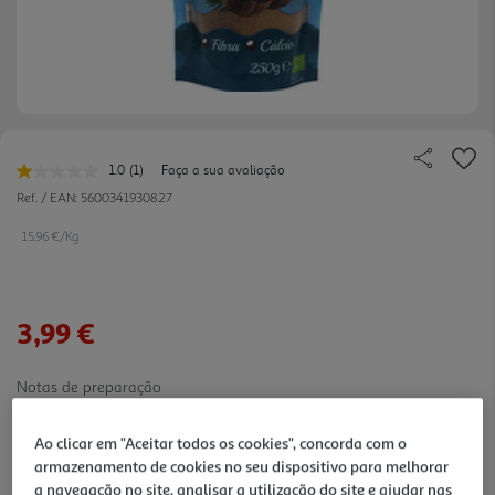
1.0
(1)
Faça a sua avaliação
Leu
uma
Ref. / EAN:
5600341930827
avaliação.
Link
15.96 €/Kg
para
a
mesma
página.
3,99 €
Notas de preparação
Ao clicar em "Aceitar todos os cookies", concorda com o
armazenamento de cookies no seu dispositivo para melhorar
a navegação no site, analisar a utilização do site e ajudar nas