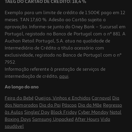
TAEG DO CARTÃO DE CRÉDITO: 18,4 %
Exemplo para um limite de crédito de 1.500€ pago em 12
meses. TAN 17,60 %. Adesão ao Cartão sujeita a
aprovação. Informe-se junto do Oney Bank – Sucursal em
Portugal, registado no Banco de Portugal com o nº 881. A
Auchan Retail Portugal, S.A. atua na qualidade de
Intermediário de Crédito a título acessório com
exclusividade, registado no Banco de Portugal com o nº
7952.
Informação referente à prestação de serviços de
intermediação de crédito,
aqui
.
Xarope Cem Porcento Agave Bio 370 G
Ao longo do ano
13.49 €/Kg
Feira do Bebé
Queijos, Vinhos e Enchidos
Carnaval
Dia
4,99 €
dos Namorados
Dia do Pai
Páscoa
Dia da Mãe
Regresso
às Aulas
Singles' Day
Black Friday
Cyber Monday
Natal
Boxing Days
Samsung Unpacked
After Hours
Vida
saudável