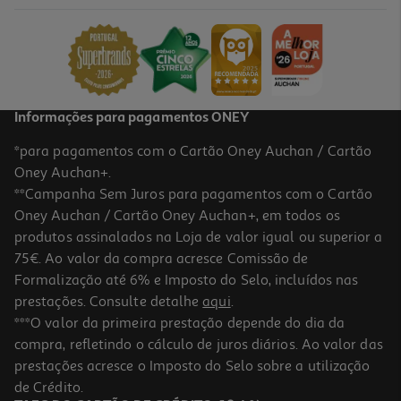
11.15 €/Kg
5,80 €
Informações para pagamentos ONEY
*para pagamentos com o Cartão Oney Auchan / Cartão
Oney Auchan+.
**Campanha Sem Juros para pagamentos com o Cartão
Oney Auchan / Cartão Oney Auchan+, em todos os
produtos assinalados na Loja de valor igual ou superior a
75€. Ao valor da compra acresce Comissão de
Formalização até 6% e Imposto do Selo, incluídos nas
prestações. Consulte detalhe
aqui
.
4.7
(7)
Xarope Acer Cofradex Bio 330g
***O valor da primeira prestação depende do dia da
compra, refletindo o cálculo de juros diários. Ao valor das
33.56 €/Kg
prestações acresce o Imposto do Selo sobre a utilização
8,39 €
de Crédito.