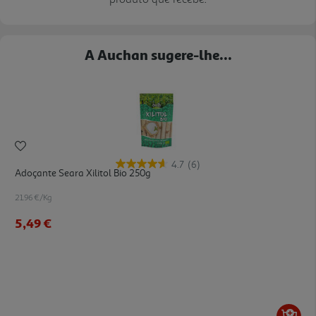
A Auchan sugere-lhe...
4.7
(6)
Adoçante Seara Xilitol Bio 250g
21.96 €/Kg
5,49 €