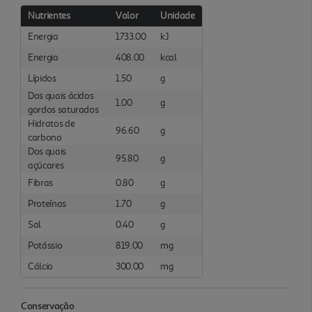
Nutrientes
Valor
Unidade
Energia
1733.00
kJ
Energia
408.00
kcal
Lípidos
1.50
g
Dos quais ácidos
1.00
g
gordos saturados
Hidratos de
96.60
g
carbono
Dos quais
95.80
g
açúcares
Fibras
0.80
g
Proteínas
1.70
g
Sal
0.40
g
Potássio
819.00
mg
Cálcio
300.00
mg
Conservação