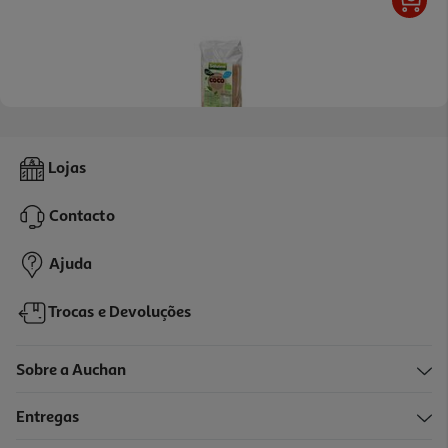
5.0
(5)
Açúcar Salutem De Côco Bio 250g
Lojas
11.16 €/Kg
Contacto
2,79 €
Ajuda
Trocas e Devoluções
Sobre a Auchan
Entregas