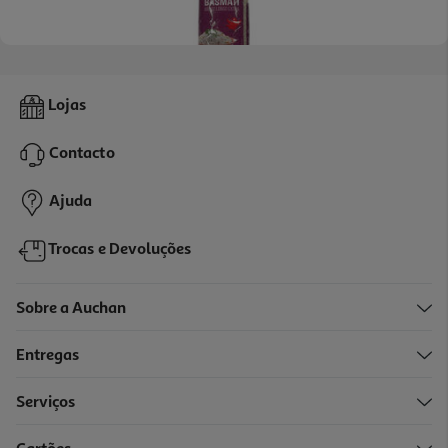
4.8
(158)
Arroz Basmati Auchan Extra Longo 1kg
Lojas
1.89 €/Kg
Contacto
1,89 €
Ajuda
Trocas e Devoluções
Sobre a Auchan
Entregas
-10%
Serviços