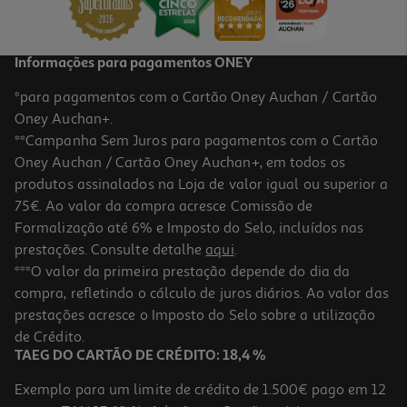
Informações para pagamentos ONEY
*para pagamentos com o Cartão Oney Auchan / Cartão
Oney Auchan+.
**Campanha Sem Juros para pagamentos com o Cartão
Oney Auchan / Cartão Oney Auchan+, em todos os
produtos assinalados na Loja de valor igual ou superior a
75€. Ao valor da compra acresce Comissão de
Formalização até 6% e Imposto do Selo, incluídos nas
prestações. Consulte detalhe
aqui
.
4.2
(6)
Arroz Basmati Caçarola 1kg
***O valor da primeira prestação depende do dia da
compra, refletindo o cálculo de juros diários. Ao valor das
2.99 €/Kg
prestações acresce o Imposto do Selo sobre a utilização
2,99 €
de Crédito.
TAEG DO CARTÃO DE CRÉDITO: 18,4 %
Exemplo para um limite de crédito de 1.500€ pago em 12