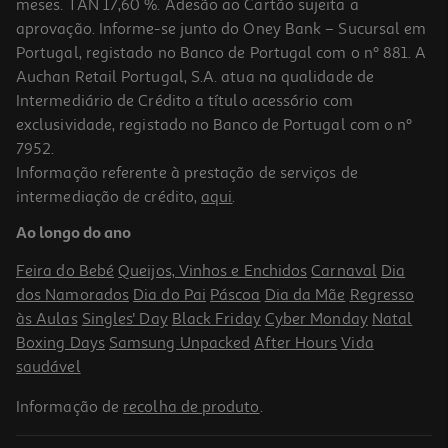
meses. TAN 17,60 %. Adesão ao Cartão sujeita a
aprovação. Informe-se junto do Oney Bank – Sucursal em
Portugal, registado no Banco de Portugal com o nº 881. A
Auchan Retail Portugal, S.A. atua na qualidade de
Intermediário de Crédito a título acessório com
exclusividade, registado no Banco de Portugal com o nº
7952.
Informação referente à prestação de serviços de
4.7
(16)
intermediação de crédito,
aqui
.
Arroz Basmati Caçarola 500g
Ao longo do ano
3.12 €/Kg
Feira do Bebé
Queijos, Vinhos e Enchidos
Carnaval
Dia
1,56 €
dos Namorados
Dia do Pai
Páscoa
Dia da Mãe
Regresso
às Aulas
Singles' Day
Black Friday
Cyber Monday
Natal
Boxing Days
Samsung Unpacked
After Hours
Vida
saudável
Informação de
recolha de produto
.