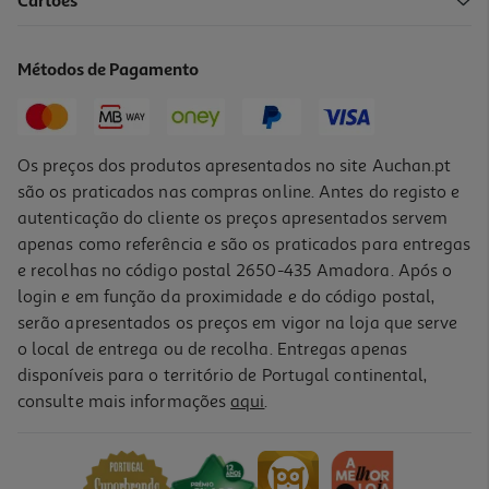
5.0
(7)
Cartões
Arroz Basmati Veetee 5kg
2.75 €/Kg
Métodos de Pagamento
Price reduced from
to
15,36 €
13,75 €
Promoção
Os preços dos produtos apresentados no site Auchan.pt
são os praticados nas compras online. Antes do registo e
autenticação do cliente os preços apresentados servem
apenas como referência e são os praticados para entregas
e recolhas no código postal 2650-435 Amadora. Após o
login e em função da proximidade e do código postal,
serão apresentados os preços em vigor na loja que serve
o local de entrega ou de recolha. Entregas apenas
disponíveis para o território de Portugal continental,
4.6
(22)
consulte mais informações
aqui
.
Arroz Basmati Oriente 2kg
2 €/Kg
3,99 €