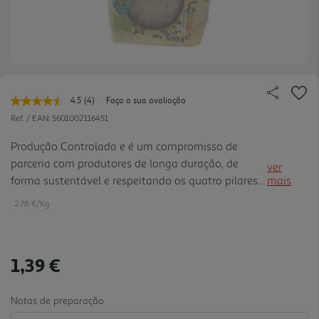
4.5
(4)
Faça a sua avaliação
Leu
4
Ref. / EAN:
5601002116451
avaliações.
Link
Produção Controlada e é um compromisso de
para
parceria com produtores de longa duração, de
a
ver
mesma
forma sustentável e respeitando os quatro pilares:
mais
página.
consumidor, social, ambiental e económico.
2.78 €/Kg
1,39 €
Notas de preparação