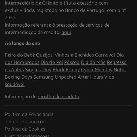
Intermediário de Crédito a título acessório com
exclusividade, registado no Banco de Portugal com o nº
7952.
Informação referente à prestação de serviços de
intermediação de crédito,
aqui
.
Ao longo do ano
Feira do Bebé
Queijos, Vinhos e Enchidos
Carnaval
Dia
dos Namorados
Dia do Pai
Páscoa
Dia da Mãe
Regresso
às Aulas
Singles' Day
Black Friday
Cyber Monday
Natal
Boxing Days
Samsung Unpacked
After Hours
Vida
saudável
Informação de
recolha de produto
.
Política de Privacidade
Termos e Condições
Política de Cookies
Livro de reclamações