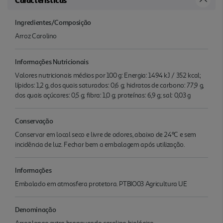
Ingredientes/Composição
Arroz Carolino
Informações Nutricionais
Valores nutricionais médios por 100 g: Energia: 1494 kJ / 352 kcal;
lípidos: 1,2 g, dos quais saturados: 0,6 g; hidratos de carbono: 77,9 g,
dos quais açúcares: 0,5 g; fibra: 1,0 g; proteínas: 6,9 g; sal: 0,03 g
Conservação
Conservar em local seco e livre de odores, abaixo de 24ºC e sem
incidência de luz. Fechar bem a embalagem após utilização.
Informações
Embalado em atmosfera protetora. PTBIO03 Agricultura UE
Denominação