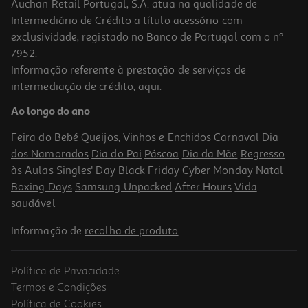
Auchan Retail Portugal, S.A. atua na qualidade de
Intermediário de Crédito a título acessório com
exclusividade, registado no Banco de Portugal com o nº
7952.
Informação referente à prestação de serviços de
5.0
(2)
intermediação de crédito,
aqui
.
Massa Koka Instantânea Aroma Masala 85g
Ao longo do ano
11.65 €/Kg
Feira do Bebé
Queijos, Vinhos e Enchidos
Carnaval
Dia
0,99 €
dos Namorados
Dia do Pai
Páscoa
Dia da Mãe
Regresso
às Aulas
Singles' Day
Black Friday
Cyber Monday
Natal
Boxing Days
Samsung Unpacked
After Hours
Vida
saudável
Informação de
recolha de produto
.
Política de Privacidade
Termos e Condições
Política de Cookies