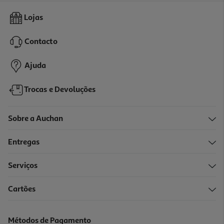
4.4
(8)
Massa Koka Instantânea Cogumelos 85g
Lojas
11.65 €/Kg
Contacto
0,99 €
Ajuda
Trocas e Devoluções
Sobre a Auchan
Entregas
Serviços
4.2
(10)
Cartões
Massa Koka Instantânea Camarão 85g
11.65 €/Kg
Métodos de Pagamento