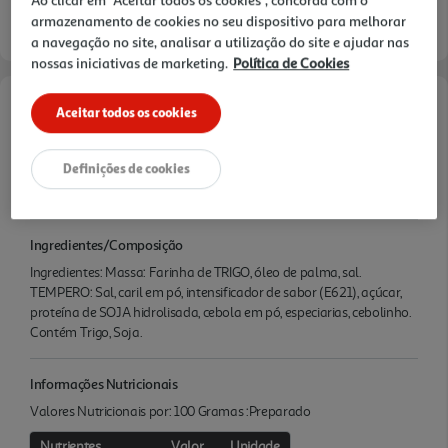
armazenamento de cookies no seu dispositivo para melhorar
a navegação no site, analisar a utilização do site e ajudar nas
nossas iniciativas de marketing.
Política de Cookies
Aceitar todos os cookies
Características
Quantidade Liquida
Definições de cookies
0.085 KG
Ingredientes/Composição
Ingredientes: Massa: Farinha de TRIGO, óleo de palma, sal.
TEMPERO: Sal, caril em pó, intensificador de sabor (E621), açúcar,
proteína de SOJA hidrolisada, cebola em pó, especiarias, cebolinho.
Contém Trigo, Soja.
Informações Nutricionais
Valores Nutricionais por: 100 Gramas :Preparado
Nutrientes
Valor
Unidade