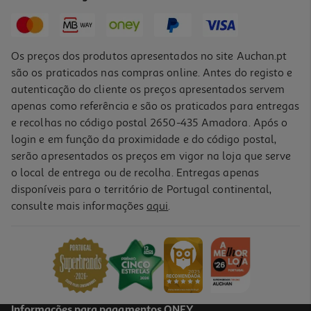
0,99 €
Os preços dos produtos apresentados no site Auchan.pt
são os praticados nas compras online. Antes do registo e
autenticação do cliente os preços apresentados servem
apenas como referência e são os praticados para entregas
e recolhas no código postal 2650-435 Amadora. Após o
login e em função da proximidade e do código postal,
serão apresentados os preços em vigor na loja que serve
o local de entrega ou de recolha. Entregas apenas
disponíveis para o território de Portugal continental,
4.3
(6)
consulte mais informações
aqui
.
Massa Koka Instantânea Legumes 85g
11.65 €/Kg
0,99 €
Informações para pagamentos ONEY