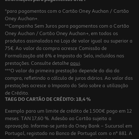
*para pagamentos com o Cartão Oney Auchan / Cartão
Oney Auchan+.
**Campanha Sem Juros para pagamentos com o Cartão
Oney Auchan / Cartão Oney Auchan+, em todos os
produtos assinalados na Loja de valor igual ou superior a
75€. Ao valor da compra acresce Comissão de
Formalização até 6% e Imposto do Selo, incluídos nas
prestações. Consulte detalhe
aqui
.
4.3
(4)
Massa Koka Instantânea Aroma Carne 85g
***O valor da primeira prestação depende do dia da
compra, refletindo o cálculo de juros diários. Ao valor das
11.65 €/Kg
prestações acresce o Imposto do Selo sobre a utilização
0,99 €
de Crédito.
TAEG DO CARTÃO DE CRÉDITO: 18,4 %
Exemplo para um limite de crédito de 1.500€ pago em 12
meses. TAN 17,60 %. Adesão ao Cartão sujeita a
aprovação. Informe-se junto do Oney Bank – Sucursal em
Portugal, registado no Banco de Portugal com o nº 881. A