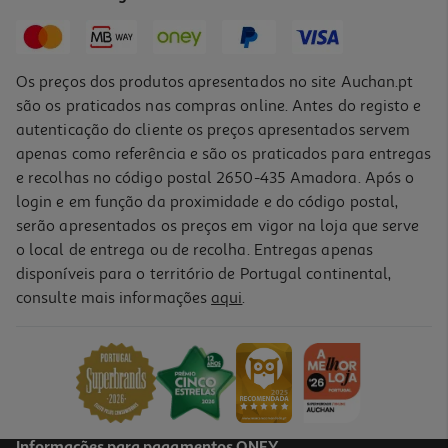
1,69 €
Os preços dos produtos apresentados no site Auchan.pt
são os praticados nas compras online. Antes do registo e
autenticação do cliente os preços apresentados servem
apenas como referência e são os praticados para entregas
e recolhas no código postal 2650-435 Amadora. Após o
login e em função da proximidade e do código postal,
serão apresentados os preços em vigor na loja que serve
o local de entrega ou de recolha. Entregas apenas
disponíveis para o território de Portugal continental,
4.0
(2)
consulte mais informações
aqui
.
Leite Creme Auchan 92g
7.07 €/Kg
0,65 €
Informações para pagamentos ONEY