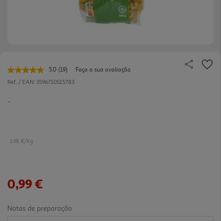
5.0
(19)
Faça a sua avaliação
Leu
19
Ref. / EAN:
3596710515783
avaliações.
Link
-
para
a
mesma
página.
1.98 €/Kg
0,99 €
Notas de preparação