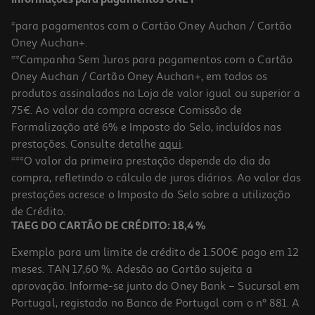
*para pagamentos com o Cartão Oney Auchan / Cartão
Oney Auchan+.
**Campanha Sem Juros para pagamentos com o Cartão
Oney Auchan / Cartão Oney Auchan+, em todos os
produtos assinalados na Loja de valor igual ou superior a
75€. Ao valor da compra acresce Comissão de
Formalização até 6% e Imposto do Selo, incluídos nas
prestações. Consulte detalhe
aqui
.
5.0
(2)
Massa La Molisana Radiatori 500g
***O valor da primeira prestação depende do dia da
compra, refletindo o cálculo de juros diários. Ao valor das
4.34 €/Kg
prestações acresce o Imposto do Selo sobre a utilização
2,17 €
de Crédito.
TAEG DO CARTÃO DE CRÉDITO: 18,4 %
Exemplo para um limite de crédito de 1.500€ pago em 12
meses. TAN 17,60 %. Adesão ao Cartão sujeita a
aprovação. Informe-se junto do Oney Bank – Sucursal em
Portugal, registado no Banco de Portugal com o nº 881. A