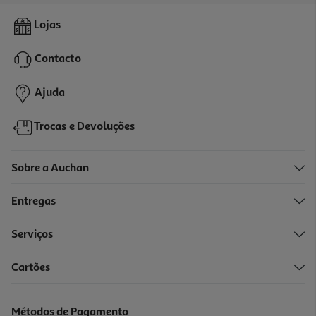
5.0
(2)
Massa Nids Auchan À Mesa Em França 250g
Lojas
6.76 €/Kg
Contacto
1,69 €
Ajuda
Trocas e Devoluções
Sobre a Auchan
Entregas
Serviços
4.4
(7)
Cartões
Massa Spaetzle Auchan À Mesa Em França 250g
6.76 €/Kg
Métodos de Pagamento