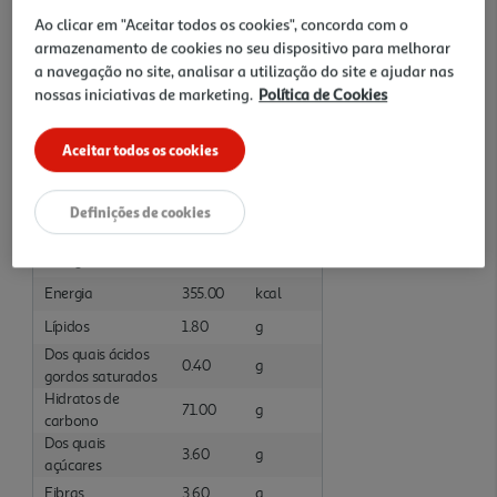
Ao clicar em "Aceitar todos os cookies", concorda com o
Ingredientes/Composição
armazenamento de cookies no seu dispositivo para melhorar
a navegação no site, analisar a utilização do site e ajudar nas
Sêmola de TRIGO-DURO (GLÚTEN). Pode conter vestígios de SOJA
nossas iniciativas de marketing.
Política de Cookies
e MOSTARDA.
Aceitar todos os cookies
Informações Nutricionais
Valores Nutricionais por: 100 Gramas :Preparado
Definições de cookies
Nutrientes
Valor
Unidade
Energia
1506.00
kJ
Energia
355.00
kcal
Lípidos
1.80
g
Dos quais ácidos
0.40
g
gordos saturados
Hidratos de
71.00
g
carbono
Dos quais
3.60
g
açúcares
Fibras
3.60
g