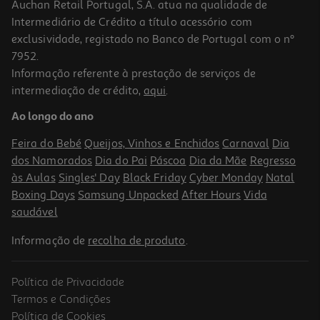
Auchan Retail Portugal, S.A. atua na qualidade de
Intermediário de Crédito a título acessório com
-25%
exclusividade, registado no Banco de Portugal com o nº
7952.
Informação referente à prestação de serviços de
5.0
(1)
intermediação de crédito,
aqui
.
Massa Barilla Rigatoni 500g
Ao longo do ano
3.28 €/Kg
Price reduced from
to
2,19 €
Feira do Bebé
Queijos, Vinhos e Enchidos
Carnaval
Dia
1,64 €
dos Namorados
Dia do Pai
Páscoa
Dia da Mãe
Regresso
Promoção
às Aulas
Singles' Day
Black Friday
Cyber Monday
Natal
Boxing Days
Samsung Unpacked
After Hours
Vida
saudável
Informação de
recolha de produto
.
Política de Privacidade
Termos e Condições
Política de Cookies