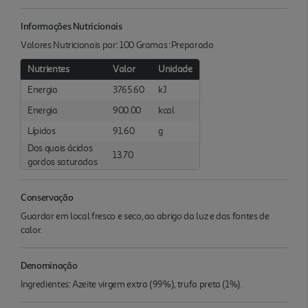
Informações Nutricionais
Valores Nutricionais por: 100 Gramas :Preparado
Nutrientes
Valor
Unidade
Energia
3765.60
kJ
Energia
900.00
kcal
Lípidos
91.60
g
Dos quais ácidos
13.70
gordos saturados
Conservação
Guardar em local fresco e seco, ao abrigo da luz e das fontes de
calor.
Denominação
Ingredientes: Azeite virgem extra (99%), trufa preta (1%).