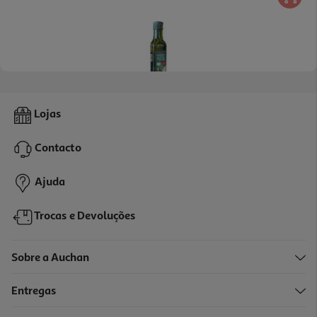
3.0
(2)
Condimento Azeite Auchan Virgem Extra Com Oregãos 250ml
Lojas
15.96 €/Lt
Contacto
3,99 €
Ajuda
Trocas e Devoluções
Sobre a Auchan
Entregas
-33%