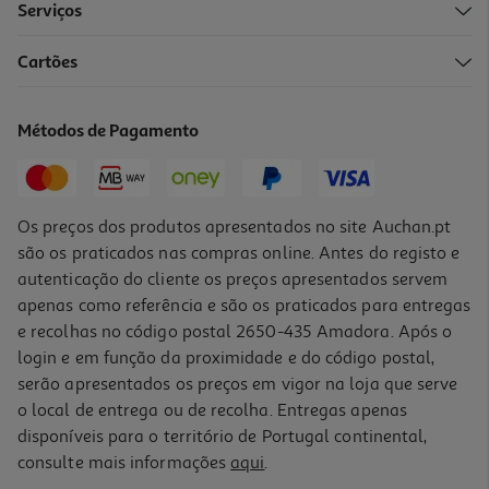
Serviços
5.0
(5)
Cartões
Condimento Azeite Gallo Virgem Extra Trufa 250 Ml
15.96 €/Lt
Métodos de Pagamento
Price reduced from
to
5,99 €
3,99 €
Promoção
Os preços dos produtos apresentados no site Auchan.pt
são os praticados nas compras online. Antes do registo e
autenticação do cliente os preços apresentados servem
apenas como referência e são os praticados para entregas
e recolhas no código postal 2650-435 Amadora. Após o
login e em função da proximidade e do código postal,
-33%
serão apresentados os preços em vigor na loja que serve
o local de entrega ou de recolha. Entregas apenas
disponíveis para o território de Portugal continental,
5.0
(1)
consulte mais informações
aqui
.
Condimento Azeite Gallo Virgem Extra Alho Pimenta 250ml