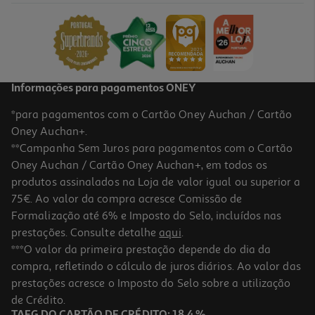
15.96 €/Lt
Price reduced from
to
5,99 €
3,99 €
Promoção
Informações para pagamentos ONEY
*para pagamentos com o Cartão Oney Auchan / Cartão
Oney Auchan+.
**Campanha Sem Juros para pagamentos com o Cartão
Oney Auchan / Cartão Oney Auchan+, em todos os
-33%
produtos assinalados na Loja de valor igual ou superior a
75€. Ao valor da compra acresce Comissão de
Formalização até 6% e Imposto do Selo, incluídos nas
prestações. Consulte detalhe
aqui
.
Condimento Azeite Gallo Virgem Extra Limão 250ml
***O valor da primeira prestação depende do dia da
compra, refletindo o cálculo de juros diários. Ao valor das
15.96 €/Lt
Price reduced from
to
prestações acresce o Imposto do Selo sobre a utilização
5,99 €
3,99 €
de Crédito.
Promoção
TAEG DO CARTÃO DE CRÉDITO: 18,4 %