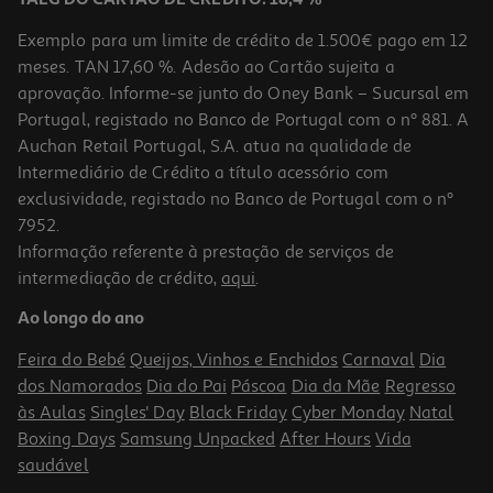
Exemplo para um limite de crédito de 1.500€ pago em 12
meses. TAN 17,60 %. Adesão ao Cartão sujeita a
aprovação. Informe-se junto do Oney Bank – Sucursal em
Portugal, registado no Banco de Portugal com o nº 881. A
Auchan Retail Portugal, S.A. atua na qualidade de
Intermediário de Crédito a título acessório com
-33%
exclusividade, registado no Banco de Portugal com o nº
7952.
Informação referente à prestação de serviços de
5.0
(2)
intermediação de crédito,
aqui
.
Condimento Azeite Gallo Virgem Extra Alecrim 250ml
Ao longo do ano
15.96 €/Lt
Price reduced from
to
5,99 €
Feira do Bebé
Queijos, Vinhos e Enchidos
Carnaval
Dia
3,99 €
dos Namorados
Dia do Pai
Páscoa
Dia da Mãe
Regresso
Promoção
às Aulas
Singles' Day
Black Friday
Cyber Monday
Natal
Boxing Days
Samsung Unpacked
After Hours
Vida
saudável