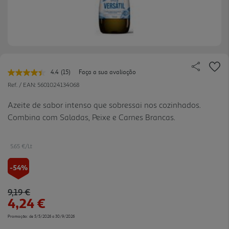
4.4
(15)
Faça a sua avaliação
Leu
15
Ref. / EAN:
5601024134068
avaliações.
Link
Azeite de sabor intenso que sobressai nos cozinhados.
para
Combina com Saladas, Peixe e Carnes Brancas.
a
mesma
página.
5.65 €/Lt
-54%
Price reduced from
to
9,19 €
4,24 €
Promoção:
de 5/5/2026 a 30/9/2026