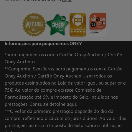
Aperitivo Lorenz Saltletts Brezel 150g
13.27 €/Kg
1,99 €
Informações para pagamentos ONEY
*para pagamentos com o Cartão Oney Auchan / Cartão
Oney Auchan+.
**Campanha Sem Juros para pagamentos com o Cartão
Oney Auchan / Cartão Oney Auchan+, em todos os
produtos assinalados na Loja de valor igual ou superior a
75€. Ao valor da compra acresce Comissão de
Formalização até 6% e Imposto do Selo, incluídos nas
prestações. Consulte detalhe
aqui
.
4.0
(3)
Sticks Vest Com Sal 200g
***O valor da primeira prestação depende do dia da
compra, refletindo o cálculo de juros diários. Ao valor das
9.95 €/Kg
prestações acresce o Imposto do Selo sobre a utilização
1,99 €