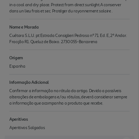
in a cool and dry place. Protect from direct sunlight.A conserver
dans un lieu frais et sec. Protéger du rayonnement solaire .
Nome e Morada
Cuétara S.L.U. pt:Estrada Consiglieri Pedroso nº 71. Ed. E, 2º Andar.
Fracção R1. Queluz de Baixo. 2730 055-Barcarena
Origem
Espanha
Informação Adicional
Confirmar a informação no rótulo do artigo. Devido a possíveis
alterações de embalagens e/ou rótulos, deverá considerar sempre
a informação que acompanha o produto que recebe.
Aperitivos
Aperitivos Salgados