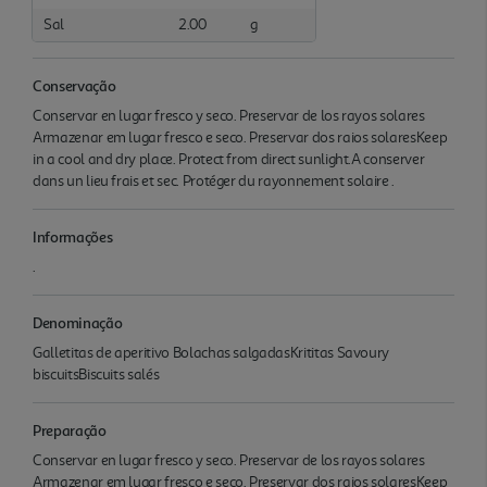
Sal
2.00
g
Conservação
Conservar en lugar fresco y seco. Preservar de los rayos solares
Armazenar em lugar fresco e seco. Preservar dos raios solaresKeep
in a cool and dry place. Protect from direct sunlight.A conserver
dans un lieu frais et sec. Protéger du rayonnement solaire .
Informações
.
Denominação
Galletitas de aperitivo Bolachas salgadasKrititas Savoury
biscuitsBiscuits salés
Preparação
Conservar en lugar fresco y seco. Preservar de los rayos solares
Armazenar em lugar fresco e seco. Preservar dos raios solaresKeep