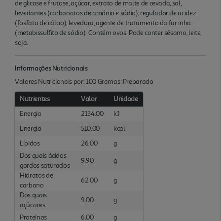
de glicose e frutose, açúcar, extrato de malte de cevada, sal,
levedantes (carbonatos de amónio e sódio), regulador de acidez
(fosfato de cálcio), levedura, agente de tratamento da far inha
(metabissulfito de sódio). Contém ovos. Pode conter sésamo, leite,
soja.
Informações Nutricionais
Valores Nutricionais por: 100 Gramas :Preparado
Nutrientes
Valor
Unidade
Energia
2134.00
kJ
Energia
510.00
kcal
Lípidos
26.00
g
Dos quais ácidos
9.90
g
gordos saturados
Hidratos de
62.00
g
carbono
Dos quais
9.00
g
açúcares
Proteínas
6.00
g