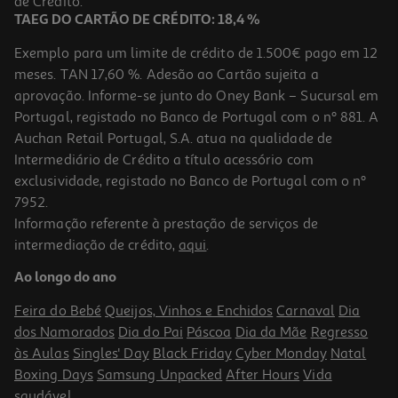
de Crédito.
TAEG DO CARTÃO DE CRÉDITO: 18,4 %
Exemplo para um limite de crédito de 1.500€ pago em 12
meses. TAN 17,60 %. Adesão ao Cartão sujeita a
aprovação. Informe-se junto do Oney Bank – Sucursal em
Portugal, registado no Banco de Portugal com o nº 881. A
Auchan Retail Portugal, S.A. atua na qualidade de
Intermediário de Crédito a título acessório com
exclusividade, registado no Banco de Portugal com o nº
7952.
Informação referente à prestação de serviços de
5.0
(2)
intermediação de crédito,
aqui
.
Aperitivo Lorenz Saltlets Sticks 150g
Ao longo do ano
13.27 €/Kg
Feira do Bebé
Queijos, Vinhos e Enchidos
Carnaval
Dia
1,99 €
dos Namorados
Dia do Pai
Páscoa
Dia da Mãe
Regresso
às Aulas
Singles' Day
Black Friday
Cyber Monday
Natal
Boxing Days
Samsung Unpacked
After Hours
Vida
saudável