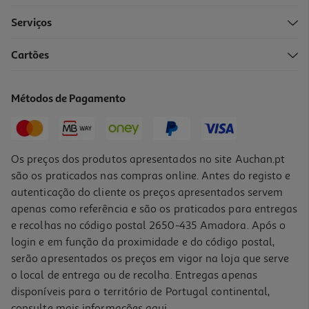
Serviços
4.7
(15)
Cartões
Bolachas Salgadas Auchan Redondas 350g
3.69 €/Kg
Métodos de Pagamento
1,29 €
Os preços dos produtos apresentados no site Auchan.pt
são os praticados nas compras online. Antes do registo e
autenticação do cliente os preços apresentados servem
apenas como referência e são os praticados para entregas
e recolhas no código postal 2650-435 Amadora. Após o
login e em função da proximidade e do código postal,
serão apresentados os preços em vigor na loja que serve
o local de entrega ou de recolha. Entregas apenas
disponíveis para o território de Portugal continental,
4.8
(4)
consulte mais informações
aqui
.