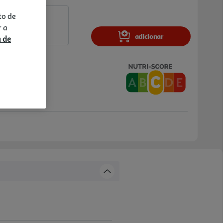
to de
r a
adicionar
a de