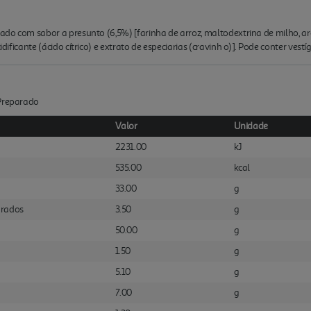
rado com sabor a presunto (6,5%) [farinha de arroz, maltodextrina de milho, a
cidificante (ácido cítrico) e extrato de especiarias (cravinh o)]. Pode conter v
:Preparado
Valor
Unidade
2231.00
kJ
535.00
kcal
33.00
g
urados
3.50
g
50.00
g
1.50
g
5.10
g
7.00
g