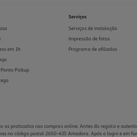
4.8
(12)
Serviços
asa
Serviços de instalação
e
Impressão de fotos
ess em 1h
Programa de afiliados
oja
Ponto Pickup
rega
o os praticados nas compras online. Antes do registo e autent
lhas no código postal 2650-435 Amadora. Após o login e em fu