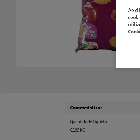
Ao cl
cooki
utili
Cook
Características
Quantidade Liquida
0.185 KG