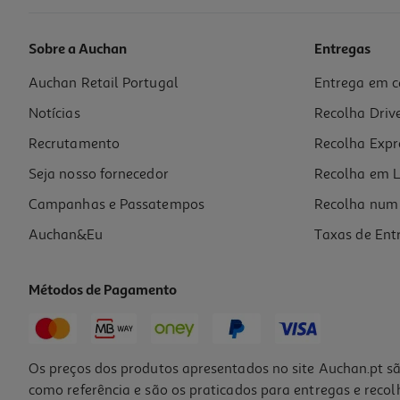
Sobre a Auchan
Entregas
Auchan Retail Portugal
Entrega em c
Batatas Auchan Fritas Onduladas Sabor Churrasco 185g
Notícias
Recolha Driv
7.51 €/Kg
Recrutamento
Recolha Expr
1,39 €
Seja nosso fornecedor
Recolha em L
Campanhas e Passatempos
Recolha num 
Auchan&Eu
Taxas de Ent
Métodos de Pagamento
Os preços dos produtos apresentados no site Auchan.pt sã
como referência e são os praticados para entregas e reco