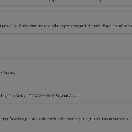
1.30
g
brigo da luz. Após abertura da embalagem consumir de preferência no próprio d
 Presunto
de Paço de Arcos, n.º 48A 2770129 Paço de Arcos
rtigo. Devido a possíveis alterações de embalagens e/ou rótulos, deverá cons