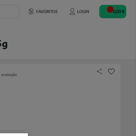
FAVORITOS
LOGIN
0,00 €
5g
 avaliação