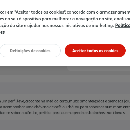
1,89 €
tradicionais.
icar em "Aceitar todos os cookies", concorda com o armazenamen
Notas de preparação
es no seu dispositivo para melhorar a navegação no site, analisa
zação do site e ajudar nas nossas iniciativas de marketing.
Polític
ies
Definições de cookies
Aceitar todos os cookies
m perfil leve, crocante na medida certa, muito amanteigadas e arenosas (cr
s para acompanhar uma chávena de café ou chá, ou para saborear num mom en
cidade e sabor autêntico, perfeita para quem aprecia as bolachas tradicionais.