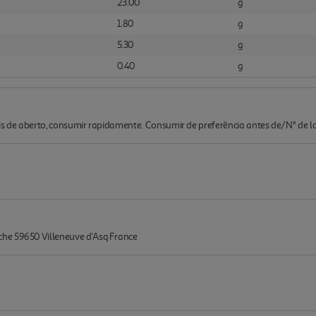
23.00
g
1.80
g
5.30
g
0.40
g
is de aberto, consumir rapidamente. Consumir de preferência antes de/N° de lo
he 59650 Villeneuve d'Asq France