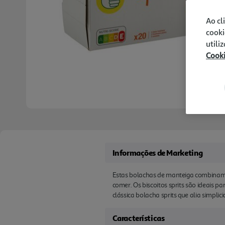
Ao cl
cooki
utili
Cook
Informações de Marketing
Estas bolachas de manteiga combinam u
comer. Os biscoitos sprits são ideai
clássica bolacha sprits que alia simpli
Características