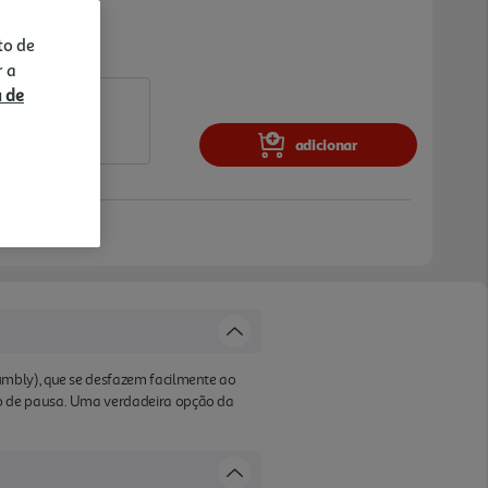
to de
r a
a de
adicionar
umbly), que se desfazem facilmente ao
to de pausa. Uma verdadeira opção da