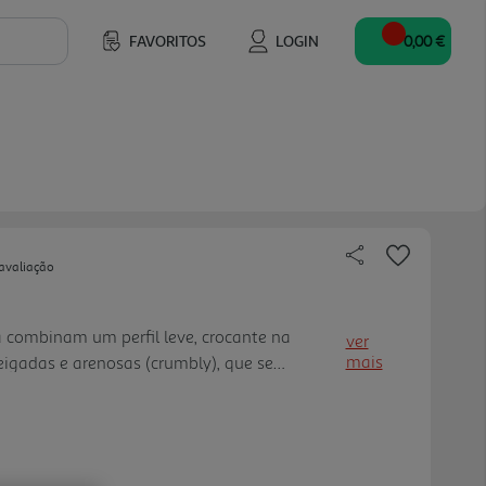
FAVORITOS
LOGIN
0,00 €
avaliação
 combinam um perfil leve, crocante na
ver
mais
igadas e arenosas (crumbly), que se
r. Os biscoitos sprits são ideais para
e café ou chá, ou para saborear num mom
ra opção da clássica bolacha sprits que alia
ico, perfeita para quem aprecia as bolachas