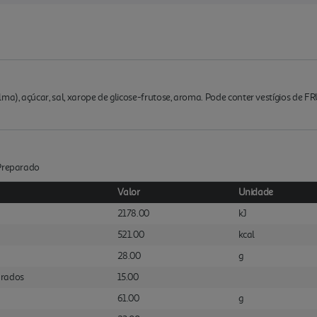
lma), açúcar, sal, xarope de glicose-frutose, aroma. Pode conter vestígios de
:Preparado
Valor
Unidade
2178.00
kJ
521.00
kcal
28.00
g
urados
15.00
61.00
g