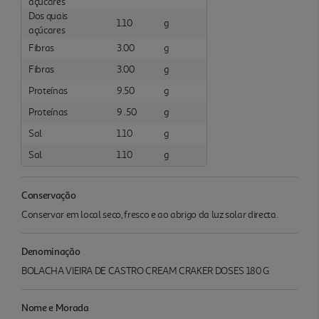
açúcares
Dos quais
1.10
g
açúcares
Fibras
3.00
g
Fibras
3.00
g
Proteínas
9.50
g
Proteínas
9 .50
g
Sal
1.10
g
Sal
1.10
g
Conservação
Conservar em local seco, fresco e ao abrigo da luz solar directa.
Denominação
BOLACHA VIEIRA DE CASTRO CREAM CRAKER DOSES 180 G
Nome e Morada