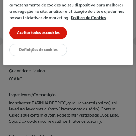
armazenamento de cookies no seu dispositivo para melhorar
a navegação no site, analisar a utilização do site e ajudar nas
nossas iniciativas de marketing.
Política de Cookies
Aceitar todos os cookies
Definições de cookies
Características
Quantidade Liquida
0.18 KG
Ingredientes/Composição
Ingredientes: FARINHA DE TRIGO, gordura vegetal (palma), sal,
levedura, levedante químico ( bicarbonato de sódio). Contém
Cereais que contêm glúten. Pode conter vestígios de Ovos, Leite,
Soja, Dióxido de enxofre e sulfitos, Frutos de casca rija.