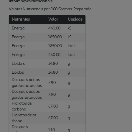
Informações Nutricionais
Valores Nutricionais por: 100 Gramas :Preparado
Nutrientes
Valor
Unidade
Energia
440.00
kJ
Energia
1850.00
kJ
Energia
1850.00
kcal
Energia
440.00
kcal
Lípido s
14.80
g
Lípidos
14.80
g
Dos quais ácidos
7.90
g
gordos saturados
Dos quais ácidos
7.90
g
gordos saturados
Hidratos de
67.00
g
carbono
Hidratos de ca
67.00
g
rbono
Dos quais
1.10
g