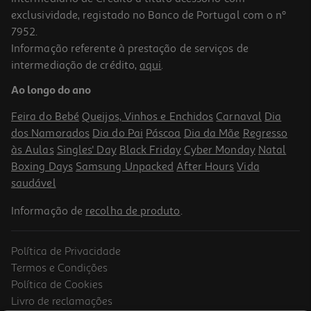
exclusividade, registado no Banco de Portugal com o nº
7952.
Informação referente à prestação de serviços de
5.0
(2)
intermediação de crédito,
aqui
.
Bolacha Pavesi Sfoglie Milho 150 G
Ao longo do ano
23.27 €/Kg
Feira do Bebé
Queijos, Vinhos e Enchidos
Carnaval
Dia
3,49 €
dos Namorados
Dia do Pai
Páscoa
Dia da Mãe
Regresso
às Aulas
Singles' Day
Black Friday
Cyber Monday
Natal
Boxing Days
Samsung Unpacked
After Hours
Vida
saudável
Informação de
recolha de produto
.
Política de Privacidade
Termos e Condições
Política de Cookies
Livro de reclamações