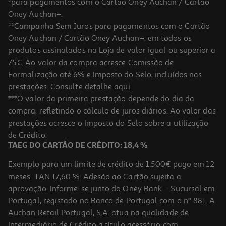
*para pagamentos com o Cartão Oney Auchan / Cartão
Oney Auchan+.
**Campanha Sem Juros para pagamentos com o Cartão
Oney Auchan / Cartão Oney Auchan+, em todos os
produtos assinalados na Loja de valor igual ou superior a
75€. Ao valor da compra acresce Comissão de
Formalização até 6% e Imposto do Selo, incluídos nas
prestações. Consulte detalhe
aqui
.
5.0
(5)
Cream Cracker Vieira Sesamo Saquetas 186g
***O valor da primeira prestação depende do dia da
compra, refletindo o cálculo de juros diários. Ao valor das
8.01 €/Kg
prestações acresce o Imposto do Selo sobre a utilização
1,49 €
de Crédito.
TAEG DO CARTÃO DE CRÉDITO: 18,4 %
Exemplo para um limite de crédito de 1.500€ pago em 12
meses. TAN 17,60 %. Adesão ao Cartão sujeita a
aprovação. Informe-se junto do Oney Bank – Sucursal em
Portugal, registado no Banco de Portugal com o nº 881. A
Auchan Retail Portugal, S.A. atua na qualidade de
Intermediário de Crédito a título acessório com