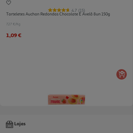
4.7
(15)
Tarteletes Auchan Redondas Chocolate E Avelã 8un 150g
7.27 €/Kg
1,09 €
4.3
(12)
Tarteletes Auchan De Morango 8un 150g
Lojas
7.27 €/Kg