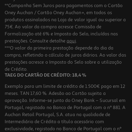
**Campanha Sem Juros para pagamentos com o Cartão
Oney Auchan / Cartão Oney Auchan+, em todos os
produtos assinalados na Loja de valor igual ou superior a
75€. Ao valor da compra acresce Comissão de
Formalização até 6% e Imposto do Selo, incluídos nas
prestações. Consulte detalhe
aqui
.
4.0
(20)
Tartelettes Polegar Redondas Morango 200g
***O valor da primeira prestação depende do dia da
compra, refletindo o cálculo de juros diários. Ao valor das
7.05 €/Kg
prestações acresce o Imposto do Selo sobre a utilização
1,41 €
de Crédito.
TAEG DO CARTÃO DE CRÉDITO: 18,4 %
Exemplo para um limite de crédito de 1.500€ pago em 12
meses. TAN 17,60 %. Adesão ao Cartão sujeita a
aprovação. Informe-se junto do Oney Bank – Sucursal em
Portugal, registado no Banco de Portugal com o nº 881. A
Auchan Retail Portugal, S.A. atua na qualidade de
Intermediário de Crédito a título acessório com
exclusividade, registado no Banco de Portugal com o nº