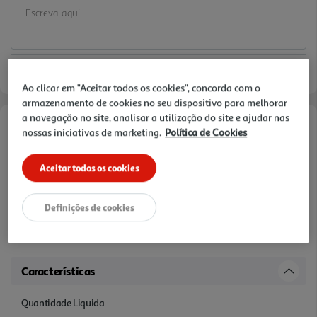
Ao clicar em "Aceitar todos os cookies", concorda com o
armazenamento de cookies no seu dispositivo para melhorar
a navegação no site, analisar a utilização do site e ajudar nas
nossas iniciativas de marketing.
Política de Cookies
Informações de Marketing
As tarteletes de framboesa Auchan apresentam uma base
Aceitar todos os cookies
crocante e amanteigada coberta com um generoso recheio de
framboesa, que oferece um sabor frutado e ligeiramente ácido. O
Definições de cookies
contraste entre a textura da bolacha e a intensidade da fruta torna
estas tarte letes perfeitas para acompanhar café, chá ou servir
como sobremesa leve e deliciosa.
Características
Quantidade Liquida