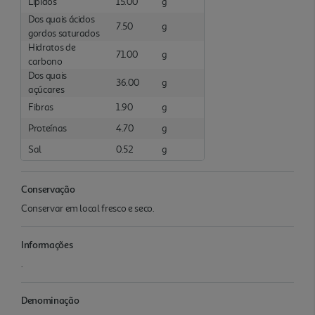
Lípidos
15.00
g
Dos quais ácidos
7.50
g
gordos saturados
Hidratos de
71.00
g
carbono
Dos quais
36.00
g
açúcares
Fibras
1.90
g
Proteínas
4.70
g
Sal
0.52
g
Conservação
Conservar em local fresco e seco.
Informações
.
Denominação