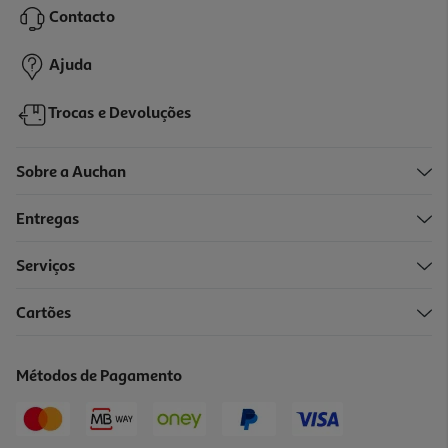
Contacto
1,09 €
Ajuda
Trocas e Devoluções
Sobre a Auchan
Entregas
Serviços
4.4
(5)
Cartões
Tartelettes Auchan Quadradas Morango 127g
15.67 €/Kg
Métodos de Pagamento
1,99 €