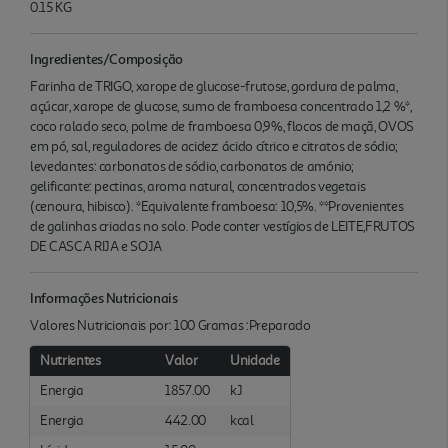
0.15 KG
Ingredientes/Composição
Farinha de TRIGO, xarope de glucose-frutose, gordura de palma,
açúcar, xarope de glucose, sumo de framboesa concentrado 1,2 %*,
coco ralado seco, polme de framboesa 0,9%, flocos de maçã, OVOS
em pó, sal, reguladores de acidez: ácido cítrico e citratos de sódio;
levedantes: carbonatos de sódio, carbonatos de amónio;
gelificante: pectinas, aroma natural, concentrados vegetais
(cenoura, hibisco). *Equivalente framboesa: 10,5%. **Provenientes
de galinhas criadas no solo. Pode conter vestígios de LEITE,FRUTOS
DE CASCA RIJA e SOJA
Informações Nutricionais
Valores Nutricionais por: 100 Gramas :Preparado
Nutrientes
Valor
Unidade
Energia
1857.00
kJ
Energia
442.00
kcal