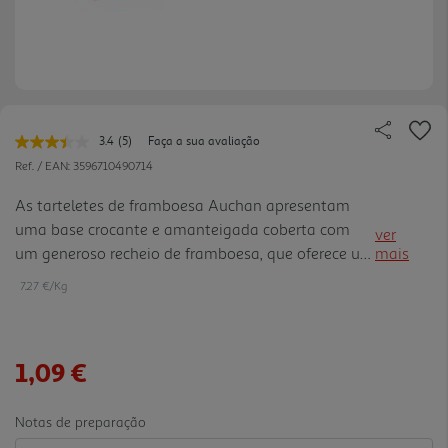
3.4
(5)
Faça a sua avaliação
Leu
5
Ref. / EAN:
3596710490714
avaliações.
Link
As tarteletes de framboesa Auchan apresentam
para
uma base crocante e amanteigada coberta com
a
ver
mesma
um generoso recheio de framboesa, que oferece um
mais
página.
sabor frutado e ligeiramente ácido. O contraste
7.27 €/Kg
entre a textura da bolacha e a intensidade da fruta
torna estas tarte letes perfeitas para acompanhar
café, chá ou servir como sobremesa leve e deliciosa.
1,09 €
Notas de preparação