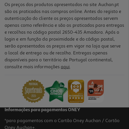
Os preços dos produtos apresentados no site Auchan.pt
são os praticados nas compras online. Antes do registo e
autenticação do cliente os preços apresentados servem
apenas como referência e são os praticados para entregas
e recolhas no código postal 2650-435 Amadora. Após o
login e em função da proximidade e do código postal,
serão apresentados os preços em vigor na loja que serve
o local de entrega ou de recolha. Entregas apenas
disponíveis para o território de Portugal continental,
3.3
(4)
consulte mais informações
aqui
.
Tartelettes Auchan Quadradas Chocolate E Avelã 127g
15.67 €/Kg
1,99 €
Informações para pagamentos ONEY
*para pagamentos com o Cartão Oney Auchan / Cartão
Oney Auchan+.