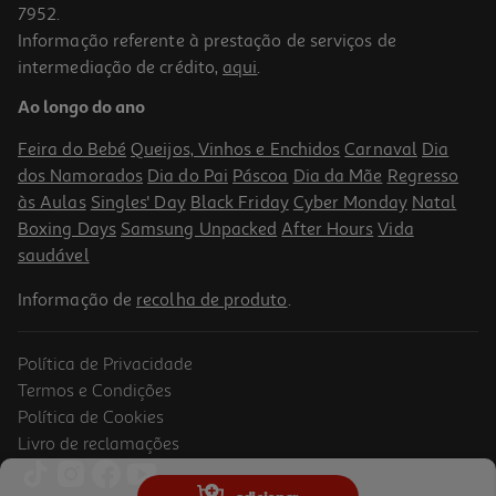
7952.
Informação referente à prestação de serviços de
4.6
(5)
intermediação de crédito,
aqui
.
Tarteletes Mcvitie's Chocolate Recheio Leite 100 G
Ao longo do ano
10 €/Kg
Feira do Bebé
Queijos, Vinhos e Enchidos
Carnaval
Dia
1,00 €
dos Namorados
Dia do Pai
Páscoa
Dia da Mãe
Regresso
às Aulas
Singles' Day
Black Friday
Cyber Monday
Natal
Boxing Days
Samsung Unpacked
After Hours
Vida
saudável
Informação de
recolha de produto
.
Política de Privacidade
Termos e Condições
Política de Cookies
Livro de reclamações