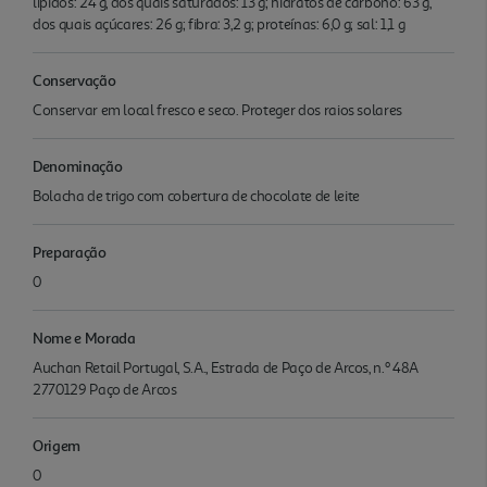
lípidos: 24 g, dos quais saturados: 13 g; hidratos de carbono: 63 g,
dos quais açúcares: 26 g; fibra: 3,2 g; proteínas: 6,0 g; sal: 1,1 g
Conservação
Conservar em local fresco e seco. Proteger dos raios solares
Denominação
Bolacha de trigo com cobertura de chocolate de leite
Preparação
0
Nome e Morada
Auchan Retail Portugal, S.A., Estrada de Paço de Arcos, n.º 48A
2770129 Paço de Arcos
Origem
0