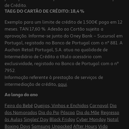
de Crédito.
TAEG DO CARTÃO DE CRÉDITO: 18,4 %
Exemplo para um limite de crédito de 1.500€ pago em 12
meses. TAN 17,60 %. Adesão ao Cartão sujeita a
aprovação. Informe-se junto do Oney Bank – Sucursal em
Portugal, registado no Banco de Portugal com o nº 881. A
Auchan Retail Portugal, S.A. atua na qualidade de
Intermediário de Crédito a título acessório com
exclusividade, registado no Banco de Portugal com o nº
7952.
Informação referente à prestação de serviços de
intermediação de crédito,
aqui
.
Ao longo do ano
Feira do Bebé
Queijos, Vinhos e Enchidos
Carnaval
Dia
dos Namorados
Dia do Pai
Páscoa
Dia da Mãe
Regresso
às Aulas
Singles' Day
Black Friday
Cyber Monday
Natal
Boxing Days
Samsung Unpacked
After Hours
Vida