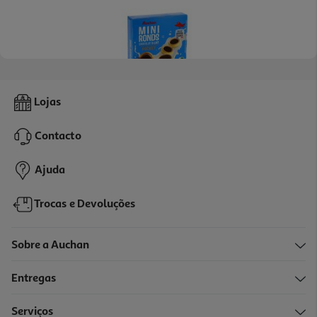
4.8
(13)
Mini Tartelettes Auchan Com Recheio De Leite E Cobertura De
Lojas
Chocolate 6un X6saq 225g
10.62 €/Kg
Contacto
2,39 €
Ajuda
Trocas e Devoluções
Sobre a Auchan
Entregas
Serviços