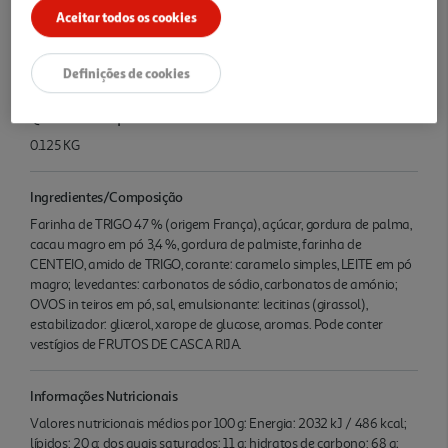
bisc oitos, mantêm toda a frescura e praticidade, sendo perfeitas
Aceitar todos os cookies
para levar para a escola ou saborear a qualquer hora.
Características
Definições de cookies
Quantidade Liquida
0.125 KG
Ingredientes/Composição
Farinha de TRIGO 47 % (origem França), açúcar, gordura de palma,
cacau magro em pó 3,4 %, gordura de palmiste, farinha de
CENTEIO, amido de TRIGO, corante: caramelo simples, LEITE em pó
magro; levedantes: carbonatos de sódio, carbonatos de amónio;
OVOS in teiros em pó, sal, emulsionante: lecitinas (girassol),
estabilizador: glicerol, xarope de glucose, aromas. Pode conter
vestígios de FRUTOS DE CASCA RIJA.
Informações Nutricionais
Valores nutricionais médios por 100 g: Energia: 2032 kJ / 486 kcal;
lípidos: 20 g; dos quais saturados: 11 g; hidratos de carbono: 68 g;