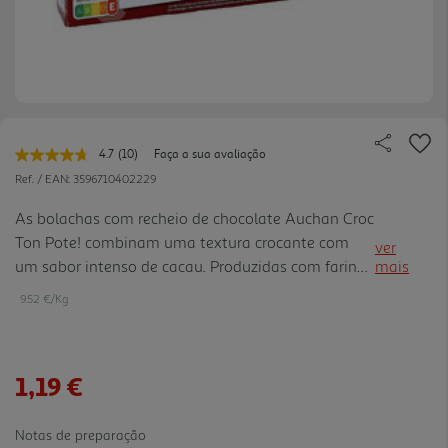
4.7
(10)
Faça a sua avaliação
Leu
10
Ref. / EAN:
3596710402229
avaliações.
Link
As bolachas com recheio de chocolate Auchan Croc
para
Ton Pote! combinam uma textura crocante com
a
ver
mesma
um sabor intenso de cacau. Produzidas com farinha
mais
página.
de trigo de origem francesa, são ideais para um
9.52 €/Kg
lanche saboroso e divertido. Embaladas em 5
saquetas com 2 bisc oitos, mantêm toda a frescura
e praticidade, sendo perfeitas para levar para a
1,19 €
escola ou saborear a qualquer hora.
Notas de preparação