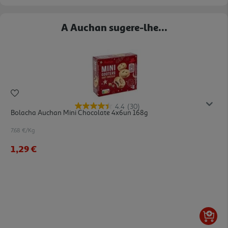
A Auchan sugere-lhe...
4.4
(30)
Bolacha Auchan Mini Chocolate 4x6un 168g
7.68 €/Kg
1,29 €