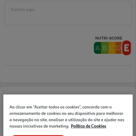
Informações de Marketing
Ao clicar em "Aceitar todos os cookies", concorda com o
armazenamento de cookies no seu dispositivo para melhorar
As bolachas com recheio de chocolate Auchan Croc Ton Pote!
a navegação no site, analisar a utilização do site e ajudar nas
combinam uma textura crocante com um sabor intenso de cacau.
nossas iniciativas de marketing.
Política de Cookies
Produzidas com farinha de trigo de origem francesa, são ideais para
um lanche saboroso e divertido. Embaladas em 5 saquetas com 2