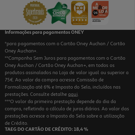
34.23 €/Kg
0,89 €
Informações para pagamentos ONEY
*para pagamentos com o Cartão Oney Auchan / Cartão
Oney Auchan+.
**Campanha Sem Juros para pagamentos com o Cartão
Oney Auchan / Cartão Oney Auchan+, em todos os
produtos assinalados na Loja de valor igual ou superior a
75€. Ao valor da compra acresce Comissão de
Formalização até 6% e Imposto do Selo, incluídos nas
prestações. Consulte detalhe
aqui
.
4.8
(5)
Bolacha Recheada Gullon Dibus Magic 154 G
***O valor da primeira prestação depende do dia da
compra, refletindo o cálculo de juros diários. Ao valor das
11.62 €/Kg
prestações acresce o Imposto do Selo sobre a utilização
1,79 €
de Crédito.
TAEG DO CARTÃO DE CRÉDITO: 18,4 %