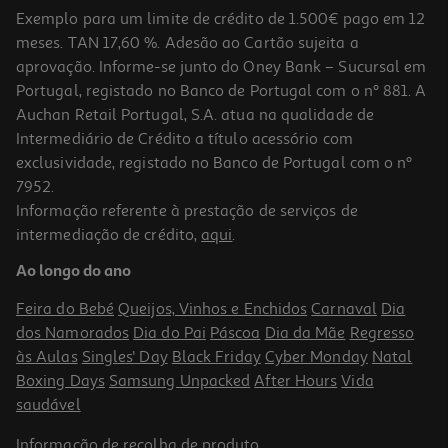
Exemplo para um limite de crédito de 1.500€ pago em 12
meses. TAN 17,60 %. Adesão ao Cartão sujeita a
aprovação. Informe-se junto do Oney Bank – Sucursal em
Portugal, registado no Banco de Portugal com o nº 881. A
Auchan Retail Portugal, S.A. atua na qualidade de
Intermediário de Crédito a título acessório com
-17%
exclusividade, registado no Banco de Portugal com o nº
7952.
Informação referente à prestação de serviços de
4.9
(9)
intermediação de crédito,
aqui
.
Bolacha Kinder Cards 128g
Ao longo do ano
19.45 €/Kg
Price reduced from
to
2,99 €
Feira do Bebé
Queijos, Vinhos e Enchidos
Carnaval
Dia
2,49 €
dos Namorados
Dia do Pai
Páscoa
Dia da Mãe
Regresso
Promoção
às Aulas
Singles' Day
Black Friday
Cyber Monday
Natal
Boxing Days
Samsung Unpacked
After Hours
Vida
saudável
Informação de
recolha de produto
.