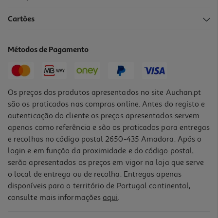
4.4
(10)
Cartões
Bolacha Cuétara Tosta Rica Choco Guay 168g
10.06 €/Kg
Métodos de Pagamento
1,69 €
Os preços dos produtos apresentados no site Auchan.pt
são os praticados nas compras online. Antes do registo e
autenticação do cliente os preços apresentados servem
apenas como referência e são os praticados para entregas
e recolhas no código postal 2650-435 Amadora. Após o
login e em função da proximidade e do código postal,
serão apresentados os preços em vigor na loja que serve
o local de entrega ou de recolha. Entregas apenas
disponíveis para o território de Portugal continental,
5.0
(3)
consulte mais informações
aqui
.
Bolacha Kinder Cards 26 G