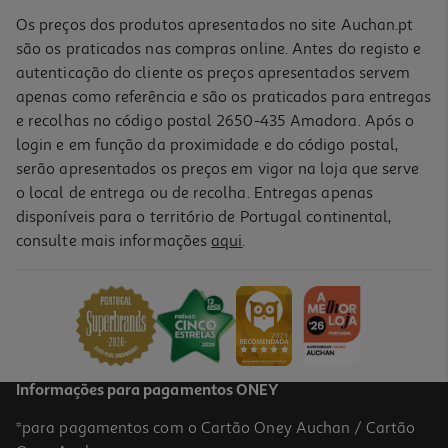
Os preços dos produtos apresentados no site Auchan.pt
são os praticados nas compras online. Antes do registo e
autenticação do cliente os preços apresentados servem
apenas como referência e são os praticados para entregas
e recolhas no código postal 2650-435 Amadora. Após o
login e em função da proximidade e do código postal,
serão apresentados os preços em vigor na loja que serve
o local de entrega ou de recolha. Entregas apenas
disponíveis para o território de Portugal continental,
4.7
(3)
consulte mais informações
aqui
.
Biscoitos Auchan Areados Manteiga Recheado Framboesa 100g
24.9 €/Kg
2,49 €
Informações para pagamentos ONEY
*para pagamentos com o Cartão Oney Auchan / Cartão