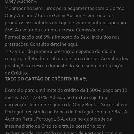
Oney Auchan+.
**Campanha Sem Juros para pagamentos com o Cartão
Oney Auchan / Cartão Oney Auchan+, em todos os
produtos assinalados na Loja de valor igual ou superior a
75€. Ao valor da compra acresce Comissão de
Formalização até 6% e Imposto do Selo, incluídos nas
prestações. Consulte detalhe
aqui
.
4.0
(10)
Bolachas Auchan Nuts&break Com Avelã 7 Un 105g
***O valor da primeira prestação depende do dia da
compra, refletindo o cálculo de juros diários. Ao valor das
18.95 €/Kg
prestações acresce o Imposto do Selo sobre a utilização
1,99 €
de Crédito.
TAEG DO CARTÃO DE CRÉDITO: 18,4 %
Exemplo para um limite de crédito de 1.500€ pago em 12
meses. TAN 17,60 %. Adesão ao Cartão sujeita a
aprovação. Informe-se junto do Oney Bank – Sucursal em
Portugal, registado no Banco de Portugal com o nº 881. A
Auchan Retail Portugal, S.A. atua na qualidade de
Intermediário de Crédito a título acessório com
exclusividade, registado no Banco de Portugal com o nº