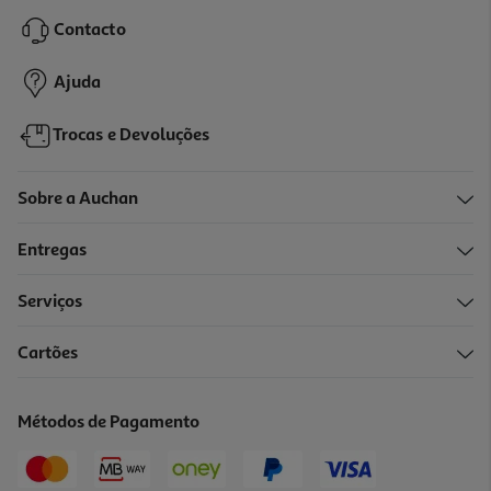
5.83 €/Kg
Contacto
1,75 €
Ajuda
Trocas e Devoluções
Sobre a Auchan
Entregas
Serviços
4.7
(3)
Cartões
Biscoitos Auchan Areados Manteiga Recheio Maçã 100g
24.9 €/Kg
Métodos de Pagamento
2,49 €