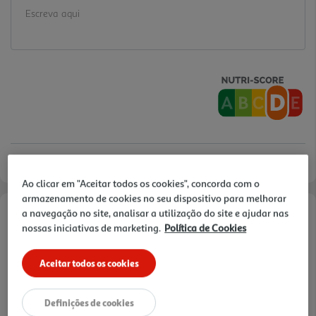
Ao clicar em "Aceitar todos os cookies", concorda com o
armazenamento de cookies no seu dispositivo para melhorar
a navegação no site, analisar a utilização do site e ajudar nas
Informações de Marketing
nossas iniciativas de marketing.
Política de Cookies
Os biscoitos areados Auchan combinam uma textura leve e
Aceitar todos os cookies
amanteigada com um cremoso recheio de cacau e avelãs, criando
um equilíbrio perfeito entre doçura e intensidade. Ideais para
acompanhar café, chá ou saborear como sobremesa, estas
Definições de cookies
bolachas com rechei o oferecem uma experiência deliciosa que alia