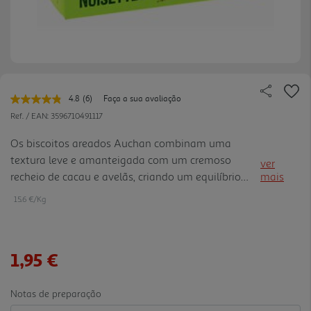
4.8
(6)
Faça a sua avaliação
Leu
6
Ref. / EAN:
3596710491117
avaliações.
Link
Os biscoitos areados Auchan combinam uma
para
textura leve e amanteigada com um cremoso
a
ver
mesma
recheio de cacau e avelãs, criando um equilíbrio
mais
página.
perfeito entre doçura e intensidade. Ideais para
15.6 €/Kg
acompanhar café, chá ou saborear como
sobremesa, estas bolachas com rechei o oferecem
uma experiência deliciosa que alia crocância e
1,95 €
suavidade em cada dentada.
Notas de preparação