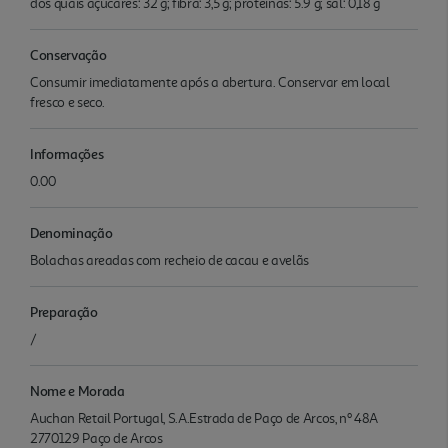
dos quais açúcares: 32 g; fibra: 3,5 g; proteínas: 5.9 g; sal: 0,18 g
Conservação
Consumir imediatamente após a abertura. Conservar em local
fresco e seco.
Informações
0.00
Denominação
Bolachas areadas com recheio de cacau e avelãs
Preparação
/
Nome e Morada
Auchan Retail Portugal, S.A.Estrada de Paço de Arcos, nº 48A
2770129 Paço de Arcos