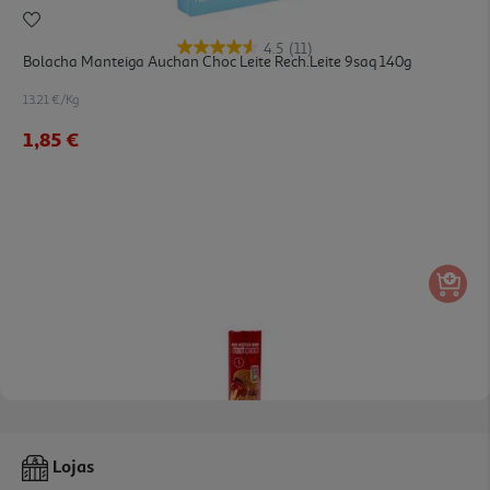
4.5
(11)
Bolacha Manteiga Auchan Choc Leite Rech.leite 9saq 140g
13.21 €/Kg
1,85 €
4.4
(11)
Bolachas Recheadas Auchan Duplo Chocolate 300g
Lojas