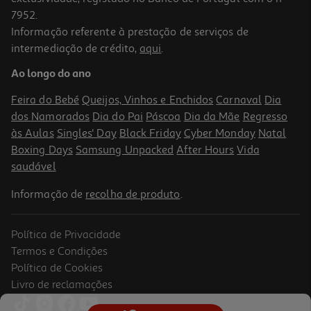
7952.
Informação referente à prestação de serviços de
3.0
(3)
intermediação de crédito,
aqui
.
Bolacha Recheada Auchan Chocolate 10 Saq 295g
Ao longo do ano
11.32 €/Kg
Feira do Bebé
Queijos, Vinhos e Enchidos
Carnaval
Dia
3,34 €
dos Namorados
Dia do Pai
Páscoa
Dia da Mãe
Regresso
às Aulas
Singles' Day
Black Friday
Cyber Monday
Natal
Boxing Days
Samsung Unpacked
After Hours
Vida
saudável
Informação de
recolha de produto
.
Política de Privacidade
Termos e Condições
Política de Cookies
Livro de reclamações
4.3
(22)
Bolacha Auchan Recheada Genovesa Framboesa Chocolate 150g