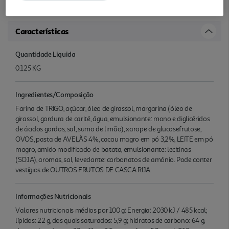
crocância e suavidade em cada dentada.
Características
Quantidade Liquida
0.125 KG
Ingredientes/Composição
Farina de TRIGO, açúcar, óleo de girassol, margarina (óleo de
girassol, gordura de carité, água, emulsionante: mono e diglicéridos
de ácidos gordos, sal, sumo de limão), xarope de glucosefrutose,
OVOS, pasta de AVELÃS 4%, cacau magro em pó 3,2%, LEITE em pó
magro, amido modificado de batata, emulsionante: lecitinas
(SOJA), aromas, sal, levedante: carbonatos de amónio. Pode conter
vestígios de OUTROS FRUTOS DE CASCA RIJA.
Informações Nutricionais
Valores nutricionais médios por 100 g: Energia: 2030 kJ / 485 kcal;
lípidos: 22 g, dos quais saturados: 5,9 g; hidratos de carbono: 64 g,