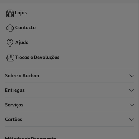
4.3
(22)
Bolacha Auchan Recheada Genovesa Framboesa Chocolate 150g
Lojas
9.67 €/Kg
Contacto
1,45 €
Ajuda
Trocas e Devoluções
Sobre a Auchan
Entregas
Serviços
4.4
(11)
Cartões
Bolachas Recheadas Auchan Chocolate 300 G
5.83 €/Kg