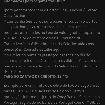
Informações para pagamentos ONEY
*para pagamentos com o Cartão Oney Auchan / Cartão
Oney Auchan+.
**Campanha Sem Juros para pagamentos com o Cartão
Oney Auchan / Cartão Oney Auchan+, em todos os
produtos assinalados na Loja de valor igual ou superior a
75€. Ao valor da compra acresce Comissão de
Formalização até 6% e Imposto do Selo, incluídos nas
prestações. Consulte detalhe
aqui
.
4.5
(11)
Bolacha Manteiga Auchan Choc Leite Rech.leite 9saq 140g
***O valor da primeira prestação depende do dia da
compra, refletindo o cálculo de juros diários. Ao valor das
13.21 €/Kg
prestações acresce o Imposto do Selo sobre a utilização
1,85 €
de Crédito.
TAEG DO CARTÃO DE CRÉDITO: 18,4 %
Exemplo para um limite de crédito de 1.500€ pago em 12
meses. TAN 17,60 %. Adesão ao Cartão sujeita a
aprovação. Informe-se junto do Oney Bank – Sucursal em
Portugal, registado no Banco de Portugal com o nº 881. A