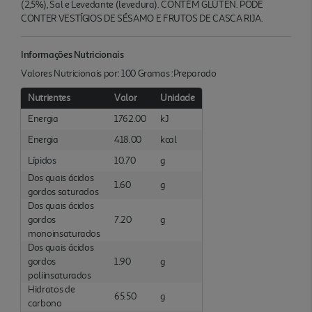
(2,5%), Sal e Levedante (levedura). CONTÉM GLÚTEN. PODE
CONTER VESTÍGIOS DE SÉSAMO E FRUTOS DE CASCA RIJA.
Informações Nutricionais
Valores Nutricionais por: 100 Gramas :Preparado
Nutrientes
Valor
Unidade
Energia
1762.00
kJ
Energia
418.00
kcal
Lípidos
10.70
g
Dos quais ácidos
1.60
g
gordos saturados
Dos quais ácidos
gordos
7.20
g
monoinsaturados
Dos quais ácidos
gordos
1.90
g
poliinsaturados
Hidratos de
65.50
g
carbono