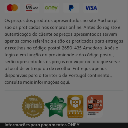
0,59 €
Os preços dos produtos apresentados no site Auchan.pt
são os praticados nas compras online. Antes do registo e
autenticação do cliente os preços apresentados servem
apenas como referência e são os praticados para entregas
e recolhas no código postal 2650-435 Amadora. Após o
login e em função da proximidade e do código postal,
serão apresentados os preços em vigor na loja que serve
o local de entrega ou de recolha. Entregas apenas
disponíveis para o território de Portugal continental,
2.5
(2)
consulte mais informações
aqui
.
Bolachas Salutem Marinhas Linhaça 200g
11.95 €/Kg
2,39 €
Informações para pagamentos ONEY