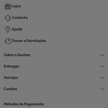
4.8
(4)
Mini Marinheiras Nacional Chia 50g
Lojas
12.8 €/Kg
Price reduced from
to
0,84 €
Contacto
0,64 €
Promoção
Ajuda
Trocas e Devoluções
Sobre a Auchan
Entregas
Serviços
5.0
(1)
Cartões
Bolachas Salutem Mini Marinhas Chia 50 G
11.8 €/Kg
Métodos de Pagamento