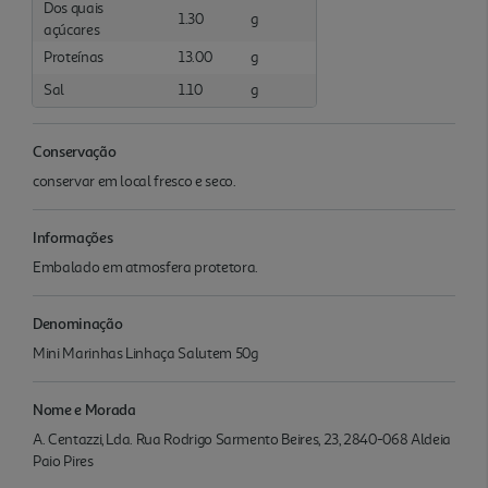
Dos quais
1.30
g
açúcares
Proteínas
13.00
g
Sal
1.10
g
Conservação
conservar em local fresco e seco.
Informações
Embalado em atmosfera protetora.
Denominação
Mini Marinhas Linhaça Salutem 50g
Nome e Morada
A. Centazzi, Lda. Rua Rodrigo Sarmento Beires, 23, 2840-068 Aldeia
Paio Pires