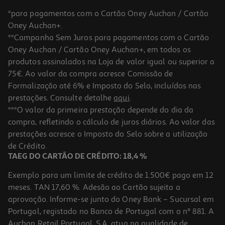
*para pagamentos com o Cartão Oney Auchan / Cartão
Oney Auchan+.
**Campanha Sem Juros para pagamentos com o Cartão
Oney Auchan / Cartão Oney Auchan+, em todos os
produtos assinalados na Loja de valor igual ou superior a
75€. Ao valor da compra acresce Comissão de
Formalização até 6% e Imposto do Selo, incluídos nas
prestações. Consulte detalhe
aqui
.
4.7
(3)
Bolachas Salutem Marinhas Chia 200g
***O valor da primeira prestação depende do dia da
compra, refletindo o cálculo de juros diários. Ao valor das
11.95 €/Kg
prestações acresce o Imposto do Selo sobre a utilização
2,39 €
de Crédito.
TAEG DO CARTÃO DE CRÉDITO: 18,4 %
Exemplo para um limite de crédito de 1.500€ pago em 12
meses. TAN 17,60 %. Adesão ao Cartão sujeita a
aprovação. Informe-se junto do Oney Bank – Sucursal em
Portugal, registado no Banco de Portugal com o nº 881. A
Auchan Retail Portugal, S.A. atua na qualidade de