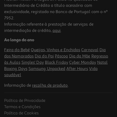
Intermediário de Crédito a título acessório com
exclusividade, registado no Banco de Portugal com o nº
7952.
Informação referente à prestação de serviços de
3.5
(2)
intermediação de crédito,
aqui
.
Bolachas Salutem Marinhas Naturais 200g
Ao longo do ano
11.95 €/Kg
Feira do Bebé
Queijos, Vinhos e Enchidos
Carnaval
Dia
2,39 €
dos Namorados
Dia do Pai
Páscoa
Dia da Mãe
Regresso
às Aulas
Singles' Day
Black Friday
Cyber Monday
Natal
Boxing Days
Samsung Unpacked
After Hours
Vida
saudável
Informação de
recolha de produto
.
Política de Privacidade
Termos e Condições
Política de Cookies