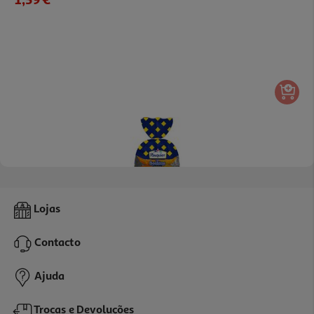
5.0
(5)
Bolito Pasquier Brioche 8un
Lojas
0.31 €/un
Contacto
2,49 €
Ajuda
Trocas e Devoluções