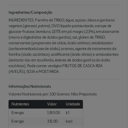
Ingredientes/Composição
INGREDIENTES: Farinha de TRIGO, água, açúcar, óleos e gorduras
vegetais (girassol, palma), OVO líquido pasteurizado, xarope de
glucose-frutose, levedura, LEITE em pó magro (2,5%), emulsionante
(mono e diglicéridos de ácidos gordos), sal, glúten de TRIGO,
conservantes (propionato de cálcio, ácido sórbico), estabilizador
(carboximetilcelulose de sódio), aromas, agente de tratamento da
farinha (ácido ascórbico), acidificante (ácido cítrico) e antioxidantes
(extracto rico em tocoferóis, ésteres de ácidos gord os do ácido
ascórbico). Pode conter vestígios FRUTOS DE CASCA RIJA
(AVELÃS), SOJA e MOSTARDA.
Informações Nutricionais
Valores Nutricionais por: 100 Gramas :Não Preparado
Nutrientes
Valor
Unidade
Energia
1393.00
kJ
Energia
331.00
kcal