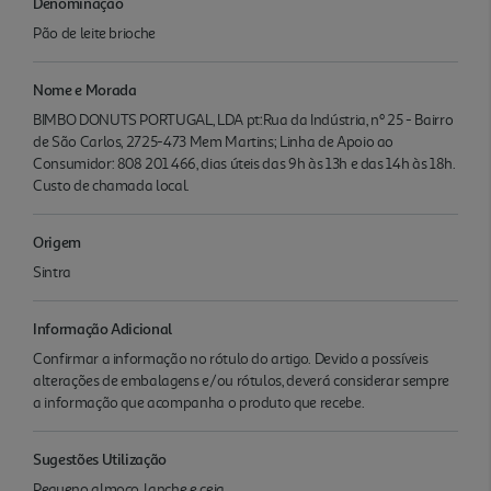
Denominação
Pão de leite brioche
Nome e Morada
BIMBO DONUTS PORTUGAL, LDA pt:Rua da Indústria, nº 25 - Bairro
de São Carlos, 2725-473 Mem Martins; Linha de Apoio ao
Consumidor: 808 201 466, dias úteis das 9h às 13h e das 14h às 18h.
Custo de chamada local.
Origem
Sintra
Informação Adicional
Confirmar a informação no rótulo do artigo. Devido a possíveis
alterações de embalagens e/ou rótulos, deverá considerar sempre
a informação que acompanha o produto que recebe.
Sugestões Utilização
Pequeno almoço, lanche e ceia