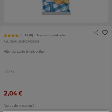
4.1
(8)
Faça a sua avaliação
Leu
8
Ref. / EAN:
5601027006508
avaliações.
Link
Pão de Leite Bimbo 8un
para
a
mesma
página.
0.26 €/un
2,04 €
Notas de preparação