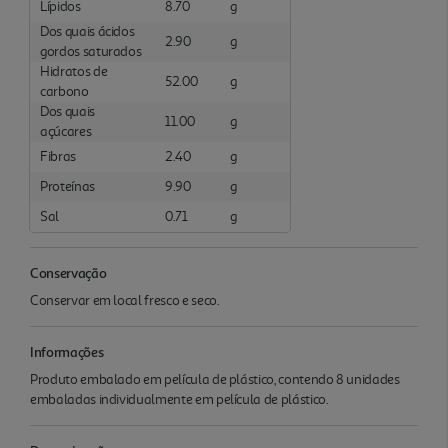
Lípidos
8.70
g
Dos quais ácidos
2.90
g
gordos saturados
Hidratos de
52.00
g
carbono
Dos quais
11.00
g
açúcares
Fibras
2.40
g
Proteínas
9.90
g
Sal
0.71
g
Conservação
Conservar em local fresco e seco.
Informações
Produto embalado em película de plástico, contendo 8 unidades
embaladas individualmente em película de plástico.