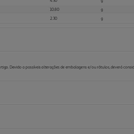
4.50
g
10.80
g
2.30
g
rtigo. Devido a possíveis alterações de embalagens e/ou rótulos, deverá cons