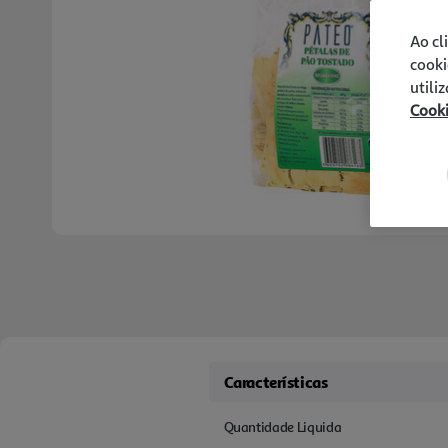
Ao cl
cooki
utili
Cook
Características
Quantidade Liquida