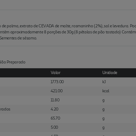
ra de palma, extrato de CEVADA de malte, rosmaninho (2%), sal e levedura. Po
m aproximadamente 8 porções de 30g (8 pétalas de pão tostado) Contém Ce
, Sementes de sésamo.
:Não Preparado
Valor
Unidade
1773.00
kJ
421.00
kcal
11.80
g
urados
4.20
g
65.70
g
5.00
g