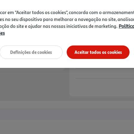
icar em "Aceitar todos os cookies", concorda com o armazenamen
15% DESCONTO IMED
De 5/8/2026 a 18/8/
es no seu dispositivo para melhorar a navegação no site, analisa
Preço exclusivo para
zação do site e ajudar nas nossas iniciativas de marketing.
Polític
aplicado já refletido 
ies
Notas de preparação
Definições de cookies
Aceitar todos os cookies