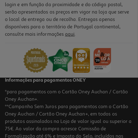
login e em função da proximidade e do código postal,
serão apresentados os preços em vigor na loja que serve
o local de entrega ou de recolha. Entregas apenas
disponíveis para o território de Portugal continental,
consulte mais informações
aqui
.
Informações para pagamentos ONEY
*para pagamentos com o Cartão Oney Auchan / Cartão
Oney Auchan+.
**Campanha Sem Juros para pagamentos com o Cartão
Oney Auchan / Cartão Oney Auchan+, em todos os
produtos assinalados na Loja de valor igual ou superior a
75€. Ao valor da compra acresce Comissão de
Formalização até 6% e Imposto do Selo, incluídos nas