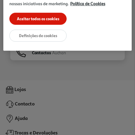
nossas iniciativas de marketing.
Política de Cookies
Ir para
Homepage
Aceitar todos os cookies
Veja os nossos
Folhetos
Definições de cookies
Contactos
Auchan
Lojas
Contacto
Ajuda
Trocas e Devoluções