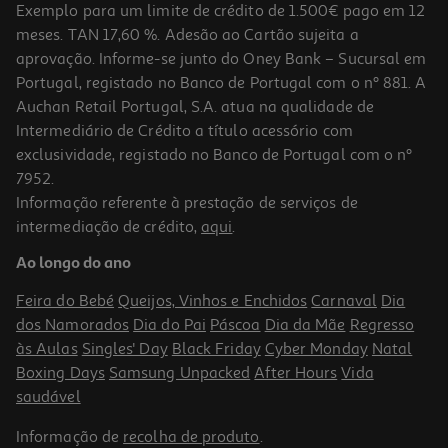
Exemplo para um limite de crédito de 1.500€ pago em 12
meses. TAN 17,60 %. Adesão ao Cartão sujeita a
aprovação. Informe-se junto do Oney Bank – Sucursal em
Portugal, registado no Banco de Portugal com o nº 881. A
Auchan Retail Portugal, S.A. atua na qualidade de
Intermediário de Crédito a título acessório com
exclusividade, registado no Banco de Portugal com o nº
7952.
Informação referente à prestação de serviços de
5.0
(4)
intermediação de crédito,
aqui
.
Café Delta Solúvel Creme 160g
Ao longo do ano
62.44 €/Kg
Feira do Bebé
Queijos, Vinhos e Enchidos
Carnaval
Dia
9,99 €
dos Namorados
Dia do Pai
Páscoa
Dia da Mãe
Regresso
às Aulas
Singles' Day
Black Friday
Cyber Monday
Natal
Boxing Days
Samsung Unpacked
After Hours
Vida
saudável
Informação de
recolha de produto
.