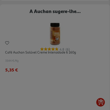
A Auchan sugere-lhe...
4.8
(6)
Café Auchan Solúvel Creme Intensidade 6 160g
33.44 €/Kg
5,35 €