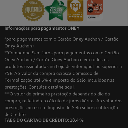
3,69 €
Informações para pagamentos ONEY
*para pagamentos com o Cartão Oney Auchan / Cartão
Oney Auchan+.
**Campanha Sem Juros para pagamentos com o Cartão
Oney Auchan / Cartão Oney Auchan+, em todos os
produtos assinalados na Loja de valor igual ou superior a
75€. Ao valor da compra acresce Comissão de
Formalização até 6% e Imposto do Selo, incluídos nas
prestações. Consulte detalhe
aqui
.
4.8
(9)
Café Delta Mistura Cereais E Café Solúvel 200g
***O valor da primeira prestação depende do dia da
compra, refletindo o cálculo de juros diários. Ao valor das
29.45 €/Kg
prestações acresce o Imposto do Selo sobre a utilização
5,89 €
de Crédito.
TAEG DO CARTÃO DE CRÉDITO: 18,4 %