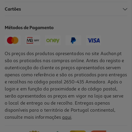
4.6
(33)
Cartões
Café Auchan Liofilizado Gold Intenso 200g
29.95 €/Kg
Métodos de Pagamento
5,99 €
Os preços dos produtos apresentados no site Auchan.pt
são os praticados nas compras online. Antes do registo e
autenticação do cliente os preços apresentados servem
apenas como referência e são os praticados para entregas
e recolhas no código postal 2650-435 Amadora. Após o
login e em função da proximidade e do código postal,
serão apresentados os preços em vigor na loja que serve
o local de entrega ou de recolha. Entregas apenas
disponíveis para o território de Portugal continental,
5.0
(6)
consulte mais informações
aqui
.
Café Delta Solúvel Creme 80g
46.13 €/Kg