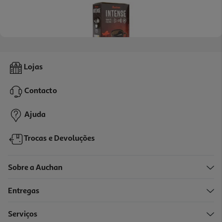
3.8
(6)
Café Auchan Solúvel Intense 25un
Lojas
0.11 €/un
Contacto
2,79 €
Ajuda
Trocas e Devoluções
Sobre a Auchan
Entregas
Serviços