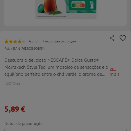
4.3
(3)
Faça a sua avaliação
Leu
3
Ref. / EAN:
7613038901954
avaliações.
Link
Descubra o delicioso NESCAFÉ® Dolce Gusto®
para
Marrakech Style Tea, um mosaico de sensações e o
a
ver
mesma
equilíbrio perfeito entre o chá verde, o aroma de
mais
página.
menta e um toque de açúcar. Esta bebida com a
0.37 €/un
cor do mel possui um aroma intenso e um sabor
reminiscente do chá d e menta marroquino. As
sensações surpreendentes da menta refrescante e
5,89 €
do chá quente proporcionam uma bebida natural e
revitalizante, numa só cápsula. Esta mistura
adocicada e saborosa pode ser servida quente ou
Notas de preparação
fria, podendo ser consumida em qualquer est ação