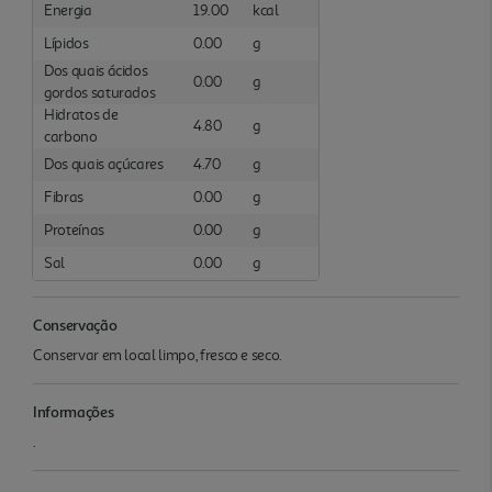
Energia
19.00
kcal
Lípidos
0.00
g
Dos quais ácidos
0.00
g
gordos saturados
Hidratos de
4.80
g
carbono
Dos quais açúcares
4.70
g
Fibras
0.00
g
Proteínas
0.00
g
Sal
0.00
g
Conservação
Conservar em local limpo, fresco e seco.
Informações
.