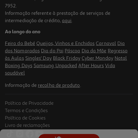
7952.
Informação referente à prestação de serviços de
intermediação de crédito,
aqui
.
Ao longo do ano
Feira do Bebé
Queijos, Vinhos e Enchidos
Carnaval
Dia
dos Namorados
Dia do Pai
Páscoa
Dia da Mãe
Regresso
às Aulas
Singles' Day
Black Friday
Cyber Monday
Natal
Boxing Days
Samsung Unpacked
After Hours
Vida
saudável
Informação de
recolha de produto
.
Política de Privacidade
Termos e Condições
Política de Cookies
Livro de reclamações