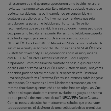
chocolates quentes, chás e bebidas frias em
refrescante e do chá quente proporcionam uma bebida natural e
cápsulas. Crie cafés de alta qualidade com cremes
revitalizante, numa só cápsula. Esta mistura adocicada e saborosa
aveludados graças ao sistema de alta pressão das
pode ser servida quente ou fria, podendo ser consumida em
qualquer est ação do ano. No inverno, recomenda-se que seja
máquinas de café NESCAFÉ® Dolce Gusto®. Com
servida quente para uma bebida reconfortante. No verão,
as nossas cápsulas hermeticamente seladas que
recomenda-se que seja servida fria e se adicionem umas pedras de
preservam todos os aromas, irá desfrutar de uma
gelo para uma bebida refrescante. Por ser uma bebida em cápsula,
deliciosa bebida aromática em cada chávena no
é de fácil e rápida pr eparação. Delicie-se com o saboroso
conforto de sua casa. Descubra mais sobre a sua
NESCAFÉ® Dolce Gusto® Chá Marrakesh Style Tea no conforto de
sua casa, a qualquer hora do dia. 16 Cápsulas de NESCAFÉ® Dolce
máquina de café NESCAFÉ® Dolce Gusto® em
Gusto® Marrakesh Style Tea, desenhadas para as máquinas de
www.dolce-gusto.pt
café NESCAFÉ® Dolce Gusto® Benef ícios: - Fácil e rápida
preparação - Para consumir no conforto de casa, a qualquer hora
do dia Com o sistema NESCAFÉ® Dolce Gusto® de máquinas, cafés
e bebidas, pode saborear mais de 20 criações de café. Descubra
uma seleção de fortes Ristrettos, Expres sos intensos, cafés longos e
encorpados, Cappuccinos e Latte Machiatos cremososo, ou até
mesmo chocolates quentes, chás e bebidas frias em cápsulas. Crie
cafés de alta qualidade com cremes aveludados graças ao sistema
de alta pressão das máquinas de café NESCAFÉ® Dolce Gusto®.
Com as nossas cápsulas hermeticamente seladas que preservam
todos os aromas, irá desfrutar de uma deliciosa bebida aromática