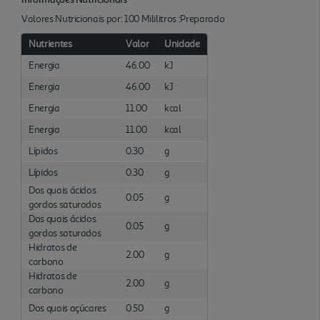
Valores Nutricionais por: 100 Mililitros :Preparado
Nutrientes
Valor
Unidade
Energia
46.00
kJ
Energia
46.00
kJ
Energia
11.00
kcal
Energia
11.00
kcal
Lípidos
0.30
g
Lípidos
0.30
g
Dos quais ácidos
0.05
g
gordos saturados
Dos quais ácidos
0.05
g
gordos saturados
Hidratos de
2.00
g
carbono
Hidratos de
2.00
g
carbono
Dos quais açúcares
0.50
g