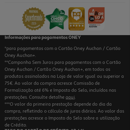
0.4 €/un
15,99 €
Informações para pagamentos ONEY
*para pagamentos com o Cartão Oney Auchan / Cartão
Oney Auchan+.
**Campanha Sem Juros para pagamentos com o Cartão
Oney Auchan / Cartão Oney Auchan+, em todos os
produtos assinalados na Loja de valor igual ou superior a
75€. Ao valor da compra acresce Comissão de
Formalização até 6% e Imposto do Selo, incluídos nas
prestações. Consulte detalhe
aqui
.
5.0
(2)
Cápsulas Delta Q Qharacter 93+7 Un
***O valor da primeira prestação depende do dia da
compra, refletindo o cálculo de juros diários. Ao valor das
0.32 €/un
prestações acresce o Imposto do Selo sobre a utilização
31,99 €
de Crédito.