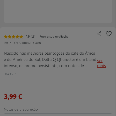
4.9
(13)
Faça a sua avaliação
Leu
13
Ref. / EAN:
5601082033488
avaliações.
Link
Nascido nas melhores plantações de café de África
para
e da América do Sul, Delta Q Qharacter é um blend
a
ver
mesma
intenso, de aroma persistente, com notas de
mais
página.
caramelo e frutos secos e uma acidez equilibrada.
0.4 €/un
3,99 €
Notas de preparação