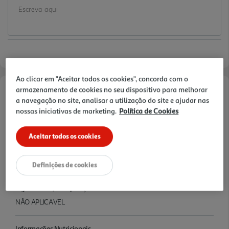
Ao clicar em "Aceitar todos os cookies", concorda com o
armazenamento de cookies no seu dispositivo para melhorar
Informações de Marketing
a navegação no site, analisar a utilização do site e ajudar nas
nossas iniciativas de marketing.
Política de Cookies
Nascido nas melhores plantações de café de África e da América do
Sul, Delta Q Qharacter é um blend intenso, de aroma persistente,
Aceitar todos os cookies
com notas de caramelo e frutos secos e uma acidez equilibrada.
Características
Definições de cookies
Ingredientes/Composição
NÃO APLICAVEL
Informações Nutricionais