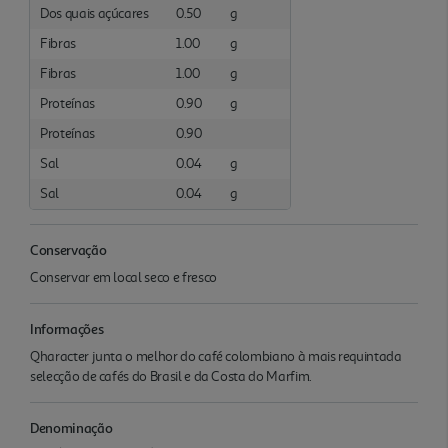
Dos quais açúcares
0.50
g
Fibras
1.00
g
Fibras
1.00
g
Proteínas
0.90
g
Proteínas
0.90
Sal
0.04
g
Sal
0.04
g
Conservação
Conservar em local seco e fresco
Informações
Qharacter junta o melhor do café colombiano à mais requintada
selecção de cafés do Brasil e da Costa do Marfim.
Denominação