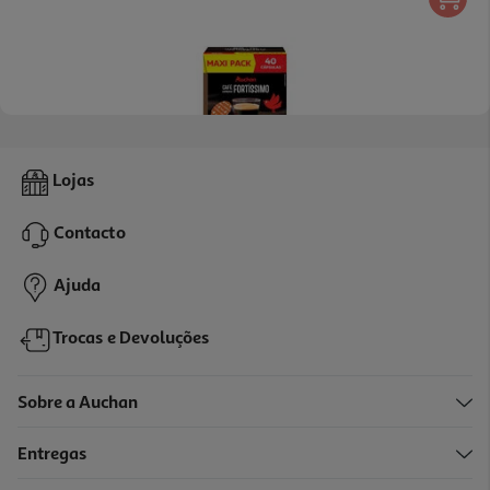
3.9
(15)
Cafe Expresso Dq Auchan Fortíssimo Maxipack 40un
Lojas
0.19 €/un
Contacto
7,49 €
Ajuda
Trocas e Devoluções
Sobre a Auchan
Entregas