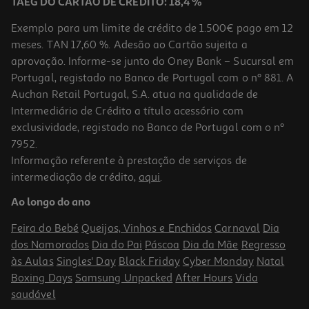
TAEG DO CARTÃO DE CRÉDITO: 18,4 %
Exemplo para um limite de crédito de 1.500€ pago em 12
meses. TAN 17,60 %. Adesão ao Cartão sujeita a
aprovação. Informe-se junto do Oney Bank – Sucursal em
Portugal, registado no Banco de Portugal com o nº 881. A
Auchan Retail Portugal, S.A. atua na qualidade de
Intermediário de Crédito a título acessório com
exclusividade, registado no Banco de Portugal com o nº
7952.
Informação referente à prestação de serviços de
4.4
(7)
intermediação de crédito,
aqui
.
Cápsulas Delta Q Café Epic 10 Un
Ao longo do ano
0.4 €/un
Feira do Bebé
Queijos, Vinhos e Enchidos
Carnaval
Dia
3,99 €
dos Namorados
Dia do Pai
Páscoa
Dia da Mãe
Regresso
às Aulas
Singles' Day
Black Friday
Cyber Monday
Natal
Boxing Days
Samsung Unpacked
After Hours
Vida
saudável