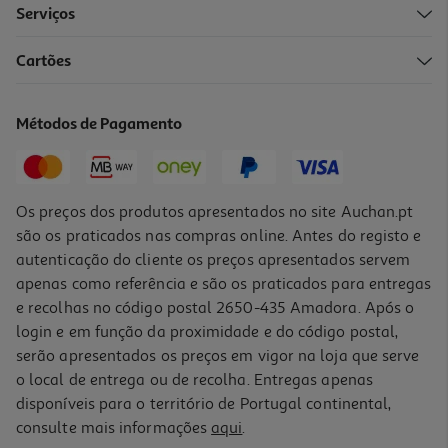
Serviços
2.1
(7)
Cartões
Cápsulas Café Auchan Compatível Dq Allegro Intensidade 8 10un
0.21 €/un
Métodos de Pagamento
2,09 €
Os preços dos produtos apresentados no site Auchan.pt
são os praticados nas compras online. Antes do registo e
autenticação do cliente os preços apresentados servem
apenas como referência e são os praticados para entregas
e recolhas no código postal 2650-435 Amadora. Após o
login e em função da proximidade e do código postal,
serão apresentados os preços em vigor na loja que serve
o local de entrega ou de recolha. Entregas apenas
disponíveis para o território de Portugal continental,
4.8
(12)
consulte mais informações
aqui
.
Cápsulas Delta Q Aqtivus 8 Pack Xl 40un