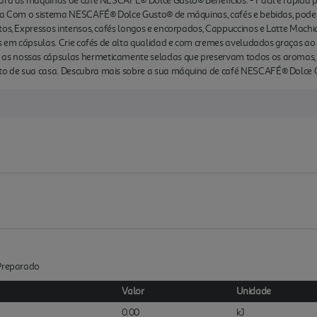
para as máquinas de café NESCAFÉ® Dolce Gusto® Benefícios: - Fácil e rápida
dia Com o sistema NESCAFÉ® Dolce Gusto® de máquinas, cafés e bebidas, pode 
ttos, Expressos intensos, cafés longos e encorpados, Cappuccinos e Latte Mac
as em cápsulas. Crie cafés de alta qualidad e com cremes aveludados graças a
s nossas cápsulas hermeticamente seladas que preservam todos os aromas, ir
to de sua casa. Descubra mais sobre a sua máquina de café NESCAFÉ® Dolce
:Preparado
Valor
Unidade
0.00
kJ