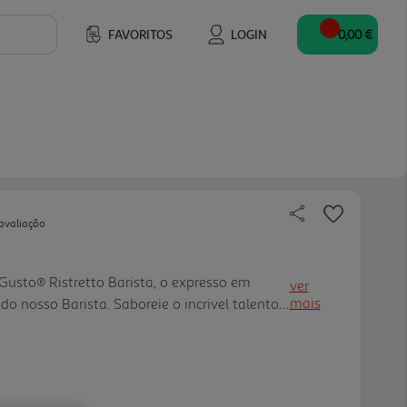
FAVORITOS
LOGIN
0,00 €
avaliação
sto® Ristretto Barista, o expresso em
ver
mais
 do nosso Barista. Saboreie o incrivel talento
r intensidade e carácter num café curto e
ve acidez de notas cítricas e finalizado com
e aveludado. Combinação de cafés Arábica
cas frutadas da Etiópia e um encorpado café