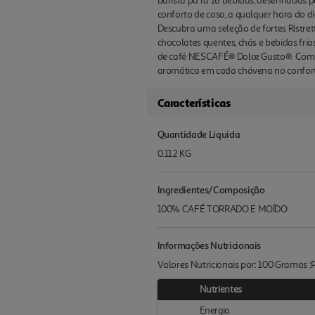
Barista pa ra 16 bebidas, desenhadas 
conforto de casa, a qualquer hora do 
Descubra uma seleção de fortes Ristre
chocolates quentes, chás e bebidas fri
de café NESCAFÉ® Dolce Gusto®. Com a
aromática em cada chávena no confor
Características
Quantidade Liquida
0.112 KG
Ingredientes/Composição
100% CAFÉ TORRADO E MOÍDO
Informações Nutricionais
Valores Nutricionais por: 100 Gramas 
Nutrientes
Energia