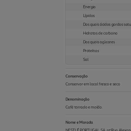
Energia
Lípidos
Dos quais ácidos gordos sat
Hidratos de carbono
Dos quais açúcares
Proteínas
Sal
Conservação
Conservar em local fresco e seco
Denominação
Café torrado e moído.
Nome e Morada
NESTLÉ PORTUGAL, SA. pt:Rua Alexan