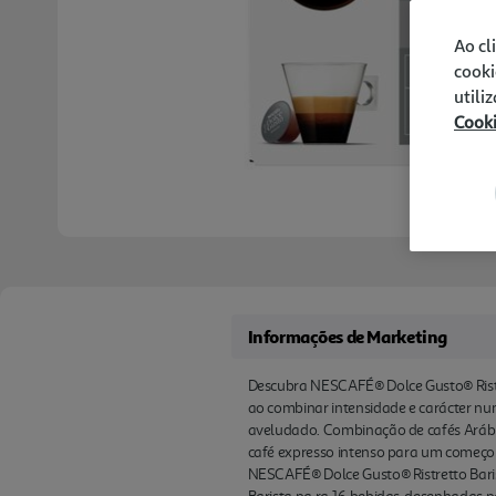
Ao cl
cooki
utili
Cook
Informações de Marketing
Descubra NESCAFÉ® Dolce Gusto® Ristret
ao combinar intensidade e carácter num
aveludado. Combinação de cafés Arábic
café expresso intenso para um começo d
NESCAFÉ® Dolce Gusto® Ristretto Baris