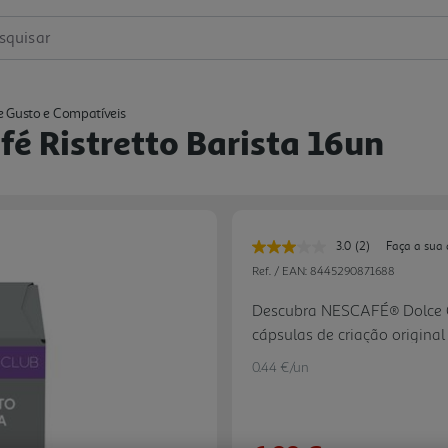
squisar
e Gusto e Compatíveis
é Ristretto Barista 16un
3.0
(2)
Faça a sua 
Leu
2
Ref. / EAN:
8445290871688
avaliações.
Link
Descubra NESCAFÉ® Dolce Gu
para
cápsulas de criação original
a
mesma
do nosso barista ao combina
página.
0.44 €/un
encorpado, revelado pela sua
um espesso creme dourado 
suaves do Brasil, com arábi