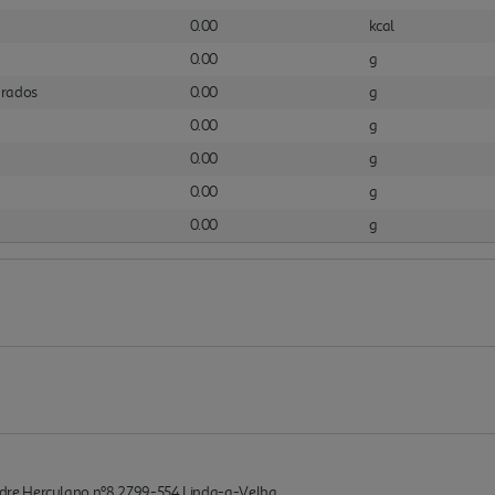
0.00
kcal
0.00
g
urados
0.00
g
0.00
g
0.00
g
0.00
g
0.00
g
dre Herculano nº8 2799-554 Linda-a-Velha