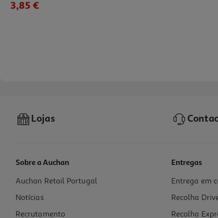
3,85 €
Lojas
Contac
Sobre a Auchan
Entregas
Auchan Retail Portugal
Entrega em c
Cápsulas Café Dg Auchan Expresso Int.7 16un
Notícias
Recolha Driv
0.24 €/un
Recrutamento
Recolha Expr
3,85 €