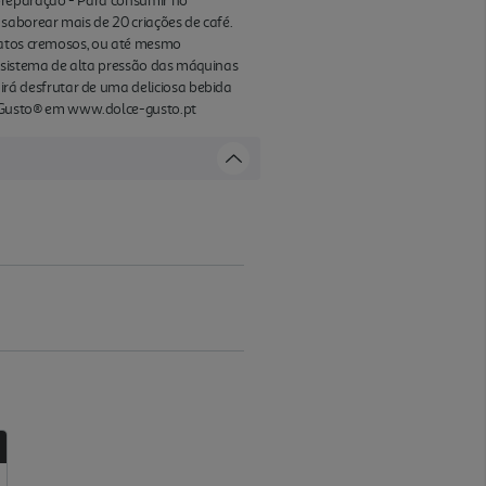
 preparação - Para consumir no
saborear mais de 20 criações de café.
hiatos cremosos, ou até mesmo
o sistema de alta pressão das máquinas
á desfrutar de uma deliciosa bebida
 Gusto® em www.dolce-gusto.pt