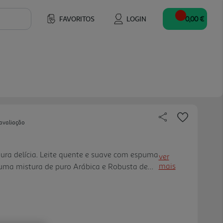
FAVORITOS
LOGIN
0,00 €
avaliação
ura delícia. Leite quente e suave com espuma
ver
mais
a mistura de puro Arábica e Robusta de
inuto para preparar e pode ser saboreado