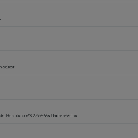
.
m açúcar
dre Herculano nº8 2799-554 Linda-a-Velha