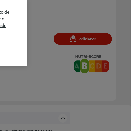
to de
r a
a de
adicionar