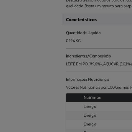
Descubra três camadas de pura delíci
qualidade. Basta um minuto para prep
Características
Quantidade Liquida
0.194 KG
Ingredientes/Composição
LEITE EM PÓ (89,6%), AÇÚCAR, (10,1
Informações Nutricionais
Valores Nutricionais por: 100 Gramas 
Nutrientes
Energia
Energia
Energia