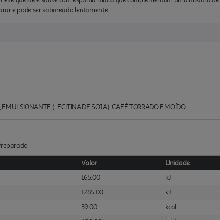
a. Leite quente e suave com espuma macia que complementam uma mistura de 
arar e pode ser saboreado lentamente.
%), EMULSIONANTE (LECITINA DE SOJA). CAFÉ TORRADO E MOÍDO.
:Preparado
Valor
Unidade
165.00
kJ
1785.00
kJ
39.00
kcal