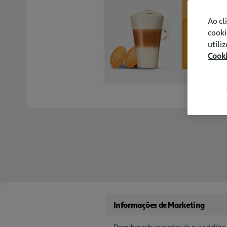
Ao cl
cooki
utili
Cook
Informações de Marketing