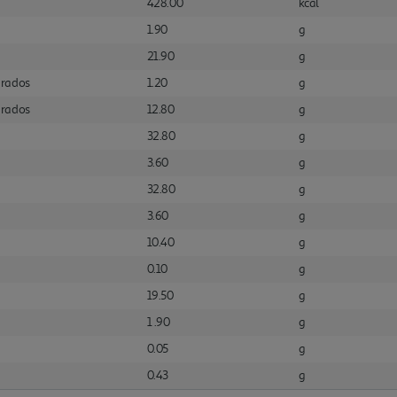
428.00
kcal
1.90
g
21.90
g
urados
1.20
g
urados
12.80
g
32.80
g
3.60
g
32.80
g
3.60
g
10.40
g
0.10
g
19.50
g
1 .90
g
0.05
g
0.43
g