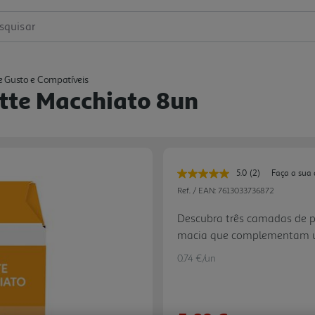
squisar
e Gusto e Compatíveis
tte Macchiato 8un
5.0
(2)
Faça a sua 
Leu
2
Ref. / EAN:
7613033736872
avaliações.
Link
Descubra três camadas de p
para
macia que complementam um
a
mesma
alta qualidade. Basta um m
página.
0.74 €/un
lentamente.