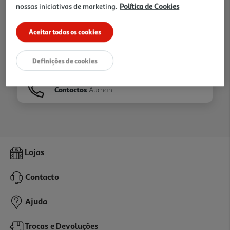
nossas iniciativas de marketing.
Política de Cookies
Ir para
Homepage
Aceitar todos os cookies
Veja os nossos
Folhetos
Definições de cookies
Contactos
Auchan
Lojas
Contacto
Ajuda
Trocas e Devoluções