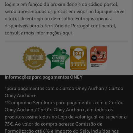
login e em função da proximidade e do código postal,
serão apresentados os preços em vigor na loja que serve
o local de entrega ou de recolha. Entregas apenas
disponíveis para o território de Portugal continental,
consulte mais informações
aqui
.
Informações para pagamentos ONEY
*para pagamentos com o Cartão Oney Auchan / Cartão
Oney Auchan+.
**Campanha Sem Juros para pagamentos com o Cartão
Oney Auchan / Cartão Oney Auchan+, em todos os
produtos assinalados na Loja de valor igual ou superior a
75€. Ao valor da compra acresce Comissão de
Formalização até 6% e Imposto do Selo, incluídos nas