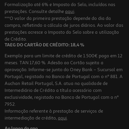
Formalização até 6% e Imposto do Selo, incluídos nas
prestações. Consulte detalhe
aqui
.
4.6
(5)
Chá Gorreana Verde Saquetas 10x2g
***O valor da primeira prestação depende do dia da
compra, refletindo o cálculo de juros diários. Ao valor das
87.5 €/Kg
prestações acresce o Imposto do Selo sobre a utilização
1,75 €
de Crédito.
TAEG DO CARTÃO DE CRÉDITO: 18,4 %
Exemplo para um limite de crédito de 1.500€ pago em 12
meses. TAN 17,60 %. Adesão ao Cartão sujeita a
aprovação. Informe-se junto do Oney Bank – Sucursal em
Portugal, registado no Banco de Portugal com o nº 881. A
Auchan Retail Portugal, S.A. atua na qualidade de
Intermediário de Crédito a título acessório com
exclusividade, registado no Banco de Portugal com o nº
7952.
Informação referente à prestação de serviços de
4.0
(1)
intermediação de crédito,
aqui
.
Chá Twinings Verde Com Limão 25un
Ao longo do ano