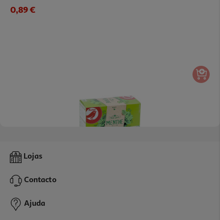
0,89 €
4.2
(24)
Chá Auchan Verde Hortelã 25 Saquetas
Lojas
0.04 €/un
Contacto
1,09 €
Ajuda