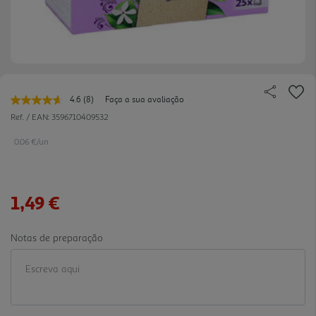
4.6
(8)
Faça a sua avaliação
Leu
8
Ref. / EAN:
3596710409532
avaliações.
Link
0.06 €/un
para
a
mesma
página.
1,49 €
Notas de preparação