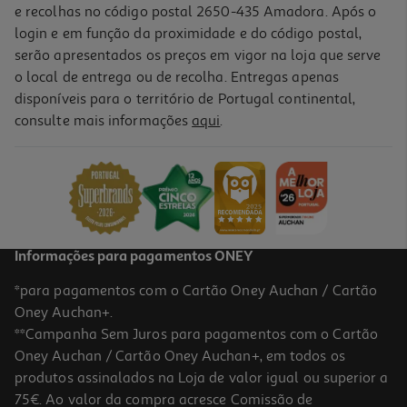
e recolhas no código postal 2650-435 Amadora. Após o
login e em função da proximidade e do código postal,
serão apresentados os preços em vigor na loja que serve
o local de entrega ou de recolha. Entregas apenas
disponíveis para o território de Portugal continental,
5.0
(2)
consulte mais informações
aqui
.
Chá Verde Auchan 25 Saquetas
0.04 €/un
0,99 €
Informações para pagamentos ONEY
*para pagamentos com o Cartão Oney Auchan / Cartão
Oney Auchan+.
**Campanha Sem Juros para pagamentos com o Cartão
Oney Auchan / Cartão Oney Auchan+, em todos os
produtos assinalados na Loja de valor igual ou superior a
75€. Ao valor da compra acresce Comissão de