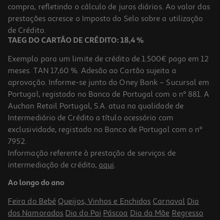
compra, refletindo o cálculo de juros diários. Ao valor das
prestações acresce o Imposto do Selo sobre a utilização
de Crédito.
TAEG DO CARTÃO DE CRÉDITO: 18,4 %
Exemplo para um limite de crédito de 1.500€ pago em 12
meses. TAN 17,60 %. Adesão ao Cartão sujeita a
aprovação. Informe-se junto do Oney Bank – Sucursal em
Portugal, registado no Banco de Portugal com o nº 881. A
Auchan Retail Portugal, S.A. atua na qualidade de
Intermediário de Crédito a título acessório com
exclusividade, registado no Banco de Portugal com o nº
7952.
Informação referente à prestação de serviços de
intermediação de crédito,
aqui
.
Ao longo do ano
Feira do Bebé
Queijos, Vinhos e Enchidos
Carnaval
Dia
dos Namorados
Dia do Pai
Páscoa
Dia da Mãe
Regresso