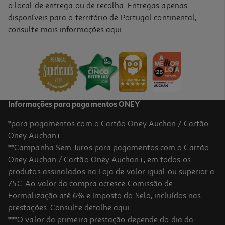
o local de entrega ou de recolha. Entregas apenas
disponíveis para o território de Portugal continental,
consulte mais informações
aqui
.
Informações para pagamentos ONEY
*para pagamentos com o Cartão Oney Auchan / Cartão
Oney Auchan+.
**Campanha Sem Juros para pagamentos com o Cartão
Oney Auchan / Cartão Oney Auchan+, em todos os
produtos assinalados na Loja de valor igual ou superior a
75€. Ao valor da compra acresce Comissão de
Formalização até 6% e Imposto do Selo, incluídos nas
prestações. Consulte detalhe
aqui
.
***O valor da primeira prestação depende do dia da