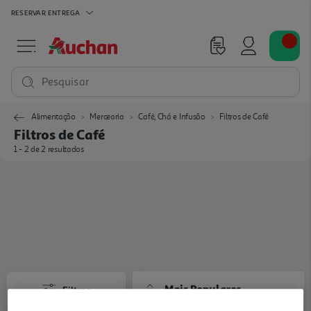
RESERVAR
ENTREGA
Pesquisar
Alimentação
Mercearia
Café, Chá e Infusão
Filtros de Café
Filtros de Café
1 - 2 de 2 resultados
Mais Populares
Filtros