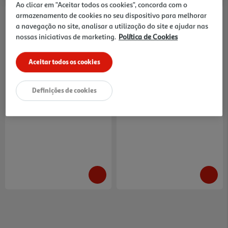
Ao clicar em "Aceitar todos os cookies", concorda com o
armazenamento de cookies no seu dispositivo para melhorar
a navegação no site, analisar a utilização do site e ajudar nas
nossas iniciativas de marketing.
Política de Cookies
Aceitar todos os cookies
5.0
(6)
4.9
(29)
Filtros Para Café N.2 Auchan
Filtros Para Café N.4 Auchan
Pack 40 Unidades
100% Fibras Vegetais Pack 80
Unidades
0.04 €/un
0.02 €/un
Definições de cookies
1,49 €
1,99 €