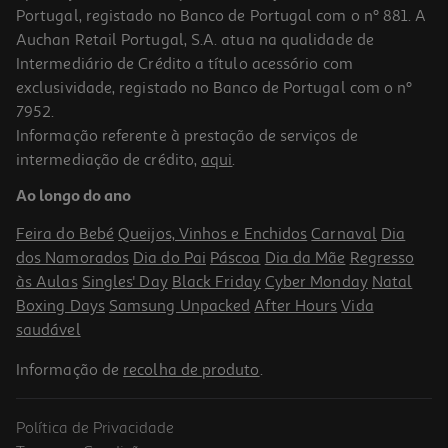
Portugal, registado no Banco de Portugal com o nº 881. A
Auchan Retail Portugal, S.A. atua na qualidade de
Intermediário de Crédito a título acessório com
exclusividade, registado no Banco de Portugal com o nº
7952.
Informação referente à prestação de serviços de
5.0
(2)
intermediação de crédito,
aqui
.
Infusão Tetley Hibisco Mirtilo Framboesa 20saq
Ao longo do ano
0.09 €/un
Feira do Bebé
Queijos, Vinhos e Enchidos
Carnaval
Dia
1,87 €
dos Namorados
Dia do Pai
Páscoa
Dia da Mãe
Regresso
às Aulas
Singles' Day
Black Friday
Cyber Monday
Natal
Boxing Days
Samsung Unpacked
After Hours
Vida
saudável
Informação de
recolha de produto
.
Política de Privacidade