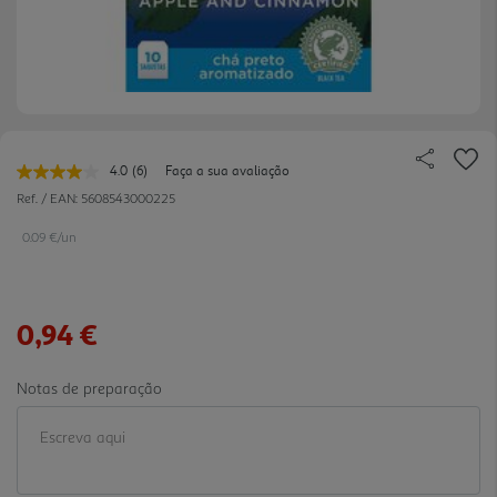
4.0
(6)
Faça a sua avaliação
Leu
6
Ref. / EAN:
5608543000225
avaliações.
Link
0.09 €/un
para
a
mesma
página.
0,94 €
Notas de preparação