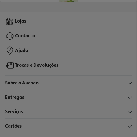
5.0
(1)
Infusão Tetley Digestão 20 Saquetas
Lojas
0.13 €/un
Contacto
2,65 €
Ajuda
Trocas e Devoluções
Sobre a Auchan
Entregas
Serviços
4.6
(5)
Cartões
Infusão Tetley Explosão Frutos Vermelhos 10 Saquetas