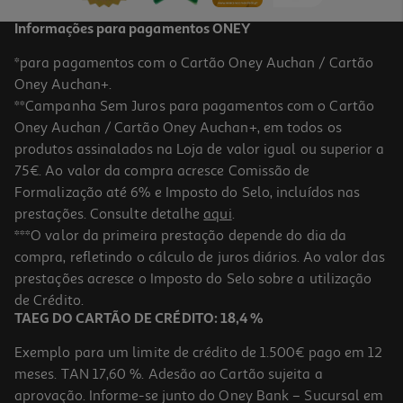
Informações para pagamentos ONEY
*para pagamentos com o Cartão Oney Auchan / Cartão
Oney Auchan+.
**Campanha Sem Juros para pagamentos com o Cartão
Oney Auchan / Cartão Oney Auchan+, em todos os
produtos assinalados na Loja de valor igual ou superior a
75€. Ao valor da compra acresce Comissão de
Formalização até 6% e Imposto do Selo, incluídos nas
prestações. Consulte detalhe
aqui
.
5.0
(2)
Infusão Tetley Immune Vitamina C 20 Saquetas
***O valor da primeira prestação depende do dia da
compra, refletindo o cálculo de juros diários. Ao valor das
0.13 €/un
prestações acresce o Imposto do Selo sobre a utilização
2,65 €
de Crédito.
TAEG DO CARTÃO DE CRÉDITO: 18,4 %
Exemplo para um limite de crédito de 1.500€ pago em 12
meses. TAN 17,60 %. Adesão ao Cartão sujeita a
aprovação. Informe-se junto do Oney Bank – Sucursal em