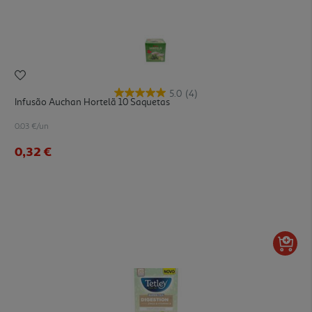
5.0
(4)
Infusão Auchan Hortelã 10 Saquetas
0.03 €/un
0,32 €