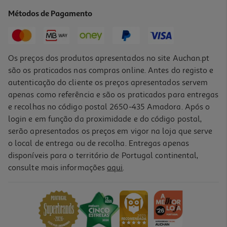
0.12 €/un
Métodos de Pagamento
1,24 €
Os preços dos produtos apresentados no site Auchan.pt
são os praticados nas compras online. Antes do registo e
autenticação do cliente os preços apresentados servem
apenas como referência e são os praticados para entregas
e recolhas no código postal 2650-435 Amadora. Após o
login e em função da proximidade e do código postal,
serão apresentados os preços em vigor na loja que serve
o local de entrega ou de recolha. Entregas apenas
disponíveis para o território de Portugal continental,
4.5
(2)
consulte mais informações
aqui
.
Infusão Tetley Bons Sonhos 20 Saquetas
0.13 €/un
2,65 €