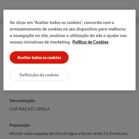
Ao clicar em "Aceitar todos os cookies", concorda com o
armazenamento de cookies no seu dispositivo para melhorar
a navegação no site, analisar a utilização do site e ajudar nas
Características
nossas iniciativas de marketing.
Política de Cookies
Ingredientes/Composição
Aceitar todos os cookies
INGREDIENTES: Chá preto, aroma, pedaços de maça (1%), canela
Definições de cookies
Conservação
Conservar num local fresco e seco.
Denominação
CHÁ MAÇA E CANELA
Preparação
Infundir cada saqueta de chá em água a ferver, entre 3 a 5 minutos.