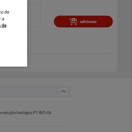
to de
r a
adicionar
a de
de produção biológica, PT-BIO-04