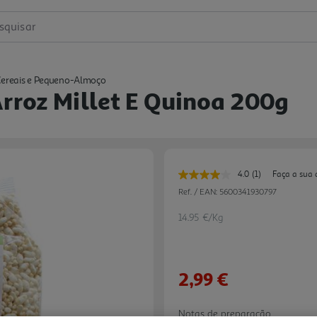
squisar
ereais e Pequeno-Almoço
Arroz Millet E Quinoa 200g
4.0
(1)
Faça a sua 
Leu
uma
Ref. / EAN:
5600341930797
avaliação.
Link
14.95 €/Kg
para
a
mesma
página.
2,99 €
Notas de preparação