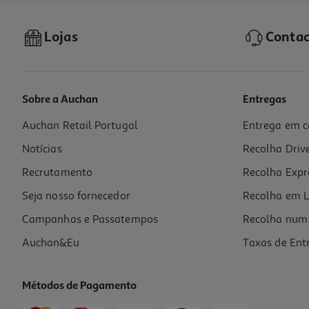
Lojas
Contac
Sobre a Auchan
Entregas
Auchan Retail Portugal
Entrega em c
Cereais Seara Tostados Multicereais Com Mel Bio 150g
Notícias
Recolha Driv
21 €/Kg
Recrutamento
Recolha Expr
3,15 €
Seja nosso fornecedor
Recolha em L
Campanhas e Passatempos
Recolha num 
Auchan&Eu
Taxas de Ent
Métodos de Pagamento