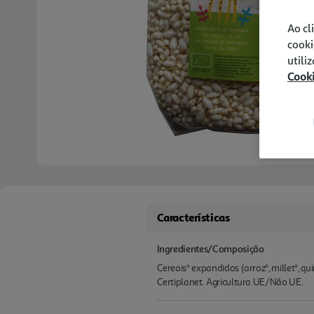
Ao cl
cooki
utili
Cook
Características
Ingredientes/Composição
Cereais* expandidos (arroz*, millet*, qu
Certiplanet. Agricultura UE/Não UE.