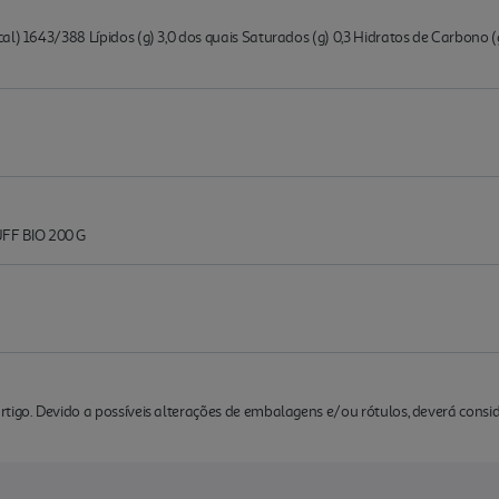
l) 1643/388 Lípidos (g) 3,0 dos quais Saturados (g) 0,3 Hidratos de Carbono (g)
FF BIO 200 G
rtigo. Devido a possíveis alterações de embalagens e/ou rótulos, deverá cons