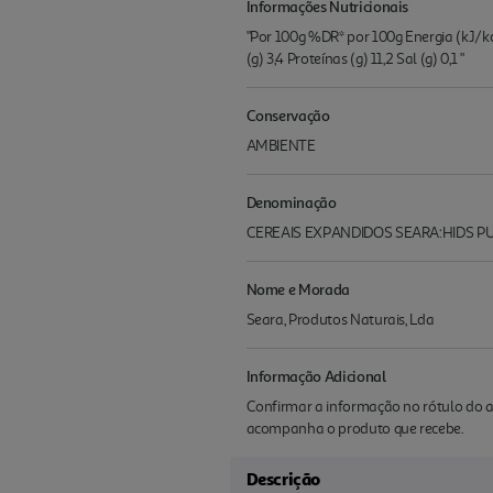
Informações Nutricionais
"Por 100g %DR* por 100g Energia (kJ/kca
(g) 3,4 Proteínas (g) 11,2 Sal (g) 0,1 "
Conservação
AMBIENTE
Denominação
CEREAIS EXPANDIDOS SEARA:HIDS PU
Nome e Morada
Seara, Produtos Naturais, Lda
Informação Adicional
Confirmar a informação no rótulo do a
acompanha o produto que recebe.
Descrição